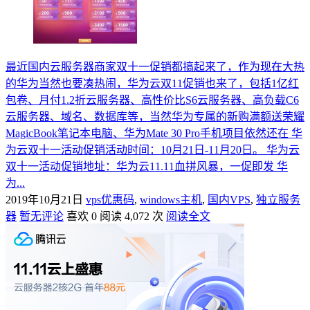
最近国内云服务器商家双十一促销都搞起来了，作为现在大热
的华为当然也要凑热闹，华为云双11促销也来了，包括1亿红
包卷、月付1.2折云服务器、高性价比S6云服务器、高负载C6
云服务器、域名、数据库等，当然华为专属的新购满额送荣耀
MagicBook笔记本电脑、华为Mate 30 Pro手机项目依然还在 华
为云双十一活动促销活动时间：10月21日-11月20日。 华为云
双十一活动促销地址：华为云11.11血拼风暴，一促即发 华
为...
2019年10月21日
vps优惠码
,
windows主机
,
国内VPS
,
独立服务
器
暂无评论
喜欢 0
阅读 4,072 次
阅读全文