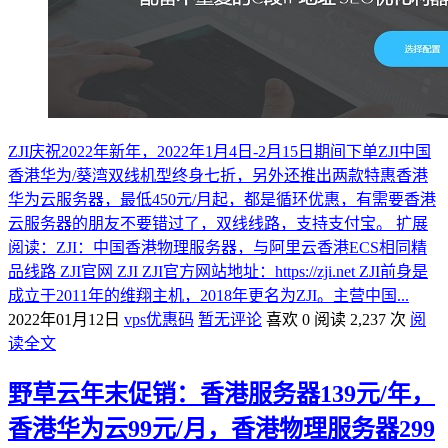
ZJI庆祝2022年新年，2022年1月4日-2月15日期间下单ZJI中国
香港华为/葵湾双线机型终身七折，另外还推出两款特惠香港
华为云服务器，最低450元/月起，都是循环优惠，有需要香港
云服务器的朋友不要错过了，双线线路，支持支付宝。 扩展
阅读：ZJI：中国香港物理服务器，与阿里云香港ECS相同精
品线路 ZJI官网 ZJI ZJI官方网站地址：https://zji.net ZJI前身是
成立于2011年的维翔主机，2018年更名为ZJI。主营中国...
2022年01月12日
vps优惠码
暂无评论
喜欢 0
阅读 2,237 次
阅
读全文
野草云年末促销：香港服务器139元/年，
香港华为云99元/月，香港物理服务器299