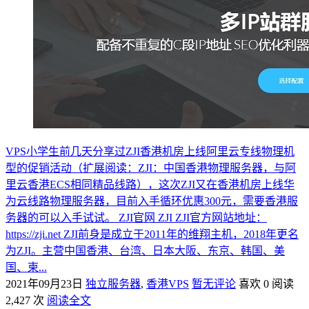
VPS小学生前几天分享过ZJI香港机房上线阿里云专线物理机
型的促销活动（扩展阅读：ZJI：中国香港物理服务器，与阿
里云香港ECS相同精品线路），这次ZJI又在香港机房上线华
为云线路物理服务器，目前入手循环优惠300元，需要香港服
务器的可以入手试试。 ZJI官网 ZJI ZJI官方网站地址：
https://zji.net ZJI前身是成立于2011年的维翔主机，2018年更名
为ZJI。主营中国香港、台湾、日本大阪、东京、韩国、美
国、柬...
2021年09月23日
独立服务器
,
香港VPS
暂无评论
喜欢 0
阅读
2,427 次
阅读全文