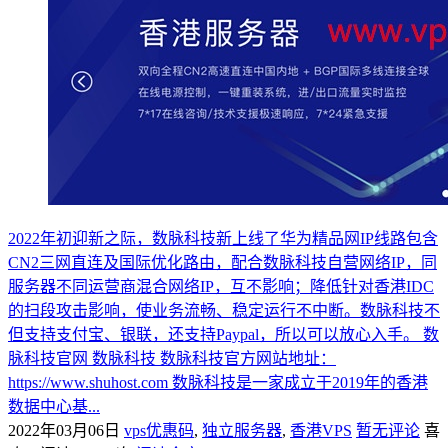
2022年初迎新之际，数脉科技新上线了华为精品网IP线路包含
CN2三网直连及国际优化路由，配合数脉科技自营网络IP，同
服务器不同运营商混合网络IP，互不影响；降低针对香港IDC
的扫段攻击影响，使业务流畅、稳定运行不中断。数脉科技不
但支持支付宝、银联，还支持Paypal，所以可以放心入手。 数
脉科技官网 数脉科技 数脉科技官方网站地址：
https://www.shuhost.com 数脉科技是一家成立于2019年的香港
数据中心基...
2022年03月06日
vps优惠码
,
独立服务器
,
香港VPS
暂无评论
喜