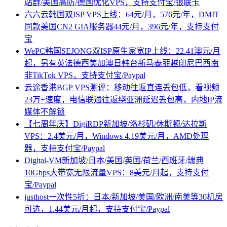
站群/美国高防/德国优化VPS，支持支付宝/银联卡
六六云韩国双ISP VPS上线：64元/月，576元/年，DMIT
同款美国CN2 GIA服务器44元/月，396元/年，支持支付
宝
WePC韩国SEJONG双ISP原生家宽IP上线：22.41澳元/月
起，另有英法德西美加澳日韩台新马泰菲越印尼巴西南
非TikTok VPS，支持支付宝/Paypal
云途香港BGP VPS测评：移动往返直连丢包低，看视频
23万+速度，电信联通往返绕亚洲延迟丢包高，内地IP流
媒体不解锁
【七周年庆】DigiRDP新加坡/洛杉矶/休斯顿/达拉斯
VPS：2.4美元/月，Windows 4.19美元/月，AMD处理
器，支持支付宝/Paypal
Digital-VM新加坡/日本/美国/英国/荷兰/西班牙/瑞典
10Gbps大带宽无限流量VPS：8美元/月起，支持支付
宝/Paypal
justhost一次性5折：日本/新加坡/美国/欧洲/南美等30机房
可选，1.44美元/月起，支持支付宝/Paypal