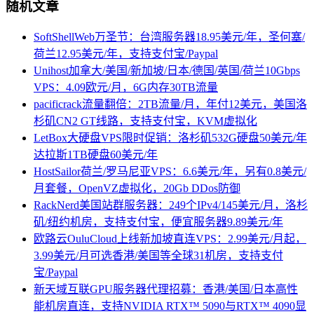
随机文章
SoftShellWeb万圣节：台湾服务器18.95美元/年，圣何塞/
荷兰12.95美元/年，支持支付宝/Paypal
Unihost加拿大/美国/新加坡/日本/德国/英国/荷兰10Gbps
VPS：4.09欧元/月，6G内存30TB流量
pacificrack流量翻倍：2TB流量/月，年付12美元，美国洛
杉矶CN2 GT线路，支持支付宝，KVM虚拟化
LetBox大硬盘VPS限时促销：洛杉矶532G硬盘50美元/年
达拉斯1TB硬盘60美元/年
HostSailor荷兰/罗马尼亚VPS：6.6美元/年，另有0.8美元/
月套餐，OpenVZ虚拟化，20Gb DDos防御
RackNerd美国站群服务器：249个IPv4/145美元/月，洛杉
矶/纽约机房，支持支付宝，便宜服务器9.89美元/年
欧路云OuluCloud上线新加坡直连VPS：2.99美元/月起，
3.99美元/月可选香港/美国等全球31机房，支持支付
宝/Paypal
新天域互联GPU服务器代理招募：香港/美国/日本高性
能机房直连，支持NVIDIA RTX™ 5090与RTX™ 4090显