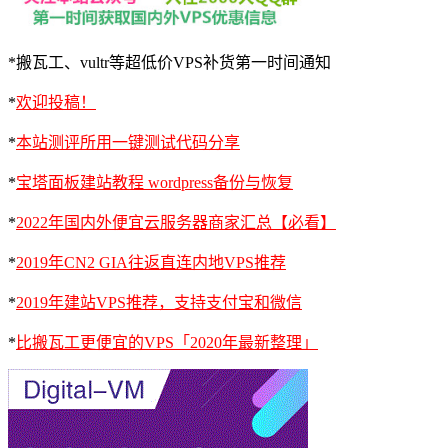
*搬瓦工、vultr等超低价VPS补货第一时间通知
*
欢迎投稿！
*
本站测评所用一键测试代码分享
*
宝塔面板建站教程 wordpress备份与恢复
*
2022年国内外便宜云服务器商家汇总【必看】
*
2019年CN2 GIA往返直连内地VPS推荐
*
2019年建站VPS推荐，支持支付宝和微信
*
比搬瓦工更便宜的VPS「2020年最新整理」