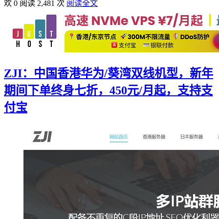
欢 0
阅读 2,481 次
阅读全文
ZJI：中国香港华为/葵湾双线机型，新年
期间下单终身七折，450元/月起，支持支
付宝