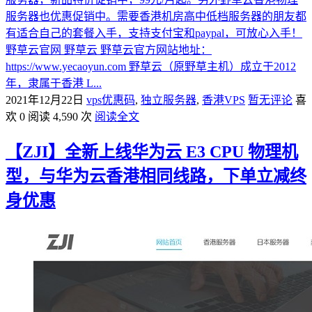
服务器也优惠促销中。需要香港机房高中低档服务器的朋友都
有适合自己的套餐入手，支持支付宝和paypal，可放心入手！
野草云官网 野草云 野草云官方网站地址：
https://www.yecaoyun.com 野草云（原野草主机）成立于2012
年，隶属于香港 L...
2021年12月22日
vps优惠码
,
独立服务器
,
香港VPS
暂无评论
喜
欢 0
阅读 4,590 次
阅读全文
【ZJI】全新上线华为云 E3 CPU 物理机
型，与华为云香港相同线路，下单立减终
身优惠