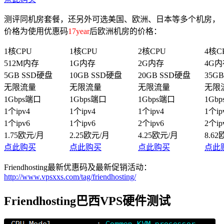
测评同机房套餐，还另外可选美国、欧洲、日本等多个机房，
价格为使用优惠码
17year
后欧洲机房的价格：
1核CPU
1核CPU
2核CPU
4核C
512M内存
1G内存
2G内存
4G内
5GB SSD硬盘
10GB SSD硬盘
20GB SSD硬盘
35G
无限流量
无限流量
无限流量
无限
1Gbps端口
1Gbps端口
1Gbps端口
1Gb
1个ipv4
1个ipv4
1个ipv4
1个ip
1个ipv6
1个ipv6
2个ipv6
2个ip
1.75欧元/月
2.25欧元/月
4.25欧元/月
8.6
点此购买
点此购买
点此购买
点此
Friendhosting最新优惠码及最新促销活动：
http://www.vpsxxs.com/tag/friendhosting/
Friendhosting巴西VPS硬件测试