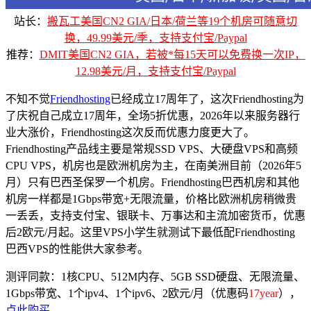
站长：
搬瓦工美国CN2 GIA/日本/荷兰等19个机房可随意切
换，49.99美元/季，支持支付宝/Paypal
推荐：
DMIT美国CN2 GIA，若被*每15天可以免费换一次IP，
12.98美元/月，支持支付宝/Paypal
不知不觉
Friendhosting
已经成立17周年了，这次Friendhosting为
了庆祝自己成立17周年，全场5折优惠，2026年以来服务器行
业大涨价，Friendhosting这次反而优惠力度更大了。
Friendhosting产品线主要是常规SSD VPS、大硬盘VPS和高频
CPU VPS，机房也是欧洲机房为主，在南美洲目前（2026年5
月）只有巴西圣保罗一个机房。Friendhosting巴西机房和其他
机房一样都是1Gbps带宽+无限流量，价格比欧洲机房稍微贵
一丢丢，支持支付宝、银联卡、万事达和主流加密货币，优惠
后2欧元/月起。这里VPS小学生就测试下最低配Friendhosting
巴西VPS的性能供大家参考。
测评同款：1核CPU、512M内存、5GB SSD硬盘、无限流量、
1Gbps带宽、1个ipv4、1个ipv6、2欧元/月（优惠码
17year
），
点此购买