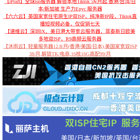
【iPraft】全球isp服务器 解锁本地Tiktok 5$/月起 香港/台湾/日
本/新加坡 生产力Epyc 服务器
【六六云】英国家宽住宅原生IP双ISP，纯净新IP段，Tiktok直
播短视频必备，仅促销七天
【速维云】深圳IX、美日港大带宽云服务器，菲泰新日欧美
多地双ISP，R9高频云服务器
【沐雨云】轻量服务器12.8/月(香港/美国/日本),美国家宽双ISP
38/月,解锁TK/电商,16核16G高配99/月