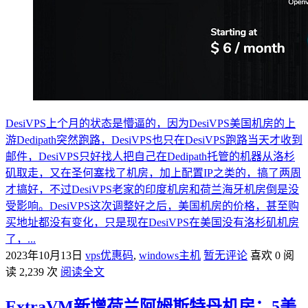
DesiVPS上个月的状态是懵逼的，因为DesiVPS美国机房的上
游Dedipath突然跑路，DesiVPS也只在DesiVPS跑路当天才收到
邮件，DesiVPS只好找人把自己在Dedipath托管的机器从洛杉
矶取走，又在圣何塞找了机房，加上配置IP之类的，搞了两周
才搞好，不过DesiVPS老家的印度机房和荷兰海牙机房倒是没
受影响。DesiVPS这次调整好之后，美国机房的价格，甚至购
买地址都没有变化，只是现在DesiVPS在美国没有洛杉矶机房
了，...
2023年10月13日
vps优惠码
,
windows主机
暂无评论
喜欢 0
阅
读 2,239 次
阅读全文
ExtraVM新增荷兰阿姆斯特丹机房：5美