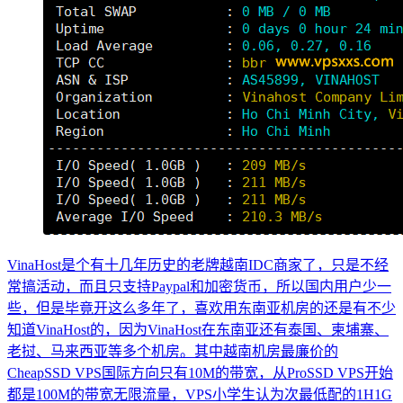
VinaHost是个有十几年历史的老牌越南IDC商家了，只是不经
常搞活动，而且只支持Paypal和加密货币，所以国内用户少一
些，但是毕竟开这么多年了，喜欢用东南亚机房的还是有不少
知道VinaHost的，因为VinaHost在东南亚还有泰国、柬埔寨、
老挝、马来西亚等多个机房。其中越南机房最廉价的
CheapSSD VPS国际方向只有10M的带宽，从ProSSD VPS开始
都是100M的带宽无限流量，VPS小学生认为次最低配的1H1G