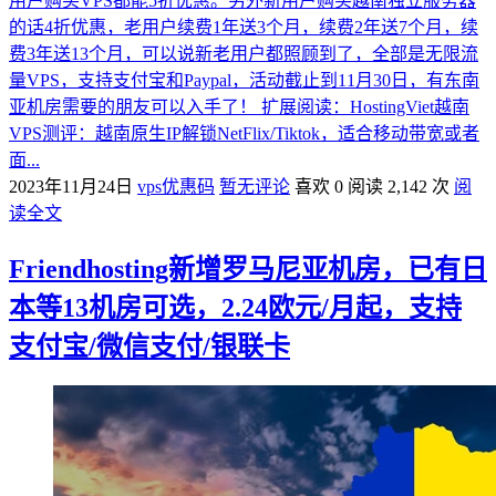
用户购买VPS都能5折优惠。另外新用户购买越南独立服务器
的话4折优惠，老用户续费1年送3个月，续费2年送7个月，续
费3年送13个月，可以说新老用户都照顾到了，全部是无限流
量VPS，支持支付宝和Paypal，活动截止到11月30日，有东南
亚机房需要的朋友可以入手了！ 扩展阅读：HostingViet越南
VPS测评：越南原生IP解锁NetFlix/Tiktok，适合移动带宽或者
面...
2023年11月24日
vps优惠码
暂无评论
喜欢 0
阅读 2,142 次
阅
读全文
Friendhosting新增罗马尼亚机房，已有日
本等13机房可选，2.24欧元/月起，支持
支付宝/微信支付/银联卡