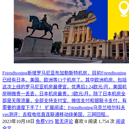
Friendhosting新增罗马尼亚布加勒斯特机房，目前Friendhosting
已经有日本、美国、欧洲等13个机房了。其中欧洲机房、包括
这次上线的罗马尼亚机房最便宜，优惠后2.24欧元/月，美国机
房稍微贵一丢丢，日本机房最贵，3欧元/月，除了日本机房全
部是无限流量，全部支持支付宝、微信支付和银联卡支付，有
需要的速度下手了！ 扩展阅读：Friendhosting乌克兰哈尔科夫
vps测评：去程电信直连联通移动绕美国，三网回程...
2023年10月18日
免费VPS
暂无评论
喜欢 0
阅读 1,754 次
阅读
全文