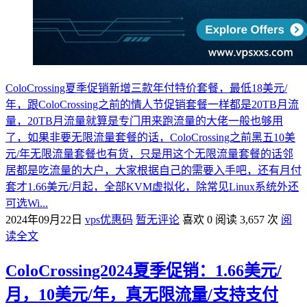
ColoCrossing夏季促销新增三款年付特价套餐，最低18美元/
年，跟ColoCrossing之前的情人节促销套餐一样都是20TB月流
量，20TB月流量就算是专门用来跑流量的大佬一般也够用
了，如果非要无限流量套餐的话，ColoCrossing之前黑五10美
元/年无限流量套餐也有货，只是用这个无限流量套餐的话邻
居都是吃流量的大户，大家根据自己的需要入手吧，还有月付
套才1.66美元/月起，全部KVM虚拟化，除常见Linux系统外还
可选Wi...
2024年09月22日
vps优惠码
暂无评论
喜欢 0
阅读 3,657 次
阅
读全文
ColoCrossing2024夏季促销：1.66美元/
月，10美元/年，真无限流量/支持支付