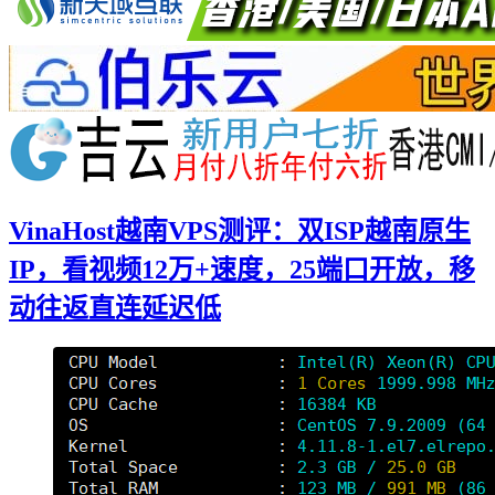
VinaHost越南VPS测评：双ISP越南原生
IP，看视频12万+速度，25端口开放，移
动往返直连延迟低