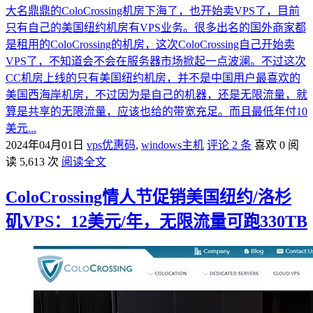
大名鼎鼎的ColoCrossing机房下海了，也开始卖VPS了，目前
只有自己的美国纽约机房有VPS业务。很多出名的国外商家都
是租用的ColoCrossing的机房，这次ColoCrossing自己开始卖
VPS了，不知道会不会在服务器市场掀起一点波澜。不过这次
CC机房上线的只有美国纽约机房，并不是中国用户最喜欢的
美国西海岸机房，不过因为是自己的机器，还是无限流量，就
算是共享的无限流量，应该也给的带宽充足。而且最低年付10
美元...
2024年04月01日
vps优惠码
,
windows主机
评论 2 条
喜欢 0
阅
读 5,613 次
阅读全文
ColoCrossing情人节促销美国纽约/洛杉
矶VPS：12美元/年，无限流量可跑330TB