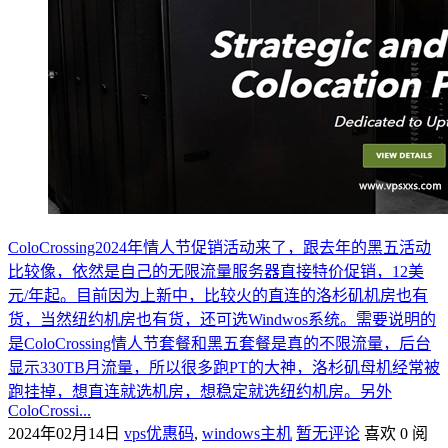
ColoCrossing2024年情人节促销活动来了，跟去年的黑五活动
比较像，依然是自己的无限流量服务器直接特价促销，12美
元/年起。目前因为上新中，比较火的直连的洛杉矶机房也有
货，当然纽约机房也有货，还可选Windwos系统。需要说明的
是ColoCrossing情人节套餐和黑五套餐是真的不限流量，后台
显示330TB月流量，所以很多跑PT的大神，洛杉矶母机经常被
跑挂掉，想直连就选机房，想稳定就选纽约机房。另外
ColoCrossi...
2024年02月14日
vps优惠码
,
windows主机
暂无评论
喜欢 0
阅