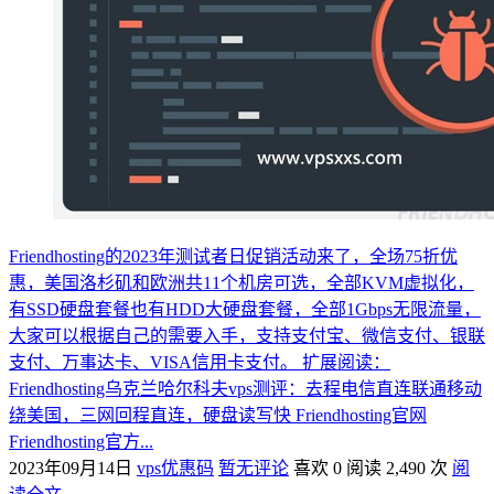
Friendhosting的2023年测试者日促销活动来了，全场75折优
惠，美国洛杉矶和欧洲共11个机房可选，全部KVM虚拟化，
有SSD硬盘套餐也有HDD大硬盘套餐，全部1Gbps无限流量，
大家可以根据自己的需要入手，支持支付宝、微信支付、银联
支付、万事达卡、VISA信用卡支付。 扩展阅读：
Friendhosting乌克兰哈尔科夫vps测评：去程电信直连联通移动
绕美国，三网回程直连，硬盘读写快 Friendhosting官网
Friendhosting官方...
2023年09月14日
vps优惠码
暂无评论
喜欢 0
阅读 2,490 次
阅