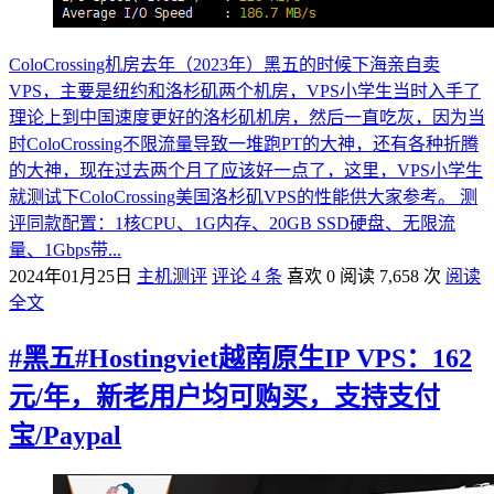
ColoCrossing机房去年（2023年）黑五的时候下海亲自卖
VPS，主要是纽约和洛杉矶两个机房，VPS小学生当时入手了
理论上到中国速度更好的洛杉矶机房，然后一直吃灰，因为当
时ColoCrossing不限流量导致一堆跑PT的大神，还有各种折腾
的大神，现在过去两个月了应该好一点了，这里，VPS小学生
就测试下ColoCrossing美国洛杉矶VPS的性能供大家参考。 测
评同款配置：1核CPU、1G内存、20GB SSD硬盘、无限流
量、1Gbps带...
2024年01月25日
主机测评
评论 4 条
喜欢 0
阅读 7,658 次
阅读
全文
#黑五#Hostingviet越南原生IP VPS：162
元/年，新老用户均可购买，支持支付
宝/Paypal