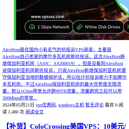
AlexHost是在国内小有名气的抗投诉VPS商家，主要是
AlexHost自己老家的摩尔多瓦机房能抗投诉。这次AlexHost新
增保加利亚机房（ASN：AS200019），但是没看到AlexHost
说保加利亚机房能抗投诉，只说AlexHost新增保加利亚机房遵
守保加利亚当地的数据保护法，所以估计抗投诉能力不如摩尔
多瓦机房。不过AlexHost保加利亚机房的最大优势是无限流
量，默认1Gbps带宽允许跑99TB流量，流量跑完之后可以用
300Mbps的带宽...
2024年05月21日
vps优惠码
,
windows主机
暂无评论
喜欢 0
阅
读 1,480 次
阅读全文
【补货】ColoCrossing美国VPS：10美元/