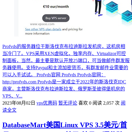
Profvds的服务器位于斯洛伐克布拉迪斯拉发机房，这机房相
当冷门了。VPS采用XEN虚拟化，独享内存、Virtualizor可控
制面板，当然，最主要是默认开放25端口，可当做邮件群发服
务器使用。支持Paypal和主流加密货币，有群发邮件业需要的
可以入手试试。 Profvds官网 Profvds Profvds官网：
http://profvds.com Profvds是一家成立于2022年的斯洛伐克IDC
商家，主营斯洛伐克布拉迪斯拉发、俄罗斯圣彼得堡机房的
VPS、V...
2023年08月02日
vps优惠码
暂无评论
喜欢 0
阅读 2,057 次
阅
读全文
DatabaseMart美国Linux VPS 3.5美元/首