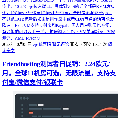
2288G处理器、128GB DDR4内存、NVMe固态硬盘、1Gbps
传出、10-25Gbps传入端口。具体到VPS的话全部是KVM虚拟
化，10Gbps下行带宽1Gbps上行带宽，全部是无限流量vps，
不过跑10TB流量后如果是用作袋里或者CDN节点的话可能会
降速。ExtraVM支持支付宝和Paypal，国人用户购买也方便，
有兴趣的可以入手一试。 扩展阅读：ExtraVM美国新泽西VPS
测评：AMD Ryzen 9...
2023年10月05日
vps优惠码
暂无评论
喜欢 0
阅读 1,824 次
阅
读全文
Friendhosting测试者日促销：2.24欧元/
月，全球11机房可选，无限流量，支持支
付宝/微信支付/银联卡