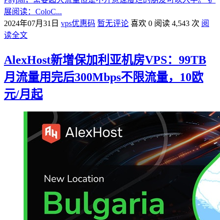
展阅读：ColoC...
2024年07月31日
vps优惠码
暂无评论
喜欢 0
阅读 4,543 次
阅
读全文
AlexHost新增保加利亚机房VPS：99TB
月流量用完后300Mbps不限流量，10欧
元/月起