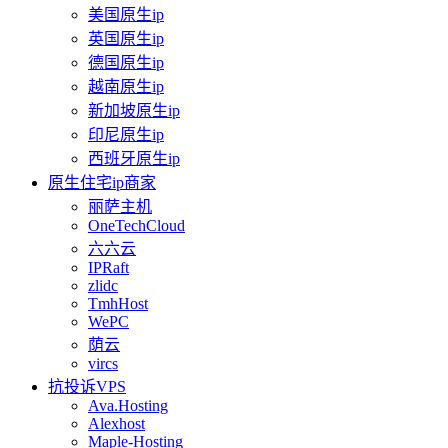
美国原生ip
英国原生ip
德国原生ip
越南原生ip
新加坡原生ip
印尼原生ip
西班牙原生ip
原生住宅ip商家
丽萨主机
OneTechCloud
六六云
IPRaft
zlidc
TmhHost
WePC
荫云
vircs
抗投诉VPS
Ava.Hosting
Alexhost
Maple-Hosting