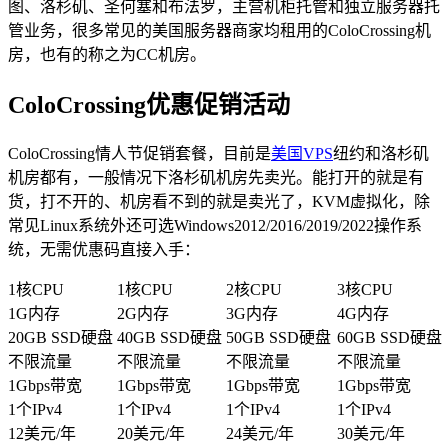
图、洛杉矶、圣何塞和布法罗，主营机柜托管和独立服务器托
管业务，很多常见的美国服务器商家均租用的ColoCrossing机
房，也有的称之为CC机房。
ColoCrossing优惠促销活动
ColoCrossing情人节促销套餐，目前是
美国VPS
纽约和洛杉矶
机房都有，一般情况下洛杉矶机房先卖光。能打开的就是有
货，打不开的、机房看不到的就是卖光了，KVM虚拟化，除
常见Linux系统外还可选Windows2012/2016/2019/2022操作系
统，无需优惠码直接入手：
1核CPU
1核CPU
2核CPU
3核CPU
1G内存
2G内存
3G内存
4G内存
20GB SSD硬盘
40GB SSD硬盘
50GB SSD硬盘
60GB SSD硬盘
不限流量
不限流量
不限流量
不限流量
1Gbps带宽
1Gbps带宽
1Gbps带宽
1Gbps带宽
1个IPv4
1个IPv4
1个IPv4
1个IPv4
12美元/年
20美元/年
24美元/年
30美元/年