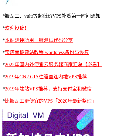
*搬瓦工、vultr等超低价VPS补货第一时间通知
*
欢迎投稿！
*
本站测评所用一键测试代码分享
*
宝塔面板建站教程 wordpress备份与恢复
*
2022年国内外便宜云服务器商家汇总【必看】
*
2019年CN2 GIA往返直连内地VPS推荐
*
2019年建站VPS推荐，支持支付宝和微信
*
比搬瓦工更便宜的VPS「2020年最新整理」