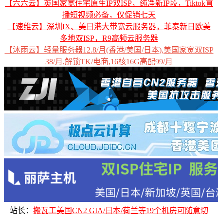
【六六云】英国家宽住宅原生IP双ISP，纯净新IP段，Tiktok直
播短视频必备，仅促销七天
【速维云】深圳IX、美日港大带宽云服务器，菲泰新日欧美
多地双ISP，R9高频云服务器
【沐雨云】轻量服务器12.8/月(香港/美国/日本),美国家宽双ISP
38/月,解锁TK/电商,16核16G高配99/月
站长：
搬瓦工美国CN2 GIA/日本/荷兰等19个机房可随意切