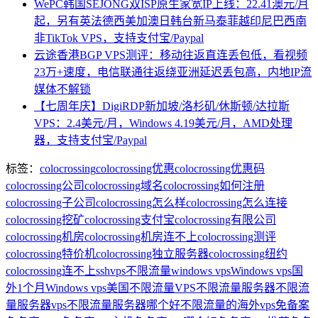
WePC韩国SEJONG双ISP原生家宽IP上线：22.41澳元/月
起，另有英法德西美加澳日韩台新马泰菲越印尼巴西南
非TikTok VPS，支持支付宝/Paypal
云途香港BGP VPS测评：移动往返直连丢包低，看视频
23万+速度，电信联通往返绕亚洲延迟丢包高，内地IP流
媒体不解锁
【七周年庆】DigiRDP新加坡/洛杉矶/休斯顿/达拉斯
VPS：2.4美元/月，Windows 4.19美元/月，AMD处理
器，支持支付宝/Paypal
标签：
colocrossing
colocrossing优惠
colocrossing优惠码
colocrossing公司
colocrossing域名
colocrossing如何注册
colocrossing子公司
colocrossing怎么样
colocrossing怎么连接
colocrossing挖矿
colocrossing支付宝
colocrossing有限公司
colocrossing机房
colocrossing机房连不上
colocrossing测评
colocrossing特价机
colocrossing独立服务器
colocrossing纽约
colocrossing连不上ssh
vps不限流量
windows vps
Windows vps国
外1个月
Windows vps美国
不限流量VPS
不限流量服务器
不限流
量服务器vps
不限流量服务器哪个好
不限流量的海外vps
免备案