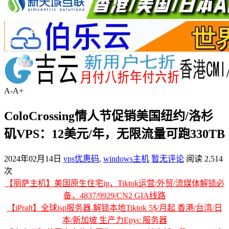
A-
A+
ColoCrossing情人节促销美国纽约/洛杉
矶VPS：12美元/年，无限流量可跑330TB
2024年02月14日
vps优惠码
,
windows主机
暂无评论
阅读 2,514
次
【丽萨主机】美国原生住宅ip，Tiktok运营/外贸/流媒体解锁必
备，4837/9929/CN2 GIA线路
【iPraft】全球isp服务器 解锁本地Tiktok 5$/月起 香港/台湾/日
本/新加坡 生产力Epyc 服务器