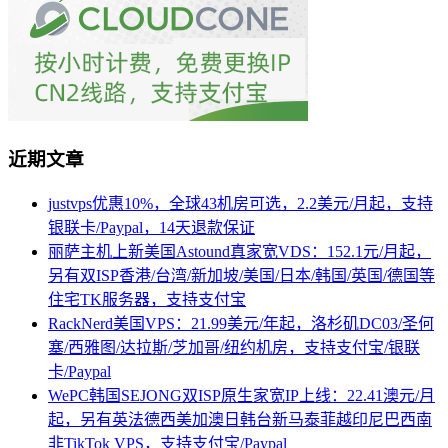
近期文章
justvps优惠10%，全球43机房可选，2.2美元/月起，支持
银联卡/Paypal，14天退款保证
丽萨主机上新美国Astound真家宽VDS：152.1元/月起，
另有双ISP香港/台湾/新加坡/美国/日本/韩国/英国/德国等
住宅TK服务器，支持支付宝
RackNerd美国VPS：21.99美元/年起，洛杉矶DC03/圣何
塞/西雅图/达拉斯/芝加哥/纽约机房，支持支付宝/银联
卡/Paypal
WePC韩国SEJONG双ISP原生家宽IP上线：22.41澳元/月
起，另有英法德西美加澳日韩台新马泰菲越印尼巴西南
非TikTok VPS，支持支付宝/Paypal