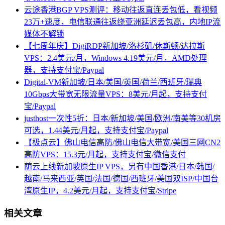
云途香港BGP VPS测评：移动往返直连丢包低，看视频
23万+速度，电信联通往返绕亚洲延迟丢包高，内地IP流
媒体不解锁
【七周年庆】DigiRDP新加坡/洛杉矶/休斯顿/达拉斯
VPS：2.4美元/月，Windows 4.19美元/月，AMD处理
器，支持支付宝/Paypal
Digital-VM新加坡/日本/美国/英国/荷兰/西班牙/瑞典
10Gbps大带宽无限流量VPS：8美元/月起，支持支付
宝/Paypal
justhost一次性5折：日本/新加坡/美国/欧洲/南美等30机房
可选，1.44美元/月起，支持支付宝/Paypal
【极点云】佛山电信高防/佛山电信大带宽/美国三网CN2
高防VPS：15.3元/月起，支持支付宝/微信支付
荫云上线新加坡原生IP VPS，另有中国香港/日本/韩国/
越南/马来西亚/英国/法国/德国/西班牙/美国双ISP/中国台
湾原生IP，4.2美元/月起，支持支付宝/Stripe
相关文章