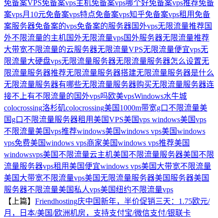
免备案VPS
免备案vps主机
免备案vps哪个好
免备案vps推荐
免备
案vps月10元
免备案vps特点
免备案vps知乎
免备案vps租用
免备
案服务器
免备案的vps
免备案的服务器
国外vps无限流量推荐
国
外不限流量的主机
国外无限流量vps
国外服务器无限流量推荐
大带宽不限流量的云服务器
无限流量VPS
无限流量便宜vps
无
限流量大硬盘vps
无限流量服务器
无限流量服务器怎么设置
无
限流量服务器推荐
无限流量服务器搭建
无限流量服务器是什么
无限流量服务器有哪些
无限流量服务器购买
无限流量服务器连
接不上
有不限流量的国外vps吗
欧美vpsWindows
水牛城
colocrossing
洛杉矶colocrossing
美国1000m带宽g口不限流量
美
国g口不限流量服务器租用
美国VPS
美国vps windows
美国vps
不限流量
美国vps推荐windows
美国windows vps
美国windows
vps免费
美国windows vps商家
美国windows vps推荐
美国
windowsvps
美国不限流量云主机
美国不限流量服务器
美国不限
流量服务器vps租用
美国便宜windows vps
美国大带宽不限流量
美国大带宽不限流量vps
美国无限流量服务器
美国服务器
美国
服务器不限流量
美国私人vps
美国纽约不限流量vps
【上篇】
Friendhosting庆中国新年，半价促销三天：1.75欧元/
月，日本/美国/欧洲机房，支持支付宝/微信支付/银联卡