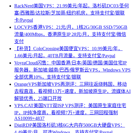
RackNerd美国VPS：21.99美元/年起，洛杉矶DC03/圣何
塞/西雅图/达拉斯/芝加哥/纽约机房，支持支付宝/银联
卡/Paypal
LOCVPS香港VPS：21元/月，1核2G/30GB SSD/750GB
流量/400Mbps，香港原生IP 28元/月，支持支付宝/微信
支付
【补货】ColoCrossing美国便宜VPS：10.99美元/年，
1.66美元/月起，40TB月流量，支持支付宝/Paypal
VoyraCloud闪售：中国香港/日本/英国/德国/美国住宅IP
服务器，新加坡/越南/巴西/俄罗斯云VPS，Windows VPS
全部优惠10%，支持支付宝/银联
OrangeVPS新加坡VPS再测评：三网往返绕韩国，移动
去程直连，看视频13万+速度，新加坡原生IP，流媒体AI
解锁优秀，25端口开放
VPS.CAT美国NTT双ISP VPS测评：美国原生家庭住宅
IP，IP纯净度高，看视频7万+速度，三网回程强制
AS10099+4837
DigiRDP美国洛杉矶3核6G大内存500GB大硬盘VPS：
4.49美元/月，可选Windows，支持支付宝/Paypal