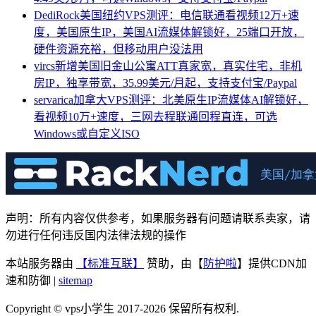
DediRock美国纽约VPS测评：电信联通看视频12万+速
度，美国原生IP，美国AI流媒体解锁好，25端口开放，
硬件资源充裕，但移动用户没法用
vircs新增美国旧金山公寓ATT真家宽，真实住宅，非机
房IP，独享带宽，35.99美元/月起，支持支付宝/Paypal
servarica加拿大VPS测评：北美原生IP流媒体AI解锁好，
看视频10万+速度，三网去程联通回程直连，可选
Windows或自定义ISO
声明：所有内容仅供参考，如果服务器有问题请联系卖家，请
勿进行任何违反国内法律法规的操作
本站服务器由
【标准互联】
赞助，由【
防护啦
】提供CDN加
速和防御 |
sitemap
Copyright © vps小学生 2017-2026 保留所有权利.