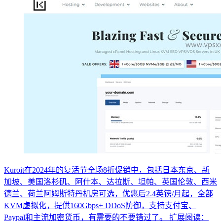
Kuroit在2024年的复活节全场8折促销中，包括日本东京、新
加坡、美国洛杉矶、阿什本、达拉斯、坦帕、英国伦敦、西米
德兰、荷兰阿姆斯特丹机房可选，优惠后2.4英镑/月起，全部
KVM虚拟化，提供160Gbps+ DDoS防御，支持支付宝、
Paypal和主流加密货币，有需要的不要错过了。 扩展阅读：