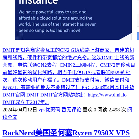
DMIT是知名商家搬瓦工的CN2 GIA线路上游商家，自建的机
房和线路，硬件和带宽都给的绝对充裕。这次DMIT上线的新
套餐，电信联通CN2去程+CMIN2三网回程，CMIN2是移动目
前最好最贵的优化线路，相当于电信GIA或者联通9929的档
次，这次移动用户有福了。DMIT支持支付宝、微信支付和
Paypal，有需要的朋友不要错过了！ PS：2024年4月25日补货
DMIT官网 DMIT DMIT官方网站地址：https://www.dmit.io
DMIT成立于2017年...
2024年04月12日
vps优惠码
暂无评论
喜欢 0
阅读 2,498 次
阅
读全文
RackNerd美国圣何塞Ryzen 7950X VPS