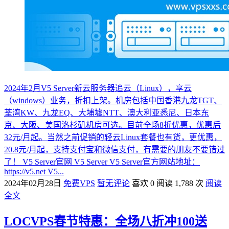
2024年2月V5 Server新云服务器追云（Linux），享云
（windows）业务，折扣上架。机房包括中国香港九龙TGT、
荃湾KW、九龙EQ、大埔墟NTT、澳大利亚悉尼、日本东
京、大阪、美国洛杉矶机房可选。目前全场8折优惠，优惠后
32元/月起。当然之前促销的轻云Linux套餐也有货，更优惠，
20.8元/月起，支持支付宝和微信支付，有需要的朋友不要错过
了！ V5 Server官网 V5 Server V5 Server官方网站地址：
https://v5.net V5...
2024年02月28日
免费VPS
暂无评论
喜欢 0
阅读 1,788 次
阅读
全文
LOCVPS春节特惠：全场八折冲100送