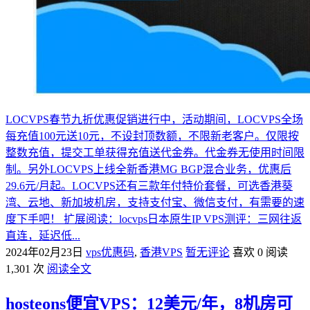
LOCVPS春节九折优惠促销进行中，活动期间，LOCVPS全场
每充值100元送10元，不设封顶数额，不限新老客户。仅限按
整数充值，提交工单获得充值送代金券。代金券无使用时间限
制。另外LOCVPS上线全新香港MG BGP混合业务，优惠后
29.6元/月起。LOCVPS还有三款年付特价套餐，可选香港葵
湾、云地、新加坡机房，支持支付宝、微信支付，有需要的速
度下手吧！ 扩展阅读：locvps日本原生IP VPS测评：三网往返
直连，延迟低...
2024年02月23日
vps优惠码
,
香港VPS
暂无评论
喜欢 0
阅读
1,301 次
阅读全文
hosteons便宜VPS：12美元/年，8机房可