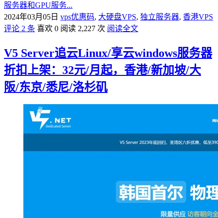
服务器和GPU服务...
2024年03月05日
vps优惠码
,
大硬盘VPS
,
独立服务器
,
香港VPS
评论 2 条
喜欢 0
阅读 2,227 次
阅读全文
V5 Server追云Linux/享云windows服务器
折扣上架：32元/月起，香港/新加坡/大
阪/东京/悉尼/洛杉矶