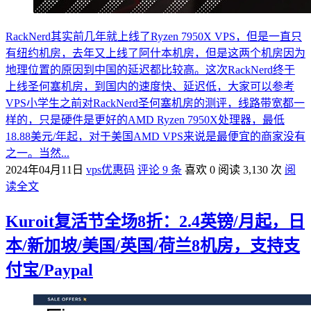
RackNerd其实前几年就上线了Ryzen 7950X VPS，但是一直只
有纽约机房，去年又上线了阿什本机房，但是这两个机房因为
地理位置的原因到中国的延迟都比较高。这次RackNerd终于
上线圣何塞机房，到国内的速度快、延迟低，大家可以参考
VPS小学生之前对RackNerd圣何塞机房的测评，线路带宽都一
样的，只是硬件是更好的AMD Ryzen 7950X处理器，最低
18.88美元/年起，对于美国AMD VPS来说是最便宜的商家没有
之一。当然...
2024年04月11日
vps优惠码
评论 9 条
喜欢 0
阅读 3,130 次
阅
读全文
Kuroit复活节全场8折：2.4英镑/月起，日
本/新加坡/美国/英国/荷兰8机房，支持支
付宝/Paypal