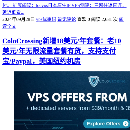
付。 扩展阅读：locvps日本原生IP VPS测评：三网往返直连，
延迟低看...
2024年09月28日
vps优惠码
暂无评论
喜欢 0
阅读 2,681 次
阅
读全文
ColoCrossing新增18美元/年套餐：老10
美元/年无限流量套餐有货，支持支付
宝/Paypal，美国纽约机房