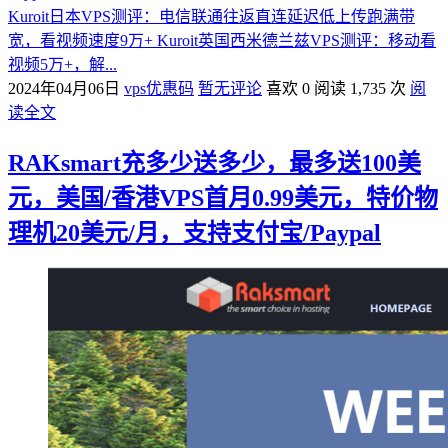
Kuroit日本VPS测评：电信联通往返直连延迟低上传跑满带
宽，看视频速度9万+ Kuroit英国西米德兰兹VPS测评：移动看
视频5万+，解...
2024年04月06日
vps优惠码
暂无评论
喜欢 0
阅读 1,735 次
阅
读全文
RAKsmart充多少送多少，最多送100美
元，美国/香港VPS首月0.99美元，特价物
理机20美元/月，支持支付宝/Paypal