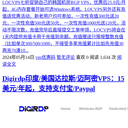
LOCVPS七折促销自己的韩国机房BGP VPS，优惠后25.9元/月
起，4G内存套餐开始可选Windows系统。LOCVPS另外还有充
值送优惠活动，新老用户均可参加，一次性充值300元送20
元，一次性充值500元送50元，一次性充值1000元送120元，活
动不限次数，充值完毕后直接提交工单申领，LOCVPS将会在
1天内提供充值卡用于充值到余额。充值赠送只限按整数充值
（比如单次300/500/1000，不接受多笔充值累计比如先充值30
再充70凑10...
2024年05月14日
vps优惠码
暂无评论
喜欢 0
阅读 1,634 次
阅
读全文
Digirdp印度/美国达拉斯/迈阿密VPS：15
美元/年起，支持支付宝/Paypal