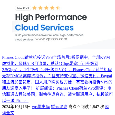
Phanes Cloud荷兰抗投诉VPS全场首月5折促销中，全部KVM
虚拟化，最低5TB月流量，默认1Gbps带宽（可升级到
2.5Gbps）、1个IPv5（可升级到5个）。Phanes Cloud荷兰机房
无视DMCA离岸抗投诉，而且支持支付宝、微信支付、Paypal
和主流加密货币，国人用户购买也方便，有需要抗投诉VPS的
朋友速度入手了！ 扩展阅读：Phanes Cloud荷兰VPS测评：电
信联通去程绕美国，剩余往返直连，适合联通用户，抗投诉可
以一试 Phane...
2024年10月16日
vps优惠码
暂无评论
喜欢 0
阅读 1,847 次
阅
读全文