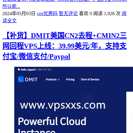
所以能...
2024年05月03日
vps优惠码
暂无评论
喜欢 0
阅读 1,928 次
阅
读全文
【补货】DMIT美国CN2去程+CMIN2三
网回程VPS上线：39.99美元/年，支持支
付宝/微信支付/Paypal