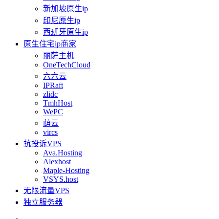
新加坡原生ip
印尼原生ip
西班牙原生ip
原生住宅ip商家
丽萨主机
OneTechCloud
六六云
IPRaft
zlidc
TmhHost
WePC
荫云
vircs
抗投诉VPS
Ava.Hosting
Alexhost
Maple-Hosting
VSYS.host
无限流量VPS
独立服务器