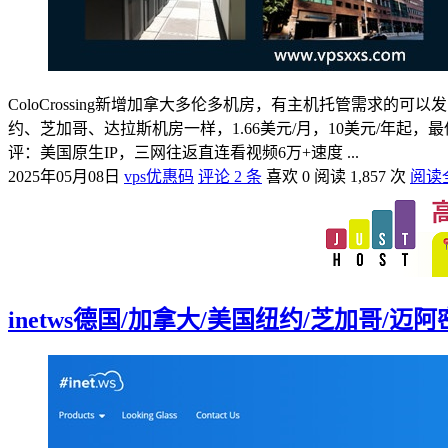
ColoCrossing新增加拿大多伦多机房，有主机托管需求的可以发
约、芝加哥、达拉斯机房一样，1.66美元/月，10美元/年起，最低
评：美国原生IP，三网往返直连看视频6万+速度 ...
2025年05月08日
vps优惠码
评论 2 条
喜欢 0
阅读 1,857 次
阅读
inetws德国/加拿大/美国纽约/芝加哥/