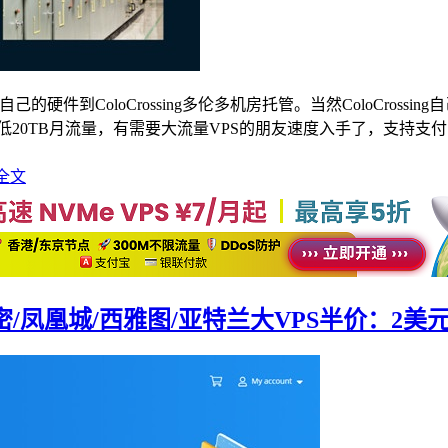
自己的硬件到ColoCrossing多伦多机房托管。当然ColoCro
20TB月流量，有需要大流量VPS的朋友速度入手了，支持支付宝和Pay
全文
迈阿密/凤凰城/西雅图/亚特兰大VPS半价：2美