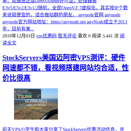
单，就赠送正版DirectAdmin许可证。处理器是
E3v5/E5v2/E3v1/2随机，全部OpenVZ 7虚拟化，其实按IP个数
来说挺便宜的，适合做站群的朋友。 anynode官网 anynode
anynode官方网站地址：https://anynode.net anyNode成立于2013
年，目前有美...
2019年12月03日
vps优惠码
暂无评论
喜欢 0
阅读 3,441 次
阅
读全文
StockServers美国迈阿密VPS测评：硬件
网速都不错，看视频搭建网站均合适，性
价比很高
前天VPS小学生和大家分享了StockServers优惠活动信息，并