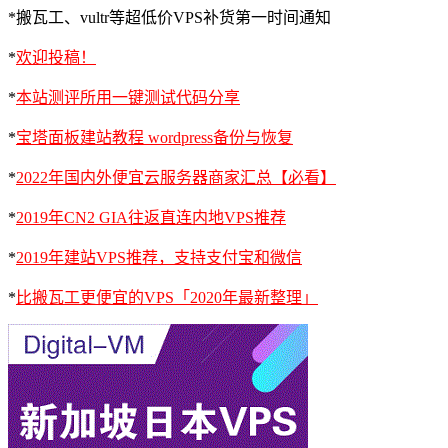
*搬瓦工、vultr等超低价VPS补货第一时间通知
*
欢迎投稿！
*
本站测评所用一键测试代码分享
*
宝塔面板建站教程 wordpress备份与恢复
*
2022年国内外便宜云服务器商家汇总【必看】
*
2019年CN2 GIA往返直连内地VPS推荐
*
2019年建站VPS推荐，支持支付宝和微信
*
比搬瓦工更便宜的VPS「2020年最新整理」