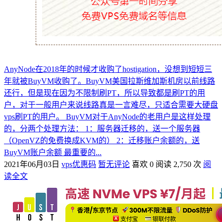
AnyNode在2018年的时候才收购了hostigation，没想到短短三
年就被BuyVM收购了。BuyVM美国拉斯维加斯机房以前线路
还行，但是现在因为不限制刷PT，所以导致都是刷PT的用
户，对于一般用户来说线路真是一言难尽，只适合需要大硬盘
vps刷PT的用户。 BuyVM对于AnyNode的老用户是这样处理
的，分两个处理方法： 1：服务器迁移的，送一个服务器
（OpenVZ的免费换成KVM的） 2：迁移账户余额的，送
BuyVM账户余额 最重要的...
2021年06月03日
vps优惠码
暂无评论
喜欢 0
阅读 2,750 次
阅
读全文