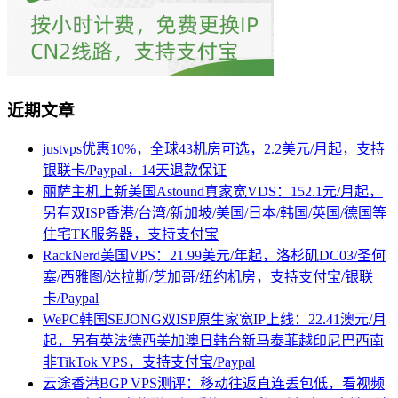
近期文章
justvps优惠10%，全球43机房可选，2.2美元/月起，支持
银联卡/Paypal，14天退款保证
丽萨主机上新美国Astound真家宽VDS：152.1元/月起，
另有双ISP香港/台湾/新加坡/美国/日本/韩国/英国/德国等
住宅TK服务器，支持支付宝
RackNerd美国VPS：21.99美元/年起，洛杉矶DC03/圣何
塞/西雅图/达拉斯/芝加哥/纽约机房，支持支付宝/银联
卡/Paypal
WePC韩国SEJONG双ISP原生家宽IP上线：22.41澳元/月
起，另有英法德西美加澳日韩台新马泰菲越印尼巴西南
非TikTok VPS，支持支付宝/Paypal
云途香港BGP VPS测评：移动往返直连丢包低，看视频