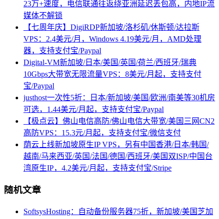
23万+速度，电信联通往返绕亚洲延迟丢包高，内地IP流
媒体不解锁
【七周年庆】DigiRDP新加坡/洛杉矶/休斯顿/达拉斯
VPS：2.4美元/月，Windows 4.19美元/月，AMD处理
器，支持支付宝/Paypal
Digital-VM新加坡/日本/美国/英国/荷兰/西班牙/瑞典
10Gbps大带宽无限流量VPS：8美元/月起，支持支付
宝/Paypal
justhost一次性5折：日本/新加坡/美国/欧洲/南美等30机房
可选，1.44美元/月起，支持支付宝/Paypal
【极点云】佛山电信高防/佛山电信大带宽/美国三网CN2
高防VPS：15.3元/月起，支持支付宝/微信支付
荫云上线新加坡原生IP VPS，另有中国香港/日本/韩国/
越南/马来西亚/英国/法国/德国/西班牙/美国双ISP/中国台
湾原生IP，4.2美元/月起，支持支付宝/Stripe
随机文章
SoftsysHosting：自动备份服务器75折，新加坡/美国芝加