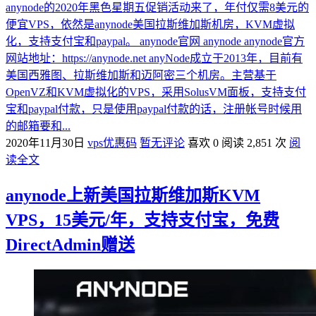
anynode的2020年黑色星期五促销活动来了，年付仅需8美元的
便宜VPS，依然是anynode美国拉斯维加斯机房，KVM虚拟
化，支持支付宝和paypal。 anynode官网 anynode anynode官方
网站地址：https://anynode.net anyNode成立于2013年，目前有
美国西雅图、拉斯维加斯和迈阿密三个机房。主营基于
OpenVZ和KVM虚拟化的VPS，采用SolusVM面板，支持支付
宝和paypal付款，只是使用paypal付款的话，注册帐号时候用
的邮箱要和...
2020年11月30日
vps优惠码
暂无评论
喜欢 0
阅读 2,851 次
阅
读全文
anynode上新美国拉斯维加斯KVM
VPS，15美元/年，支持支付宝，免费
DirectAdmin赠送