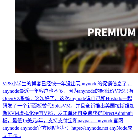
VPS小学生的博客已经快一年没出现anynode的促销信息了，
anynode最近一年客户也不多，因为anynode的超低价VPS只有
OpenVZ系统，这次好了，这次anynode说自己和Hostodo一起
研发了一个新面板替代SolusVM，并且全新推出美国拉斯维加
斯KVM虚拟化便宜VPS，发工单还可免费获得DirectAdmin面
板，最低15美元/年，支持支付宝和paypal。 anynode官网
anynode anynode官方网站地址：https://anynode.net anyNode成
立于20...