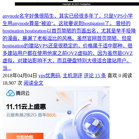
anynode名字好像很陌生，其实已经很多年了，只是VPS小学
生用anynode算是“被迫”。这就要说到hostigation了。 曾经的
hostigation hostigation以首页简陋的页面出名，尤其是举手投降
的漫画，暴漏了老板逗比的风格。虽然官网首页简陋，但是
hostigation的建站VPS还是很稳定的，价格属于适中那种，很
多建站用户都在使用他家之前OVZ虚拟的，因为虽然是OVZ
虚拟，对建站影响不大，而且硬盘特别大很适合建站用户。
当...
2018年04月04日
vps优惠码
,
主机测评
评论 15 条
喜欢 0
阅读
18,907 次
阅读全文