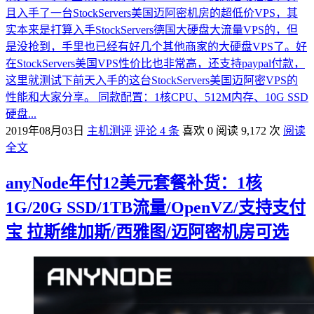
且入手了一台StockServers美国迈阿密机房的超低价VPS，其
实本来是打算入手StockServers德国大硬盘大流量VPS的，但
是没抢到，手里也已经有好几个其他商家的大硬盘VPS了。好
在StockServers美国VPS性价比也非常高，还支持paypal付款，
这里就测试下前天入手的这台StockServers美国迈阿密VPS的
性能和大家分享。 同款配置：1核CPU、512M内存、10G SSD
硬盘...
2019年08月03日
主机测评
评论 4 条
喜欢 0
阅读 9,172 次
阅读
全文
anyNode年付12美元套餐补货：1核
1G/20G SSD/1TB流量/OpenVZ/支持支付
宝 拉斯维加斯/西雅图/迈阿密机房可选