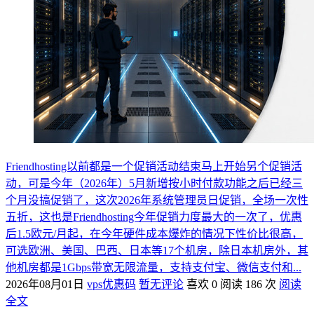
Friendhosting以前都是一个促销活动结束马上开始另个促销活
动，可是今年（2026年）5月新增按小时付款功能之后已经三
个月没搞促销了，这次2026年系统管理员日促销，全场一次性
五折，这也是Friendhosting今年促销力度最大的一次了，优惠
后1.5欧元/月起，在今年硬件成本爆炸的情况下性价比很高，
可选欧洲、美国、巴西、日本等17个机房，除日本机房外，其
他机房都是1Gbps带宽无限流量，支持支付宝、微信支付和...
2026年08月01日
vps优惠码
暂无评论
喜欢 0
阅读 186 次
阅读
全文