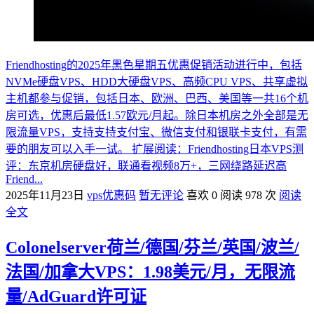
Friendhosting的2025年黑色星期五优惠促销活动进行中，包括
NVMe硬盘VPS、HDD大硬盘VPS、高频CPU VPS、共享虚拟
主机都参与促销，包括日本、欧洲、巴西、美国等一共16个机
房可选，优惠后最低1.57欧元/月起。除日本机房之外全部是无
限流量VPS，支持支持支付宝、微信支付和银联卡支付，有需
要的朋友可以入手一试。 扩展阅读：Friendhosting日本VPS测
评：东京机房硬盘好，联通看视频8万+，三网绕路延迟高
Friend...
2025年11月23日
vps优惠码
暂无评论
喜欢 0
阅读 978 次
阅读
全文
Colonelserver荷兰/德国/芬兰/英国/波兰/
法国/加拿大VPS：1.98美元/月，无限流
量/AdGuard许可证