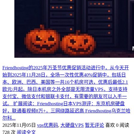
Friendhosting的2025年万圣节优惠促销活动进行中，从今天开
始到2025年11月28日，全场一次性优惠40%促销中，包括日
本、欧洲、巴西、美国等一共16个机房可选，优惠后最低2.1
欧元/月起。除日本机房之外全部是无限流量VPS，支持支持
支付宝、微信支付和银联卡支付，有需要的朋友可以入手一
试。 扩展阅读：Friendhosting日本VPS测评：东京机房硬盘
好，联通看视频8万+，三网绕路延迟高 Friendhosting乌克兰哈
尔科...
2025年11月05日
vps优惠码
,
大硬盘VPS
暂无评论
喜欢 0
阅读
728 次
阅读全文