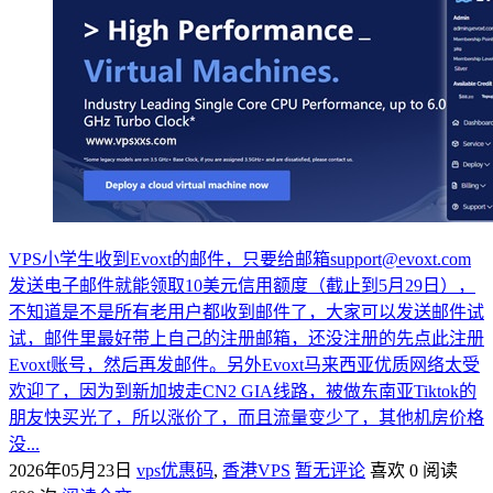
VPS小学生收到Evoxt的邮件，只要给邮箱support@evoxt.com
发送电子邮件就能领取10美元信用额度（截止到5月29日），
不知道是不是所有老用户都收到邮件了，大家可以发送邮件试
试，邮件里最好带上自己的注册邮箱，还没注册的先点此注册
Evoxt账号，然后再发邮件。另外Evoxt马来西亚优质网络太受
欢迎了，因为到新加坡走CN2 GIA线路，被做东南亚Tiktok的
朋友快买光了，所以涨价了，而且流量变少了，其他机房价格
没...
2026年05月23日
vps优惠码
,
香港VPS
暂无评论
喜欢 0
阅读