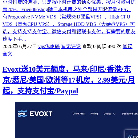
小时付费的选项，只是按小时计费的话没优惠，按月付款可优
惠20%。Friendhosting除日本机房之外全部是无限流量VPS，
有Progressive NVMe VDS（常规SSD硬盘VPS）、High CPU
VDS（高频CPU VPS）、Storage HDD VDS（大硬盘VPS）可
选，支持支持支付宝、微信支付和银联卡支付，有需要的朋友
速度下手...
2026年05月27日
vps优惠码
暂无评论
喜欢 0
阅读 490 次
阅读
全文
Evoxt送10美元额度，马来/印尼/香港/东
京/悉尼/美国/欧洲等17机房，2.99美元/月
起，支持支付宝/Paypal