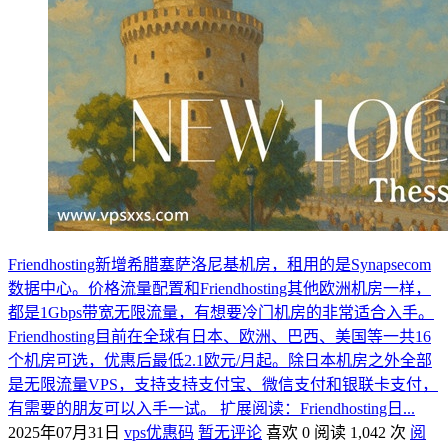
Friendhosting新增希腊塞萨洛尼基机房，租用的是Synapsecom
数据中心。价格流量配置和Friendhosting其他欧洲机房一样，
都是1Gbps带宽无限流量，有想要冷门机房的非常适合入手。
Friendhosting目前在全球有日本、欧洲、巴西、美国等一共16
个机房可选，优惠后最低2.1欧元/月起。除日本机房之外全部
是无限流量VPS，支持支持支付宝、微信支付和银联卡支付，
有需要的朋友可以入手一试。 扩展阅读：Friendhosting日...
2025年07月31日
vps优惠码
暂无评论
喜欢 0
阅读 1,042 次
阅