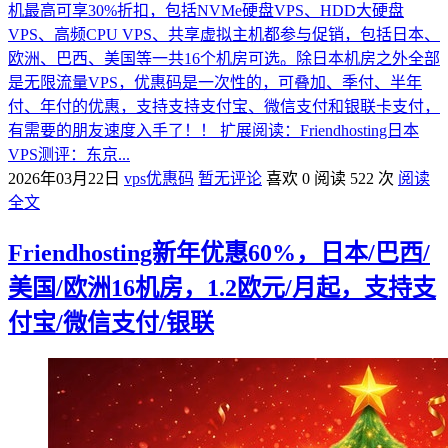
机最高可享30%折扣，包括NVMe硬盘VPS、HDD大硬盘
VPS、高频CPU VPS、共享虚拟主机都参与促销，包括日本、
欧洲、巴西、美国等一共16个机房可选。除日本机房之外全部
是无限流量VPS，优惠码是一次性的，可叠加、季付、半年
付、年付的优惠，支持支持支付宝、微信支付和银联卡支付，
有需要的朋友速度入手了！！ 扩展阅读：Friendhosting日本
VPS测评：东京...
2026年03月22日
vps优惠码
暂无评论
喜欢 0
阅读 522 次
阅读
全文
Friendhosting新年优惠60%，日本/巴西/
美国/欧洲16机房，1.2欧元/月起，支持支
付宝/微信支付/银联