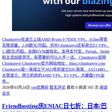
Chunkserve在波兰上线AMD Ryzen 9 7950X VPS，1Gbps带宽
无限流量，2.99欧元/月起。另外Chunkserve还有荷兰E5 VPS，
1.3欧元/月起，全部KVM虚拟化，支持支付宝、Paypal、Stripe
和主流加密货币，有需要的可以入手一试。 Chunkserve官网
Chunkserve Chunkserve官方网站地址：https://chunkserve.com
Chunkserve是一家成立于2023年的波兰IDC商家，AS214481，
主营波兰、荷兰机房的AMD VPS、E5 VPS、大硬盘VPS业
务...
2026年03月24日
vps优惠码
暂无评论
喜欢 0
阅读 505 次
阅读
全文
Friendhosting庆ENIAC日七折：日本/巴