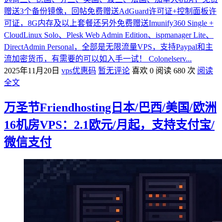
赠送3个备份镜像，回帖免费赠送AdGuard许可证+控制面板许
可证，8G内存及以上套餐还另外免费赠送Imunify360 Single +
CloudLinux Solo、Plesk Web Admin Edition、ispmanager Lite、
DirectAdmin Personal，全部是无限流量VPS，支持Paypal和主
流加密货币，有需要的可以如入手一试！ Colonelserv...
2025年11月20日
vps优惠码
暂无评论
喜欢 0
阅读 680 次
阅读
全文
万圣节Friendhosting日本/巴西/美国/欧洲
16机房VPS：2.1欧元/月起，支持支付宝/
微信支付