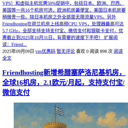
VPS）和虚拟主机优惠50%促销中，包括日本、欧洲、巴西、
美国等一共16个机房可选，欧洲机房最便宜，美国日本机房要
稍微贵一些。除日本机房之外全部是无限流量VPS。另外
Friendhosting在荷兰机房上线高频CPU VPS，处理器最高可达
5.7 GHz，全部支持支持支付宝、微信支付和银联卡支付，优
惠截止到2025年10月31日，有需要的速度下手吧！ 扩展阅
读：Friend...
2025年09月09日
vps优惠码
暂无评论
喜欢 0
阅读 898 次
阅读
全文
Friendhosting新增希腊塞萨洛尼基机房，
全球16机房，2.1欧元/月起，支持支付宝/
微信支付