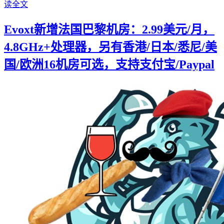
读全文
Evoxt新增法国巴黎机房：2.99美元/月，
4.8GHz+处理器，另有香港/日本/悉尼/美
国/欧洲16机房可选，支持支付宝/Paypal