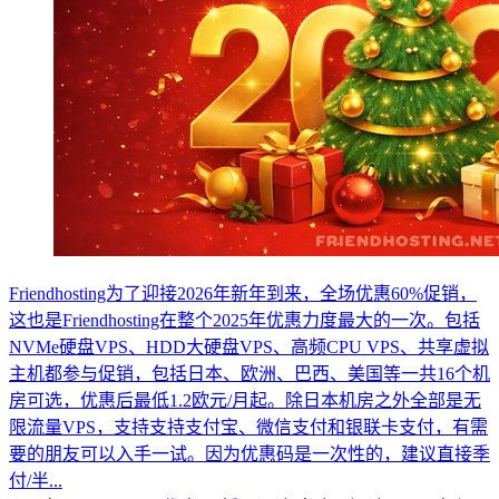
Friendhosting为了迎接2026年新年到来，全场优惠60%促销，
这也是Friendhosting在整个2025年优惠力度最大的一次。包括
NVMe硬盘VPS、HDD大硬盘VPS、高频CPU VPS、共享虚拟
主机都参与促销，包括日本、欧洲、巴西、美国等一共16个机
房可选，优惠后最低1.2欧元/月起。除日本机房之外全部是无
限流量VPS，支持支持支付宝、微信支付和银联卡支付，有需
要的朋友可以入手一试。因为优惠码是一次性的，建议直接季
付/半...