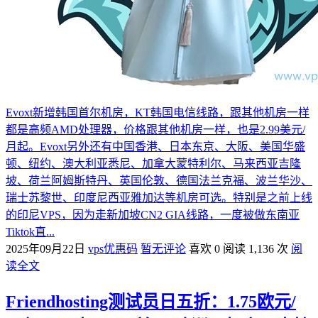
Evoxt新增韩国首尔机房，KT韩国电信线路，跟其他机房一样
都是高频AMD处理器，价格跟其他机房一样，也是2.99美元/
月起。Evoxt另外还有中国香港、日本东京、大阪、美国华盛
顿、纽约、澳大利亚悉尼、加拿大蒙特利尔、马来西亚吉隆
坡、荷兰阿姆斯特丹、英国伦敦、德国法兰克福、波兰华沙、
瑞士苏黎世、印度尼西亚雅加达等机房可选。特别是之前上线
的印尼VPS，因为走新加坡CN2 GIA线路，一度被做东南亚
Tiktok直...
2025年09月22日
vps优惠码
暂无评论
喜欢 0
阅读 1,136 次
阅
读全文
Friendhosting测试员日五折：1.75欧元/