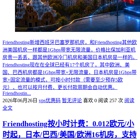
Friendhosting新增西班牙巴塞罗那机房，和Friendhosting其他欧
洲美国机房一样都是1Gbps带宽无限流量，价格比保加利亚机
房贵一丢丢，跟其他欧洲冷门机房和美国日本机房是一样的。
Friendhosting现在在全球已经有17个机房了，其中欧洲、美
国、巴西机房都是1Gbps带宽+无限流量，日本机房是1Gbps带
宽+固定流量的模式，可按小时付款（需要至少预存5欧
元），也可以按月付费，更长付款周期会自动优惠。
Friendhostin...
2026年06月26日
vps优惠码
暂无评论
喜欢 0
阅读 257 次
阅读
全文
Friendhosting按小时计费：0.012欧元/小
时起，日本/巴西/美国/欧洲16机房，支持