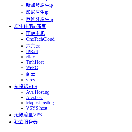
新加坡原生ip
印尼原生ip
西班牙原生ip
原生住宅ip商家
丽萨主机
OneTechCloud
六六云
IPRaft
zlidc
TmhHost
WePC
荫云
vircs
抗投诉VPS
Ava.Hosting
Alexhost
Maple-Hosting
VSYS.host
无限流量VPS
独立服务器