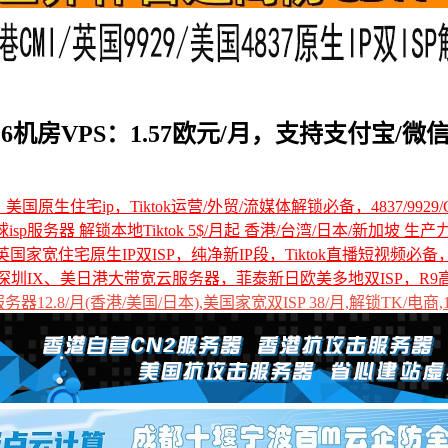
/欧洲16机房VPS：1.57欧元/月，支持支付宝/微
国原生住宅ip，Tiktok运营/外贸/流媒体解锁必备，4837/9929/C
全球isp服务器 解锁本地Tiktok 5$/月起 香港/台湾/日本/新加坡 生产
国家宽住宅原生IP双ISP，纯净新IP段，Tiktok直播短视频必
深圳IX、美日港大带宽云服务器，菲泰新日欧美多地双ISP，R9
12.8/月(香港/美国/日本),美国家宽双ISP 38/月,解锁TK/电商,1