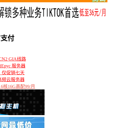
信支付
N2 GIA线路
力Epyc 服务器
备，仅促销七天
高频云服务器
6核16G高配99/月