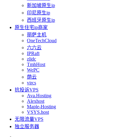
新加坡原生ip
印尼原生ip
西班牙原生ip
原生住宅ip商家
丽萨主机
OneTechCloud
六六云
IPRaft
zlidc
TmhHost
WePC
荫云
vircs
抗投诉VPS
Ava.Hosting
Alexhost
Maple-Hosting
VSYS.host
无限流量VPS
独立服务器