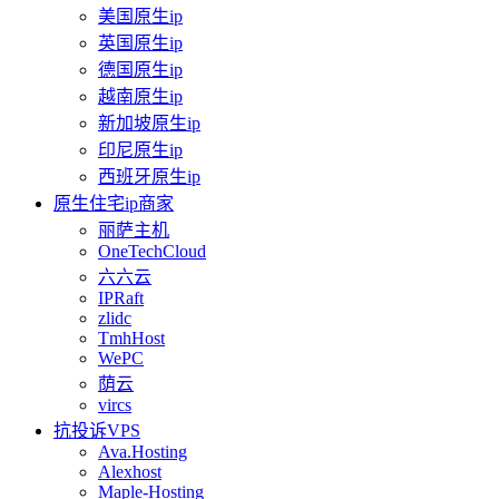
美国原生ip
英国原生ip
德国原生ip
越南原生ip
新加坡原生ip
印尼原生ip
西班牙原生ip
原生住宅ip商家
丽萨主机
OneTechCloud
六六云
IPRaft
zlidc
TmhHost
WePC
荫云
vircs
抗投诉VPS
Ava.Hosting
Alexhost
Maple-Hosting