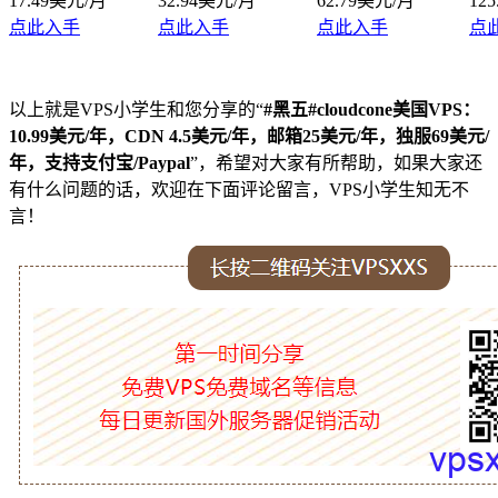
17.49美元/月
32.94美元/月
62.79美元/月
12
点此入手
点此入手
点此入手
点
以上就是VPS小学生和您分享的“
#黑五#cloudcone美国VPS：
10.99美元/年，CDN 4.5美元/年，邮箱25美元/年，独服69美元/
年，支持支付宝/Paypal
”，希望对大家有所帮助，如果大家还
有什么问题的话，欢迎在下面评论留言，VPS小学生知无不
言！