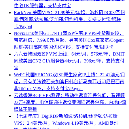
住宅TK服务器，支持支付宝
RackNerd美国VPS：21.99美元/年起，洛杉矶DC03/圣何
塞/西雅图/达拉斯/芝加哥/纽约机房，支持支付宝/银联
卡/Paypal
NovixLink美国GTT/NTT双ISP住宅IP VPS补货新IP段，
带宽翻倍，7.99加元/月起，另有美国Cox真家宽/Cogent
站群/美国高防/德国优化VPS，支持支付宝/银联卡
六六云韩国双ISP VPS上线：64元/月，576元/年，DMIT
同款美国CN2 GIA服务器44元/月，396元/年，支持支付
宝
WePC韩国SEJONG双ISP原生家宽IP上线：22.41澳元/月
起，另有英法德西美加澳日韩台新马泰菲越印尼巴西南
非TikTok VPS，支持支付宝/Paypal
云途香港BGP VPS测评：移动往返直连丢包低，看视频
23万+速度，电信联通往返绕亚洲延迟丢包高，内地IP流
媒体不解锁
【七周年庆】DigiRDP新加坡/洛杉矶/休斯顿/达拉斯
VPS：2.4美元/月，Windows 4.19美元/月，AMD处理