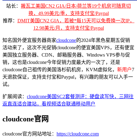
站长：
搬瓦工美国CN2 GIA/日本/荷兰等19个机房可随意切
换，49.99美元/季，支持支付宝/Paypal
推荐：
DMIT美国CN2 GIA，若被*每15天可以免费换一次IP，
12.98美元/月，支持支付宝/Paypal
知名国外便宜服务器商家
cloudcone
的2024年黑色星期五促销
活动来了，这次不光促销cloudcone的便宜美国VPS，还有便宜
美国独立服务器、CDN、邮箱服务器、Windows VPS参与促
销，这也是cloudcone今年促销力度最大的一次了，还是
cloudcone自己祖传的美国洛杉矶机房，KVM虚拟化，
新用户
7
天退款保证，支持支付宝和Paypal，有兴趣的朋友可以入手一
试。
扩展阅读：
cloudcone美国SC2套餐测评：硬盘读写快，三网往
返直连适合建站，看视频适合联通移动用户
cloudcone官网
cloudcone官方网站地址：
https://cloudcone.com