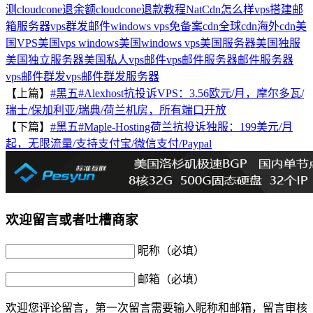
测
cloudcone退余额
cloudcone退款教程
NatCdn怎么样
vps搭建邮
箱服务器
vps群发邮件
windows vps
免备案cdn
全球cdn
海外cdn
美
国VPS
美国vps windows
美国windows vps
美国服务器
美国独服
美国独立服务器
美国私人vps
邮件vps
邮件服务器
邮件服务器
vps
邮件群发vps
邮件群发服务器
【上篇】
#黑五#Alexhost抗投诉VPS：3.56欧元/月，摩尔多瓦/
瑞士/保加利亚/瑞典/荷兰机房，所有端口开放
【下篇】
#黑五#Maple-Hosting荷兰抗投诉独服：199美元/月
起，无限流量/支持支付宝/微信支付/Paypal
欢迎留言或者吐槽商家
昵称（必填）
邮箱（必填）
欢迎您评论留言，第一次留言需要输入昵称和邮箱，留言审核