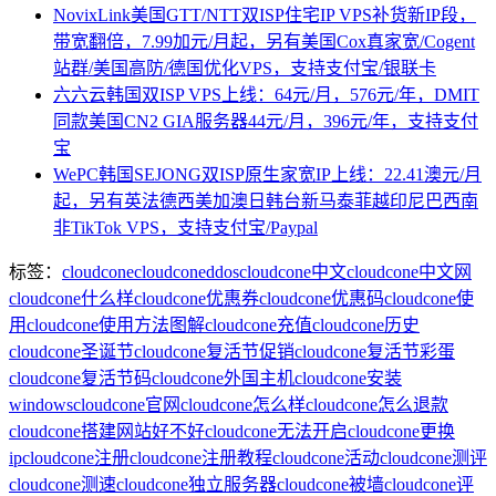
NovixLink美国GTT/NTT双ISP住宅IP VPS补货新IP段，
带宽翻倍，7.99加元/月起，另有美国Cox真家宽/Cogent
站群/美国高防/德国优化VPS，支持支付宝/银联卡
六六云韩国双ISP VPS上线：64元/月，576元/年，DMIT
同款美国CN2 GIA服务器44元/月，396元/年，支持支付
宝
WePC韩国SEJONG双ISP原生家宽IP上线：22.41澳元/月
起，另有英法德西美加澳日韩台新马泰菲越印尼巴西南
非TikTok VPS，支持支付宝/Paypal
标签：
cloudcone
cloudconeddos
cloudcone中文
cloudcone中文网
cloudcone什么样
cloudcone优惠券
cloudcone优惠码
cloudcone使
用
cloudcone使用方法图解
cloudcone充值
cloudcone历史
cloudcone圣诞节
cloudcone复活节促销
cloudcone复活节彩蛋
cloudcone复活节码
cloudcone外国主机
cloudcone安装
windows
cloudcone官网
cloudcone怎么样
cloudcone怎么退款
cloudcone搭建网站好不好
cloudcone无法开启
cloudcone更换
ip
cloudcone注册
cloudcone注册教程
cloudcone活动
cloudcone测评
cloudcone测速
cloudcone独立服务器
cloudcone被墙
cloudcone评