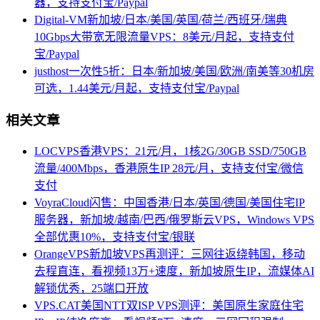
器，支持支付宝/Paypal
Digital-VM新加坡/日本/美国/英国/荷兰/西班牙/瑞典
10Gbps大带宽无限流量VPS：8美元/月起，支持支付
宝/Paypal
justhost一次性5折：日本/新加坡/美国/欧洲/南美等30机房
可选，1.44美元/月起，支持支付宝/Paypal
相关文章
LOCVPS香港VPS：21元/月，1核2G/30GB SSD/750GB
流量/400Mbps，香港原生IP 28元/月，支持支付宝/微信
支付
VoyraCloud闪售：中国香港/日本/英国/德国/美国住宅IP
服务器，新加坡/越南/巴西/俄罗斯云VPS，Windows VPS
全部优惠10%，支持支付宝/银联
OrangeVPS新加坡VPS再测评：三网往返绕韩国，移动
去程直连，看视频13万+速度，新加坡原生IP，流媒体AI
解锁优秀，25端口开放
VPS.CAT美国NTT双ISP VPS测评：美国原生家庭住宅