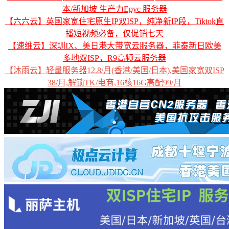
本/新加坡 生产力Epyc 服务器
【六六云】英国家宽住宅原生IP双ISP，纯净新IP段，Tiktok直
播短视频必备，仅促销七天
【速维云】深圳IX、美日港大带宽云服务器，菲泰新日欧美
多地双ISP，R9高频云服务器
【沐雨云】轻量服务器12.8/月(香港/美国/日本),美国家宽双ISP
38/月,解锁TK/电商,16核16G高配99/月