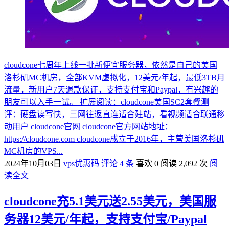
cloudcone七周年上线一批新便宜服务器，依然是自己的美国
洛杉矶MC机房，全部KVM虚拟化，12美元/年起，最低3TB月
流量，新用户7天退款保证，支持支付宝和Paypal，有兴趣的
朋友可以入手一试。 扩展阅读：cloudcone美国SC2套餐测
评：硬盘读写快，三网往返直连适合建站，看视频适合联通移
动用户 cloudcone官网 cloudcone官方网站地址：
https://cloudcone.com cloudcone成立于2016年，主营美国洛杉矶
MC机房的VPS...
2024年10月03日
vps优惠码
评论 4 条
喜欢 0
阅读 2,092 次
阅
读全文
cloudcone充5.1美元送2.55美元，美国服
务器12美元/年起，支持支付宝/Paypal