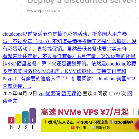
cloudcone以前复活节总是搞个彩蛋活动，挺多国人用户参
与。不过今年（2025）不知道是懒得折腾了还是什么原因，没
有彩蛋活动了，直接搞促销。虽然最低套餐也要17美元/年，
看起来比往年贵，不过最低套餐3TB月流量，这次促销的还是
纯SSD硬盘套餐，算下来还是很划算的。依然是cloudcone珍藏
多年的美国洛杉矶MC机房，KVM虚拟化，支持支付宝和
Paypal，有需要的速度入手了！ 扩展阅读：cloudcone美国SC2
套餐测评：...
2025年04月22日
vps优惠码
暂无评论
喜欢 0
阅读 1,559 次
阅
读全文