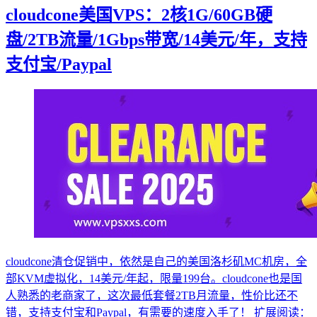
cloudcone美国VPS：2核1G/60GB硬
盘/2TB流量/1Gbps带宽/14美元/年，支持
支付宝/Paypal
cloudcone清仓促销中，依然是自己的美国洛杉矶MC机房，全
部KVM虚拟化，14美元/年起，限量199台。cloudcone也是国
人熟悉的老商家了，这次最低套餐2TB月流量，性价比还不
错，支持支付宝和Paypal，有需要的速度入手了！ 扩展阅读：