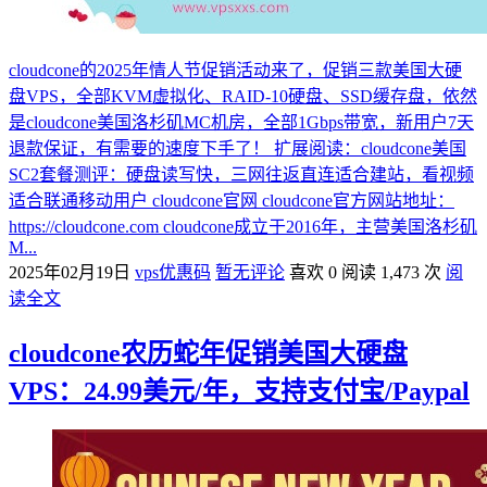
cloudcone的2025年情人节促销活动来了，促销三款美国大硬
盘VPS，全部KVM虚拟化、RAID-10硬盘、SSD缓存盘，依然
是cloudcone美国洛杉矶MC机房，全部1Gbps带宽，新用户7天
退款保证，有需要的速度下手了！ 扩展阅读：cloudcone美国
SC2套餐测评：硬盘读写快，三网往返直连适合建站，看视频
适合联通移动用户 cloudcone官网 cloudcone官方网站地址：
https://cloudcone.com cloudcone成立于2016年，主营美国洛杉矶
M...
2025年02月19日
vps优惠码
暂无评论
喜欢 0
阅读 1,473 次
阅
读全文
cloudcone农历蛇年促销美国大硬盘
VPS：24.99美元/年，支持支付宝/Paypal