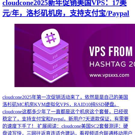
cloudcone2025新年促销美国VPS：17美
元/年，洛杉矶机房，支持支付宝/Paypal
cloudcone2025年第一次促销活动来了，依然是是自己的美国
洛杉矶MC机房KVM虚拟化VPS，RAID10纯SSD硬盘。
cloudcone这都多少年了一直都是这个机房这个套餐，已经很
稳定了，支持支付宝和Paypal，新用户7天退款保证，有需要
的速度下手了！ 扩展阅读：cloudcone美国SC2套餐测评：硬
盘读写快，三网往返直连适合建站，看视频适合联通移动用户