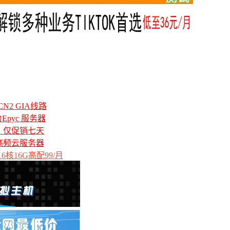
N2 GIA线路
力Epyc 服务器
备，仅促销七天
高频云服务器
6核16G高配99/月