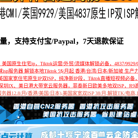
月流量，支持支付宝/Paypal，7天退款保证
国原生住宅ip，Tiktok运营/外贸/流媒体解锁必备，4837/9929/C
全球isp服务器 解锁本地Tiktok 5$/月起 香港/台湾/日本/新加坡 生产
国家宽住宅原生IP双ISP，纯净新IP段，Tiktok直播短视频必
深圳IX、美日港大带宽云服务器，菲泰新日欧美多地双ISP，R9
12.8/月(香港/美国/日本),美国家宽双ISP 38/月,解锁TK/电商,1