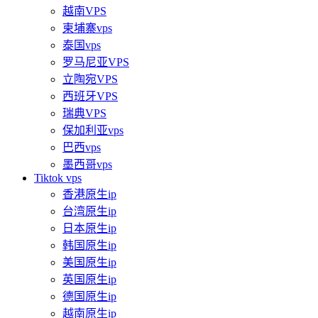
越南VPS
柬埔寨vps
泰国vps
罗马尼亚VPS
立陶宛VPS
西班牙VPS
瑞典VPS
保加利亚vps
巴西vps
墨西哥vps
Tiktok vps
香港原生ip
台湾原生ip
日本原生ip
韩国原生ip
美国原生ip
英国原生ip
德国原生ip
越南原生ip