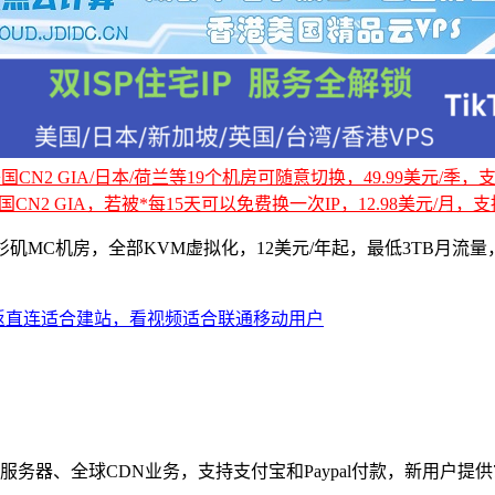
CN2 GIA/日本/荷兰等19个机房可随意切换，49.99美元/季，支持
国CN2 GIA，若被*每15天可以免费换一次IP，12.98美元/月，支持
MC机房，全部KVM虚拟化，12美元/年起，最低3TB月流量
三网往返直连适合建站，看视频适合联通移动用户
、独立服务器、全球CDN业务，支持支付宝和Paypal付款，新用户提