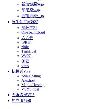
新加坡原生ip
印尼原生ip
西班牙原生ip
原生住宅ip商家
丽萨主机
OneTechCloud
六六云
IPRaft
zlidc
TmhHost
WePC
荫云
vircs
抗投诉VPS
Ava.Hosting
Alexhost
Maple-Hosting
VSYS.host
无限流量VPS
独立服务器