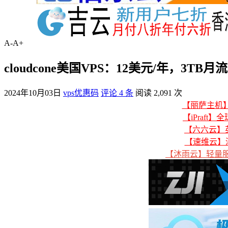
A-
A+
cloudcone美国VPS：12美元/年，3TB
2024年10月03日
vps优惠码
评论 4 条
阅读 2,091 次
【丽萨主机】美
【iPraft】
【六六云】英
【速维云】
【沐雨云】轻量服务器