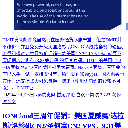
DMIT发来邮件说虽然现在国外通货膨胀严重，但是DMIT并
不涨价，并且免费升级美国洛杉矶CN2 GIA线路套餐的硬盘、
流量和带宽，并且特价促销一款美国CN2 GIA VPS。就算不
买促销款，也有28.88美元/季的便宜套餐。DMIT的美国CN2
GIA套餐也是少有的美国机房大带宽CN2 GIA套餐，有需要的
可以入手一试，支持支付宝、微信支付和Paypal，国人购买也
方便，还支持15天可免费换一次IP（使用优惠码的套餐不可
以）。 DMIT官...
2022年10月26日
vps优惠码
暂无评论
喜欢 0
阅读 2,723 次
阅
读全文
IONCloud三周年促销：美国夏威夷/达拉
斯/洛杉矶CN2/圣何塞CN2 VPS，9.31美