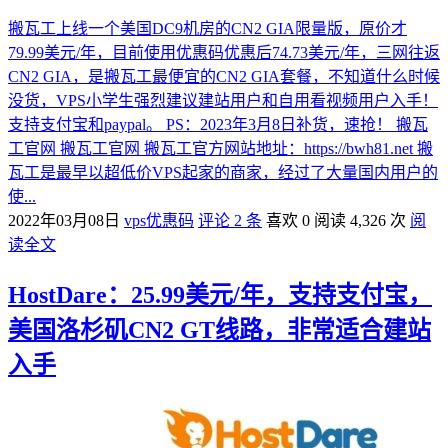
搬瓦工上线一个美国DC9机房的CN2 GIA限量版，原价才
79.99美元/年，目前使用优惠码优惠后74.73美元/年，三网往返
CN2 GIA，是搬瓦工最便宜的CN2 GIA套餐，不知道什么时候
没货，VPS小学生强烈建议建站用户和自用看视频用户入手！
支持支付宝和paypal。 PS：2023年3月8日补货，速抢！ 搬瓦
工官网 搬瓦工官网 搬瓦工官方网站地址：https://bwh81.net 搬
瓦工是最早以超低价VPS起家的商家，经过了大量国内用户的
使...
2022年03月08日
vps优惠码
评论 2 条
喜欢 0
阅读 4,326 次
阅
读全文
HostDare：25.99美元/年，支持支付宝，
美国洛杉矶CN2 GT线路，非常适合建站
入手