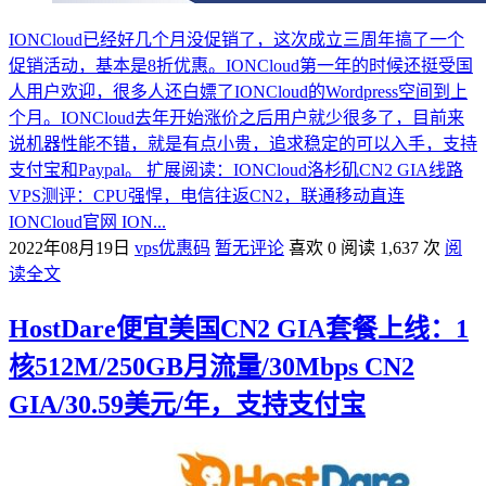
IONCloud已经好几个月没促销了，这次成立三周年搞了一个
促销活动，基本是8折优惠。IONCloud第一年的时候还挺受国
人用户欢迎，很多人还白嫖了IONCloud的Wordpress空间到上
个月。IONCloud去年开始涨价之后用户就少很多了，目前来
说机器性能不错，就是有点小贵，追求稳定的可以入手，支持
支付宝和Paypal。 扩展阅读：IONCloud洛杉矶CN2 GIA线路
VPS测评：CPU强悍，电信往返CN2，联通移动直连
IONCloud官网 ION...
2022年08月19日
vps优惠码
暂无评论
喜欢 0
阅读 1,637 次
阅
读全文
HostDare便宜美国CN2 GIA套餐上线：1
核512M/250GB月流量/30Mbps CN2
GIA/30.59美元/年，支持支付宝