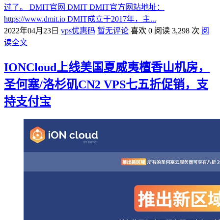
过了。 DMIT官网 DMIT DMIT官方网站地址：
https://www.dmit.io DMIT成立于2017年，主...
2022年04月23日
vps优惠码
暂无评论
喜欢 0
阅读 3,298 次
阅
读全文
IONCloud上线美国夏威夷檀香山机房，
圣何塞/洛杉矶CN2 VPS七五折促销，支
持支付宝