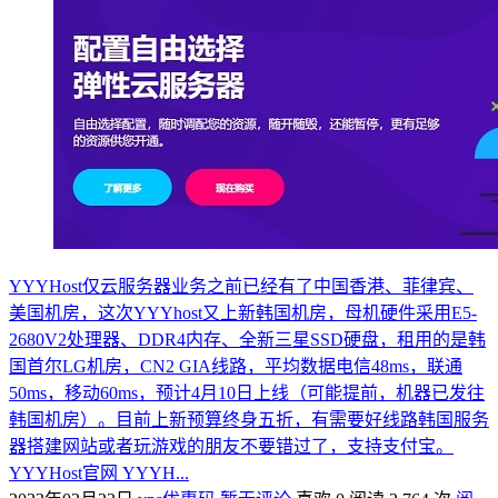
YYYHost仅云服务器业务之前已经有了中国香港、菲律宾、
美国机房，这次YYYhost又上新韩国机房，母机硬件采用E5-
2680V2处理器、DDR4内存、全新三星SSD硬盘，租用的是韩
国首尔LG机房，CN2 GIA线路，平均数据电信48ms，联通
50ms，移动60ms，预计4月10日上线（可能提前，机器已发往
韩国机房）。目前上新预算终身五折，有需要好线路韩国服务
器搭建网站或者玩游戏的朋友不要错过了，支持支付宝。
YYYHost官网 YYYH...