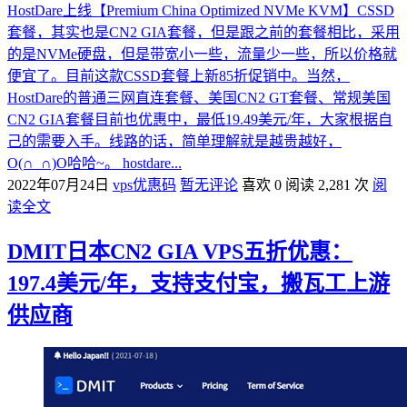
HostDare上线【Premium China Optimized NVMe KVM】CSSD
套餐，其实也是CN2 GIA套餐，但是跟之前的套餐相比，采用
的是NVMe硬盘，但是带宽小一些，流量少一些，所以价格就
便宜了。目前这款CSSD套餐上新85折促销中。当然，
HostDare的普通三网直连套餐、美国CN2 GT套餐、常规美国
CN2 GIA套餐目前也优惠中，最低19.49美元/年，大家根据自
己的需要入手。线路的话，简单理解就是越贵越好，
O(∩_∩)O哈哈~。 hostdare...
2022年07月24日
vps优惠码
暂无评论
喜欢 0
阅读 2,281 次
阅
读全文
DMIT日本CN2 GIA VPS五折优惠：
197.4美元/年，支持支付宝，搬瓦工上游
供应商