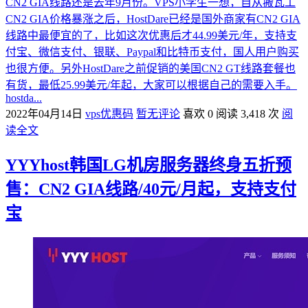
CN2 GIA线路还是去年9月份。VPS小学生一想，自从搬瓦工
CN2 GIA价格暴涨之后，HostDare已经是国外商家有CN2 GIA
线路中最便宜的了，比如这次优惠后才44.99美元/年，支持支
付宝、微信支付、银联、Paypal和比特币支付，国人用户购买
也很方便。另外HostDare之前促销的美国CN2 GT线路套餐也
有货，最低25.99美元/年起，大家可以根据自己的需要入手。
hostda...
2022年04月14日
vps优惠码
暂无评论
喜欢 0
阅读 3,418 次
阅
读全文
YYYhost韩国LG机房服务器终身五折预
售：CN2 GIA线路/40元/月起，支持支付
宝