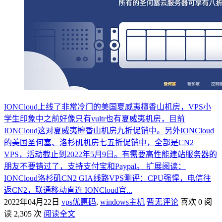
IONCloud上线了非常冷门的美国夏威夷檀香山机房，VPS小
学生印象中之前好像只有vultr也有夏威夷机房，目前
IONCloud这对夏威夷檀香山机房九折促销中。另外IONCloud
的美国圣何塞、洛杉矶机房七五折促销中，全部是CN2
VPS，活动截止到2022年5月9日。有需要高性能建站服务器的
朋友不要错过了，支持支付宝和Paypal。 扩展阅读：
IONCloud洛杉矶CN2 GIA线路VPS测评：CPU强悍，电信往
返CN2，联通移动直连 IONCloud官...
2022年04月22日
vps优惠码
,
windows主机
暂无评论
喜欢 0
阅
读 2,305 次
阅读全文