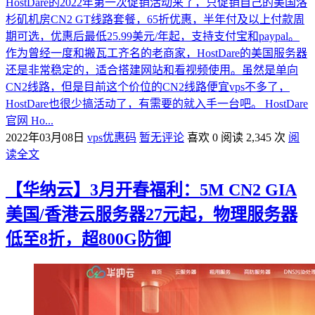
HostDare的2022年第一次促销活动来了，只促销自己的美国洛
杉矶机房CN2 GT线路套餐，65折优惠，半年付及以上付款周
期可选，优惠后最低25.99美元/年起，支持支付宝和paypal。
作为曾经一度和搬瓦工齐名的老商家，HostDare的美国服务器
还是非常稳定的，适合搭建网站和看视频使用。虽然是单向
CN2线路，但是目前这个价位的CN2线路便宜vps不多了，
HostDare也很少搞活动了，有需要的就入手一台吧。 HostDare
官网 Ho...
2022年03月08日
vps优惠码
暂无评论
喜欢 0
阅读 2,345 次
阅
读全文
【华纳云】3月开春福利：5M CN2 GIA
美国/香港云服务器27元起，物理服务器
低至8折，超800G防御