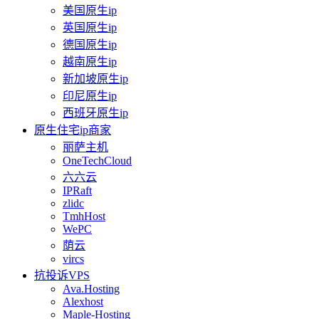
美国原生ip
英国原生ip
德国原生ip
越南原生ip
新加坡原生ip
印尼原生ip
西班牙原生ip
原生住宅ip商家
丽萨主机
OneTechCloud
六六云
IPRaft
zlidc
TmhHost
WePC
荫云
vircs
抗投诉VPS
Ava.Hosting
Alexhost
Maple-Hosting