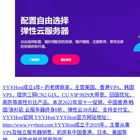
YYYHost成立4年+ 的老牌商家，主营美国、香港VPS、韩国
VPS，提供三网CN2 GIA、CU VIP 9929大带宽、回国优化、
高防等高性价比产品。本次2022年双十一促销，中国香港/韩
国/洛杉矶 云服务器终身8折，弹性云38元起，支持支付宝。
YYYHost官网 YYYHost YYYHost官方网站地址：
https://www.yyyhost.com YYYHost成立于2019年，主要从事
VPS及独立服务器销售，机房有中国香港、日本、美国等
地，，线路也是采用最受欢...