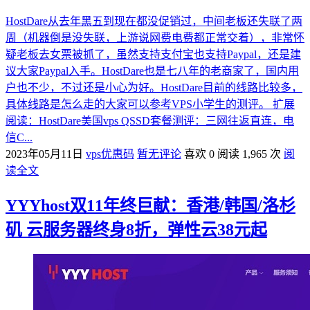
HostDare从去年黑五到现在都没促销过，中间老板还失联了两
周（机器倒是没失联，上游说网费电费都正常交着），非常怀
疑老板去女票被抓了，虽然支持支付宝也支持Paypal，还是建
议大家Paypal入手。HostDare也是七八年的老商家了，国内用
户也不少，不过还是小心为好。HostDare目前的线路比较多，
具体线路是怎么走的大家可以参考VPS小学生的测评。 扩展
阅读：HostDare美国vps QSSD套餐测评：三网往返直连，电
信C...
2023年05月11日
vps优惠码
暂无评论
喜欢 0
阅读 1,965 次
阅
读全文
YYYhost双11年终巨献：香港/韩国/洛杉
矶 云服务器终身8折，弹性云38元起