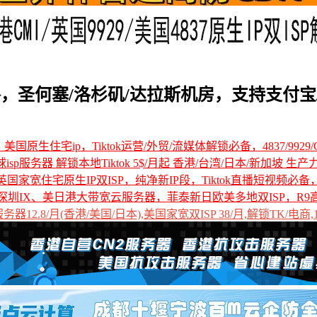
路，圣何塞/洛杉矶/达拉斯机房，支持支付宝/pa
国原生住宅ip，Tiktok运营/外贸/流媒体解锁必备，4837/9929/C
全球isp服务器 解锁本地Tiktok 5$/月起 香港/台湾/日本/新加坡 生产
国家宽住宅原生IP双ISP，纯净新IP段，Tiktok直播短视频必
深圳IX、美日港大带宽云服务器，菲泰新日欧美多地双ISP，R9
12.8/月(香港/美国/日本),美国家宽双ISP 38/月,解锁TK/电商,1