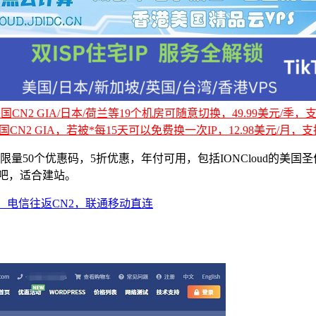
CN2 GIA/日本/荷兰等19个机房可随意切换，49.99美元/季，支持
国CN2 GIA，若被*每15天可以免费换一次IP，12.98美元/月，支持
节限量50个优惠码，5折优惠，年付可用，包括IONCloud的美
手吧，适合建站。
U强悍，电信往返CN2，联通移动直连