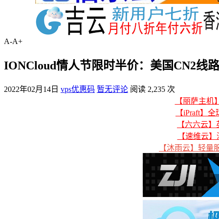
A-
A+
IONCloud情人节限时半价：美国CN2线
2022年02月14日
vps优惠码
暂无评论
阅读 2,235 次
【丽萨主机】美
【iPraft】
【六六云】英
【速维云】
【沐雨云】轻量服务器