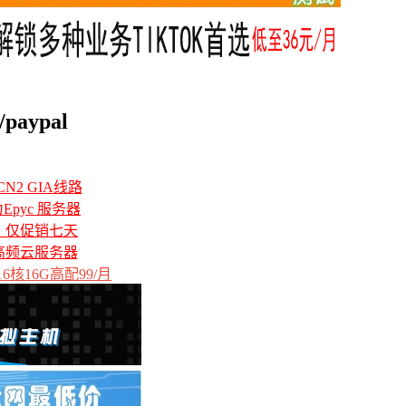
ypal
N2 GIA线路
力Epyc 服务器
备，仅促销七天
高频云服务器
6核16G高配99/月