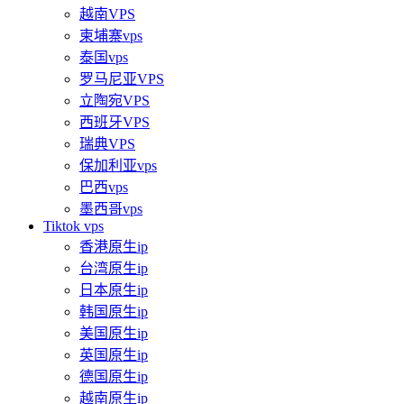
越南VPS
柬埔寨vps
泰国vps
罗马尼亚VPS
立陶宛VPS
西班牙VPS
瑞典VPS
保加利亚vps
巴西vps
墨西哥vps
Tiktok vps
香港原生ip
台湾原生ip
日本原生ip
韩国原生ip
美国原生ip
英国原生ip
德国原生ip
越南原生ip