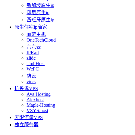
新加坡原生ip
印尼原生ip
西班牙原生ip
原生住宅ip商家
丽萨主机
OneTechCloud
六六云
IPRaft
zlidc
TmhHost
WePC
荫云
vircs
抗投诉VPS
Ava.Hosting
Alexhost
Maple-Hosting
VSYS.host
无限流量VPS
独立服务器