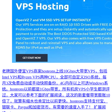
老牌国外便宜VPS商家hosteons上线10Gbps大带宽VPS，包括
Intel VPS和Ryzen VPS两种CPU，全部可自定义ISO系统，每
月3次免费自动或手动快照备份，4G内存以上可选Windows系
统。hosteons以前都是1Gbps带宽，所有机房VPS小学生都测评
过，大家可以参考下面的扩展阅读，这次的新套餐带宽膨胀10
倍了，就算有缩水也肯定比以前更快。hosteons支持支付宝、
银联卡、Paypal和加密货币，有需要的速度入手了！ 扩展阅