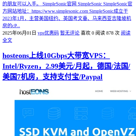
的朋友可以入手。 SimpleSonic官网 SimpleSonic SimpleSonic官
方网站地址：https://www.simplesonic.com SimpleSonic成立于
2023年1月，主营美国纽约、英国考文垂、马来西亚吉隆坡机
房的cP...
2025年06月01日
vps优惠码
暂无评论
喜欢 0
阅读 878 次
阅读
全文
hosteons上线10Gbps大带宽VPS：
Intel/Ryzen，2.99美元/月起，德国/法国/
美国7机房，支持支付宝/Paypal