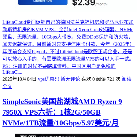
LifeinCloud专门促销自己的德国法兰克福机房和罗马尼亚布加
勒斯特机房的KVM VPS，全部Intel Xeon Gold处理器、NVMe
硬盘、无限流量、10Gbps大带宽，免费DDoS保护和防火墙，
30天退款保证。目前暂时只支持信用卡付款，今年（2025年）
年底前会支持Paypal，不过LifeinCloud是欧盟正规企业，还是
可以放心入手的，有需要欧洲无限流量VPS的可以入手一试。
PS：注册的时候不要瞎填资料，中国区用户是免税的
LifeinCl...
2025年10月04日
vps优惠码
暂无评论
喜欢 0
阅读 721 次
阅读
全文
SimpleSonic美国盐湖城AMD Ryzen 9
7950X VPS六折：1核2G/50GB
NVMe/1TB流量/10Gbps/5.97美元/月