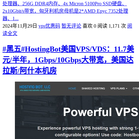
处理器、256G DDR4内存、4x Micron 5100Pro SSD硬盘、
2x10Gbit/s带宽，匈牙利机房母机是2*AMD Epyc 7352处理
器、1...
2024年11月29日
vps优惠码
暂无评论
喜欢 0
阅读 1,171 次
阅
读全文
#黑五#HostingBot美国VPS/VDS：11.7美
元/半年，1Gbps/10Gbps大带宽，美国达
拉斯/阿什本机房