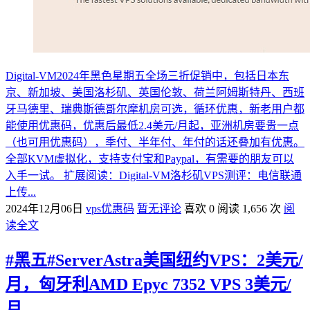
Digital-VM2024年黑色星期五全场三折促销中，包括日本东
京、新加坡、美国洛杉矶、英国伦敦、荷兰阿姆斯特丹、西班
牙马德里、瑞典斯德哥尔摩机房可选，循环优惠，新老用户都
能使用优惠码，优惠后最低2.4美元/月起，亚洲机房要贵一点
（也可用优惠码），季付、半年付、年付的话还叠加有优惠。
全部KVM虚拟化，支持支付宝和Paypal，有需要的朋友可以
入手一试。 扩展阅读：Digital-VM洛杉矶VPS测评：电信联通
上传...
2024年12月06日
vps优惠码
暂无评论
喜欢 0
阅读 1,656 次
阅
读全文
#黑五#ServerAstra美国纽约VPS：2美元/
月，匈牙利AMD Epyc 7352 VPS 3美元/
月