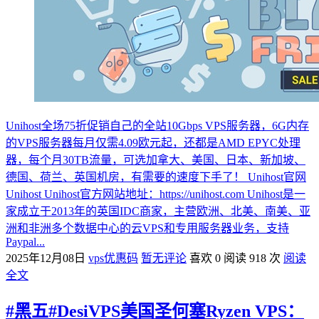
Unihost全场75折促销自己的全站10Gbps VPS服务器，6G内存
的VPS服务器每月仅需4.09欧元起，还都是AMD EPYC处理
器，每个月30TB流量，可选加拿大、美国、日本、新加坡、
德国、荷兰、英国机房，有需要的速度下手了！ Unihost官网
Unihost Unihost官方网站地址：https://unihost.com Unihost是一
家成立于2013年的英国IDC商家，主营欧洲、北美、南美、亚
洲和非洲多个数据中心的云VPS和专用服务器业务，支持
Paypal...
2025年12月08日
vps优惠码
暂无评论
喜欢 0
阅读 918 次
阅读
全文
#黑五#DesiVPS美国圣何塞Ryzen VPS：