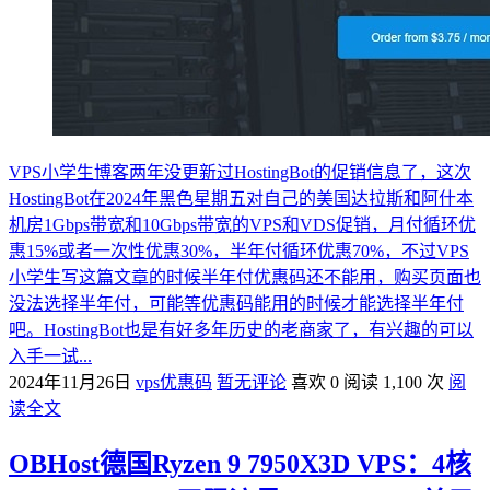
VPS小学生博客两年没更新过HostingBot的促销信息了，这次
HostingBot在2024年黑色星期五对自己的美国达拉斯和阿什本
机房1Gbps带宽和10Gbps带宽的VPS和VDS促销，月付循环优
惠15%或者一次性优惠30%，半年付循环优惠70%，不过VPS
小学生写这篇文章的时候半年付优惠码还不能用，购买页面也
没法选择半年付，可能等优惠码能用的时候才能选择半年付
吧。HostingBot也是有好多年历史的老商家了，有兴趣的可以
入手一试...
2024年11月26日
vps优惠码
暂无评论
喜欢 0
阅读 1,100 次
阅
读全文
OBHost德国Ryzen 9 7950X3D VPS：4核