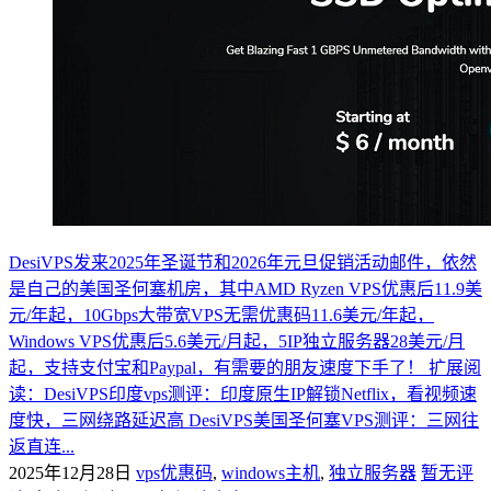
DesiVPS发来2025年圣诞节和2026年元旦促销活动邮件，依然
是自己的美国圣何塞机房，其中AMD Ryzen VPS优惠后11.9美
元/年起，10Gbps大带宽VPS无需优惠码11.6美元/年起，
Windows VPS优惠后5.6美元/月起，5IP独立服务器28美元/月
起，支持支付宝和Paypal，有需要的朋友速度下手了！ 扩展阅
读：DesiVPS印度vps测评：印度原生IP解锁Netflix，看视频速
度快，三网绕路延迟高 DesiVPS美国圣何塞VPS测评：三网往
返直连...
2025年12月28日
vps优惠码
,
windows主机
,
独立服务器
暂无评