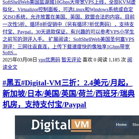
SoftShellWeb美国盐湖城10Gbps大带宽VPS上线，全部KVM虚
拟化，Virtualizor控制面板，可选Linux和Windows系统或自定
义ISO系统，允许放置在美国、英国、欧盟合法的内容。目前
一次性5折、循环8折促销中（另有循环7折优惠码），支持支
付宝、Paypal，30天退款保证，有兴趣的可以参考VPS小学生
之前写的测评入手。 扩展阅读：SoftShellWeb美国圣何塞VPS
测评：三网往返直连，上传下载速度快的像独享1Gbps带宽
SoftS...
2025年03月08日
vps优惠码
暂无评论
喜欢 0
阅读 1,185 次
阅
读全文
#黑五#Digital-VM三折：2.4美元/月起，
新加坡/日本/美国/英国/荷兰/西班牙/瑞典
机房，支持支付宝/Paypal