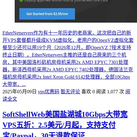
EtherNetservers作为有十一年历史的老商家，这次把自己的新
开VPS套餐都升级成KVM虚拟化，老用户的OpenVZ虚拟化套
餐至少还可以用19个月（​​2026年12月，即OpenVZ 7技术支持
终止日期）。EtherNetservers主推的还是自己原来的三个机
房，其中美国洛杉矶机房母机采用2x AMD EPYC 7301处理
器，新泽西母机采用2x AMD EPYC 7402处理器，德国法兰克
福机房母机采用2x Intel Xeon Gold 6142处理器，全部10Gbps
大带宽，...
2025年05月09日
vps优惠码
暂无评论
喜欢 0
阅读 1,077 次
阅
读全文
SoftShellWeb美国盐湖城10Gbps大带宽
VPS五折：2.5美元/月起，支持支付
宝/Paypal，30天退款保证