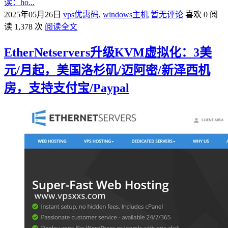
读：ho...
2025年05月26日
vps优惠码
,
windows主机
暂无评论
喜欢 0
阅
读 1,378 次
阅读全文
EtherNetservers升级KVM虚拟化：3美
元/月起，美国洛杉矶/迈阿密/新泽西机
房，支持支付宝/Paypal