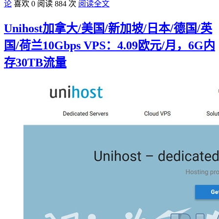
论
喜欢 0
阅读 884 次
阅读全文
Unihost加拿大/美国/新加坡/日本/德国/英
国/荷兰10Gbps VPS：4.09欧元/月，6G内
存30TB流量