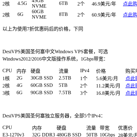
45GB
4.5G
6TB
2核
2个
46.9美元/年
点此
NVME
60GB
6G
8TB
2核
2个
60.9美元/年
点此
NVME
以上为使用7折优惠码后的价格，下同
DesiVPS美国圣何塞中文Windows VPS套餐，可选
Windows2012/2016中文版操作系统，1Gbps带宽：
CPU
IPv4
内存
硬盘
流量
价格
购买
2G
30GB SSD
2.5TB
1核
1个
5.6美元/月
点此
4G
60GB SSD
5TB
2核
2个
11.2美元/月
点此
6G
90GB SSD
7.5TB
3核
3个
16.8美元/月
点此
DesiVPS美国圣何塞独立服务器，全部5个IPv4：
CPU
内存
硬盘
流量
带宽
优惠价
E3-1270v3
32G DDR3
480GB SSD
50TB
10Gbps
28美元/