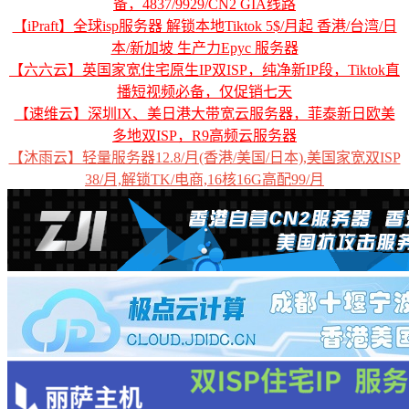
备，4837/9929/CN2 GIA线路
【iPraft】全球isp服务器 解锁本地Tiktok 5$/月起 香港/台湾/日
本/新加坡 生产力Epyc 服务器
【六六云】英国家宽住宅原生IP双ISP，纯净新IP段，Tiktok直
播短视频必备，仅促销七天
【速维云】深圳IX、美日港大带宽云服务器，菲泰新日欧美
多地双ISP，R9高频云服务器
【沐雨云】轻量服务器12.8/月(香港/美国/日本),美国家宽双ISP
38/月,解锁TK/电商,16核16G高配99/月