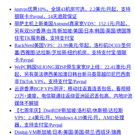
justvps优惠10%，全球43机房可选，2.2美元/月起，支持
银联卡/Paypal，14天退款保证
丽萨主机上新美国Astound真家宽VDS：152.1元/月起，
另有双ISP香港/台湾/新加坡/美国/日本/韩国/英国/德国等
住宅TK服务器，支持支付宝
RackNerd美国VPS：21.99美元/年起，洛杉矶DC03/圣何
塞/西雅图/达拉斯/芝加哥/纽约机房，支持支付宝/银联
卡/Paypal
WePC韩国SEJONG双ISP原生家宽IP上线：22.41澳元/月
起，另有英法德西美加澳日韩台新马泰菲越印尼巴西南
非TikTok VPS，支持支付宝/Paypal
云途香港BGP VPS测评：移动往返直连丢包低，看视频
23万+速度，电信联通往返绕亚洲延迟丢包高，内地IP流
媒体不解锁
【七周年庆】DigiRDP新加坡/洛杉矶/休斯顿/达拉斯
VPS：2.4美元/月，Windows 4.19美元/月，AMD处理
器，支持支付宝/Paypal
Digital-VM新加坡/日本/美国/英国/荷兰/西班牙/瑞典