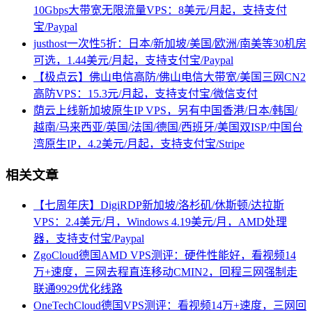
10Gbps大带宽无限流量VPS：8美元/月起，支持支付
宝/Paypal
justhost一次性5折：日本/新加坡/美国/欧洲/南美等30机房
可选，1.44美元/月起，支持支付宝/Paypal
【极点云】佛山电信高防/佛山电信大带宽/美国三网CN2
高防VPS：15.3元/月起，支持支付宝/微信支付
荫云上线新加坡原生IP VPS，另有中国香港/日本/韩国/
越南/马来西亚/英国/法国/德国/西班牙/美国双ISP/中国台
湾原生IP，4.2美元/月起，支持支付宝/Stripe
相关文章
【七周年庆】DigiRDP新加坡/洛杉矶/休斯顿/达拉斯
VPS：2.4美元/月，Windows 4.19美元/月，AMD处理
器，支持支付宝/Paypal
ZgoCloud德国AMD VPS测评：硬件性能好，看视频14
万+速度，三网去程直连移动CMIN2，回程三网强制走
联通9929优化线路
OneTechCloud德国VPS测评：看视频14万+速度，三网回