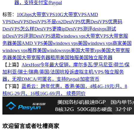
器，支持支付宝/Paypal
标签：
10Gbps大带宽VPS
10G大带宽VPS
AMD
VPS
DesiVPS
DesiVPS不是cn2
DesiVPS优惠
DesiVPS优惠码
DesiVPS怎么样
DesiVPS更换ip
DesiVPS测评
desivps测试
ip
DesiVPS评测
DesiVPS退款
windows vps
大带宽VPS
大带宽服
务器
美国AMD VPS
美国windows vps
美国windows vps商家
美国
windows vps推荐
美国windowsvps
美国大带宽vps
美国大带宽服
务器
美国大带宽服务器租用
美国独服
美国独立服务器
【上篇】
AlexHost今年最大促销，摩尔多瓦/罗马尼亚/荷兰/保
加利亚/瑞士/瑞典/英国/法国抗投诉虚拟主机/VPS/独立服务
器，无视DMCA/可匿名，支持Paypal/加密货币
【下篇】
蓝希云：跨年优惠，香港/美国，4核4G-19元/月、8
核8G-29/月、16核16G-69/月， 续费同价
欢迎留言或者吐槽商家