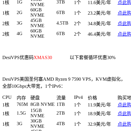
1G
3TB
1核
1个
11.6美元/年
点此
NVME
60GB
2G
6TB
1核
1个
23.2美元/年
点此
NVME
45GB
3G
4.5TB
2核
2个
34.8美元/年
点此
NVME
60GB
4G
6TB
2核
2个
46.4美元/年
点此
NVME
DesiVPS优惠码
XMAS30
以下套餐循环优惠30%
DesiVPS美国圣何塞AMD Ryzen 9 7590 VPS，KVM虚拟化，
全部10Gbps大带宽，1个IPv6：
CPU
IPv4
内存
硬盘
流量
价格
购买
765M
8GB NVME
1TB
1核
1个
11.9美元/年
点此
15GB
1.5G
2TB
1核
1个
18.9美元/年
点此
NVME
30GB
3G
4TB
1核
1个
32.9美元/年
点此
NVME