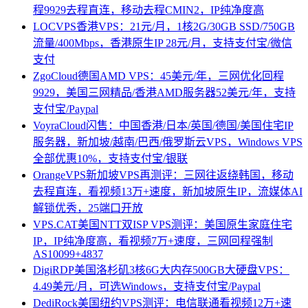
程9929去程直连，移动去程CMIN2，IP纯净度高
LOCVPS香港VPS：21元/月，1核2G/30GB SSD/750GB
流量/400Mbps，香港原生IP 28元/月，支持支付宝/微信
支付
ZgoCloud德国AMD VPS：45美元/年，三网优化回程
9929，美国三网精品/香港AMD服务器52美元/年，支持
支付宝/Paypal
VoyraCloud闪售：中国香港/日本/英国/德国/美国住宅IP
服务器，新加坡/越南/巴西/俄罗斯云VPS，Windows VPS
全部优惠10%，支持支付宝/银联
OrangeVPS新加坡VPS再测评：三网往返绕韩国，移动
去程直连，看视频13万+速度，新加坡原生IP，流媒体AI
解锁优秀，25端口开放
VPS.CAT美国NTT双ISP VPS测评：美国原生家庭住宅
IP，IP纯净度高，看视频7万+速度，三网回程强制
AS10099+4837
DigiRDP美国洛杉矶3核6G大内存500GB大硬盘VPS：
4.49美元/月，可选Windows，支持支付宝/Paypal
DediRock美国纽约VPS测评：电信联通看视频12万+速