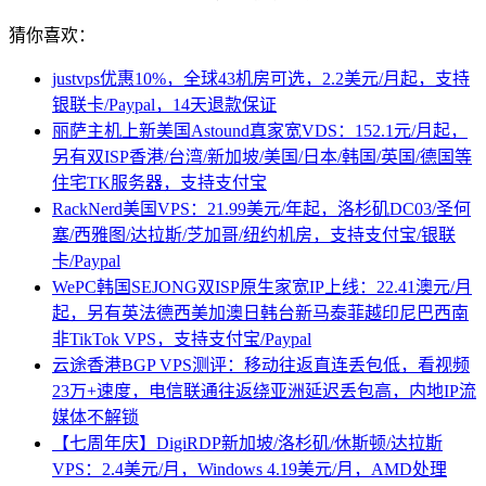
猜你喜欢：
justvps优惠10%，全球43机房可选，2.2美元/月起，支持
银联卡/Paypal，14天退款保证
丽萨主机上新美国Astound真家宽VDS：152.1元/月起，
另有双ISP香港/台湾/新加坡/美国/日本/韩国/英国/德国等
住宅TK服务器，支持支付宝
RackNerd美国VPS：21.99美元/年起，洛杉矶DC03/圣何
塞/西雅图/达拉斯/芝加哥/纽约机房，支持支付宝/银联
卡/Paypal
WePC韩国SEJONG双ISP原生家宽IP上线：22.41澳元/月
起，另有英法德西美加澳日韩台新马泰菲越印尼巴西南
非TikTok VPS，支持支付宝/Paypal
云途香港BGP VPS测评：移动往返直连丢包低，看视频
23万+速度，电信联通往返绕亚洲延迟丢包高，内地IP流
媒体不解锁
【七周年庆】DigiRDP新加坡/洛杉矶/休斯顿/达拉斯
VPS：2.4美元/月，Windows 4.19美元/月，AMD处理