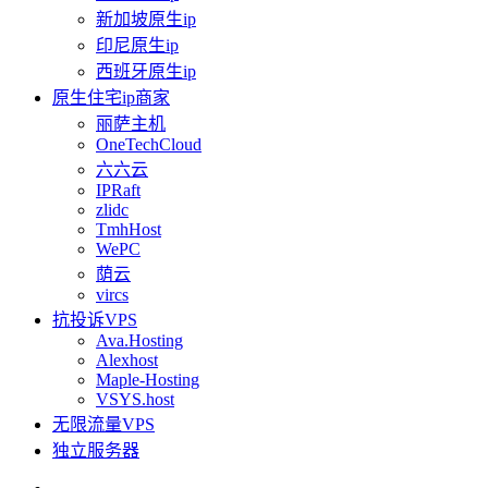
新加坡原生ip
印尼原生ip
西班牙原生ip
原生住宅ip商家
丽萨主机
OneTechCloud
六六云
IPRaft
zlidc
TmhHost
WePC
荫云
vircs
抗投诉VPS
Ava.Hosting
Alexhost
Maple-Hosting
VSYS.host
无限流量VPS
独立服务器