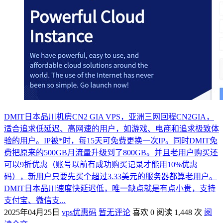
DMIT日本品川机房CN2 GIA VPS，亚洲三网回程CN2GIA，
适合追求低延迟、高网速的用户，如游戏、电商和追求极致体
验的用户。IP被*时，每15天可免费更换一次IP。同时DMIT免
费把原来的500GB月流量升级到了800GB。并且老用户购买还
可以9折优惠（账号以前有成功购买记录才能用10%优惠
码），新用户只要先买个超过3.33美元的服务器都算老用户。
DMIT日本品川速度快延迟低，唯一缺点就是有点小贵，支持
支付宝、微信支...
2025年04月25日
vps优惠码
暂无评论
喜欢 0
阅读 1,448 次
阅