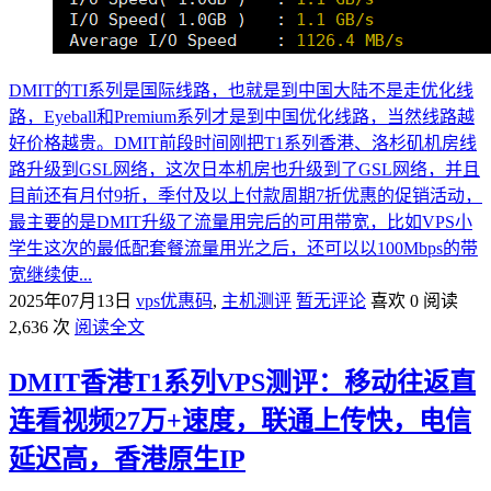
DMIT的TI系列是国际线路，也就是到中国大陆不是走优化线
路，Eyeball和Premium系列才是到中国优化线路，当然线路越
好价格越贵。DMIT前段时间刚把T1系列香港、洛杉矶机房线
路升级到GSL网络，这次日本机房也升级到了GSL网络，并且
目前还有月付9折，季付及以上付款周期7折优惠的促销活动，
最主要的是DMIT升级了流量用完后的可用带宽，比如VPS小
学生这次的最低配套餐流量用光之后，还可以以100Mbps的带
宽继续使...
2025年07月13日
vps优惠码
,
主机测评
暂无评论
喜欢 0
阅读
2,636 次
阅读全文
DMIT香港T1系列VPS测评：移动往返直
连看视频27万+速度，联通上传快，电信
延迟高，香港原生IP