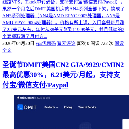
线路VPS，Tiktok中转必备，支持支付宝/微信支付/Paypal），
果然一个月之后DMIT美国机房的AN4系列全部下架，换成了
AN5系列处理器（AN4是AMD EPYC 9005处理器，AN5是
AMD EPYC 9004处理器）。价格有所上调，入门套餐每月涨
了2.7美元左右，年付从88美元张到119.99美元，并且低端的2
个套餐取消了月付方...
2026年04月20日
vps优惠码
暂无评论
喜欢 0
阅读 722 次
阅读
全文
圣诞节DMIT美国CN2 GIA/9929/CMIN2
最高优惠30%，6.21美元/月起，支持支
付宝/微信支付/Paypal