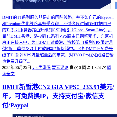
DMIT的T1系列服务器是走的国际线路，并不如自己的Eyeball
和Premium优化线路套餐受欢迎。不过这段时间DMIT把自己
的T1系列服务器路由升级到GSL网络（Global Smart Line）。
目前DMIT香港、洛杉矶T1系列VPS路由已调整完毕，东京机
房正在接入中，为此DMIT对香港、洛杉矶T1系列VPS限时月
付9折、季付及以上付款周期7折促销中。另外DMIT还免费升
级了T1系列VPS流量超量后的带宽，对TYO Pro优化线路套餐
也免费升级了...
2025年06月25日
vps优惠码
暂无评论
喜欢 0
阅读 1,324 次
阅
读全文
DMIT新香港CN2 GIA VPS：233.91美元/
年，可免费换IP，支持支付宝/微信支
付/Paypal