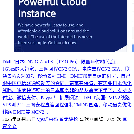
DMIT日本CN2 GIA VPS（TYO Pro）限量年付8折促销，
1Gbps的大带宽，三网回程CN2 GIA，电信去程CN2 GIA、联
通去程AS4837、移动去程CMI。DMIT都是自建的机房，自己
跟中国电信联通移动签的合同，带宽有保障，有需要日本优化
线路、速度快还稳定的日本服务器的朋友速度下手了，支持支
付宝、微信支付、Paypal！ 扩展阅读：DMIT美国CMIN2线路
VPS测评：三网去程直连回程强制CMIN2直连，移动最贵优化
线路 DMIT美国CN2...
2025年06月25日
vps优惠码
暂无评论
喜欢 0
阅读 1,025 次
阅
读全文