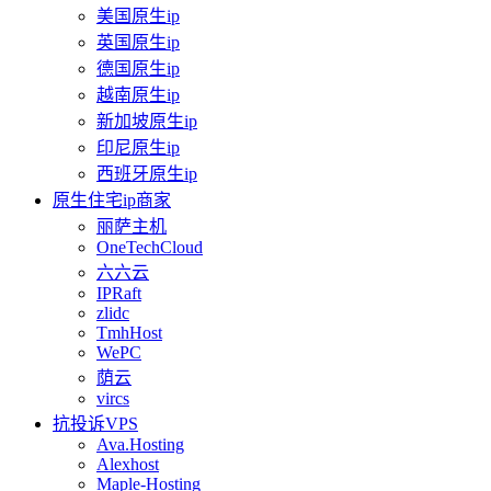
美国原生ip
英国原生ip
德国原生ip
越南原生ip
新加坡原生ip
印尼原生ip
西班牙原生ip
原生住宅ip商家
丽萨主机
OneTechCloud
六六云
IPRaft
zlidc
TmhHost
WePC
荫云
vircs
抗投诉VPS
Ava.Hosting
Alexhost
Maple-Hosting