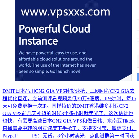
DMIT日本品川CN2 GIA VPS补货速抢，三网回程CN2 GIA去
程优化直连，之前测评看视频最低39万+速度，IP被*时，每15
天可免费更换一次IP。同样特价的DMIT香港维多利亚CN2
GIA VPS前几天补货的时候3个多小时就卖光了，这次估计也
也快，有需要高速日本CN2 GIA VPS和做日韩、东南亚Tiktok
直播需要中转的朋友速度下手抢了，支持支付宝、微信支付、
Paypal！！！ PS：无货，8个小时卖光，点此进群第一时间获