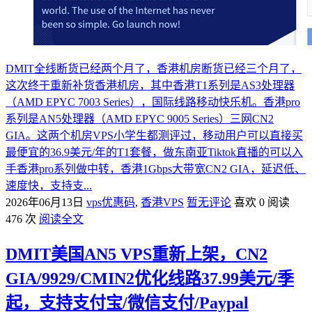
DMIT全线断货已经两个月了，香港机房断货已经三个月了，
这次终于重新补货香港机房，其中香港T1系列是AS3处理器
（AMD EPYC 7003 Series），国际线路移动快乐机。香港pro
系列是AN5处理器（AMD EPYC 9005 Series）三网CN2
GIA。这两个机房VPS小学生都测评过，移动用户可以直接买
最便宜的36.9美元/年的T1套餐，做东南亚Tiktok直播的可以入
手香港pro系列做中转，香港1Gbps大带宽CN2 GIA，延迟低、
速度快，支持支...
2026年06月13日
vps优惠码
,
香港VPS
暂无评论
喜欢 0
阅读
476 次
阅读全文
DMIT美国AN5 VPS重新上架，CN2
GIA/9929/CMIN2优化线路37.99美元/季
起，支持支付宝/微信支付/Paypal