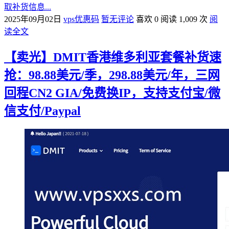
取补货信息...
2025年09月02日
vps优惠码
暂无评论
喜欢 0
阅读 1,009 次
阅
读全文
【卖光】DMIT香港维多利亚套餐补货速
抢：98.88美元/季，298.88美元/年，三网
回程CN2 GIA/免费换IP，支持支付宝/微
信支付/Paypal