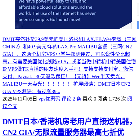
DMIT突然补货39.9美元的美国洛杉矶LAX.EB.Wee套餐（三网
CMIN2）和49.9美元/年的LAX.Pro.MALIBU套餐（三网CN2
GIA），这两个机房VPS小学生都测评过，可以说性价比超
高，有需要美国优化线路VPS，或者当做中转机中转美国住宅
IP VPS做TK直播的朋友速度入手吧！支持支持支付宝、微信
支付、Paypal，30天退款保证！ 【无货】Wee半天卖光，
MALIBU一天卖光！！！！！！ 扩展阅读：DMIT日本CN2
GIA VPS测评：看视频39...
2025年11月05日
vps优惠码
评论 2 条
喜欢 0
阅读 1,726 次
阅
读全文
DMIT日本/香港机房老用户直接送机器，
CN2 GIA/无限流量服务器最高七折优