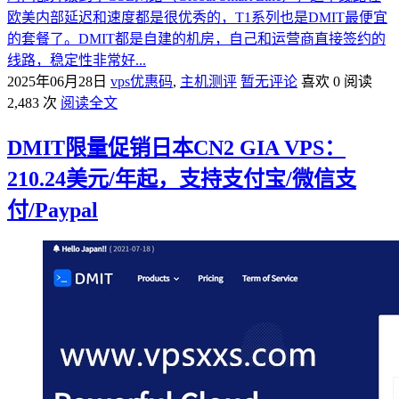
欧美内部延迟和速度都是很优秀的，T1系列也是DMIT最便宜
的套餐了。DMIT都是自建的机房，自己和运营商直接签约的
线路，稳定性非常好...
2025年06月28日
vps优惠码
,
主机测评
暂无评论
喜欢 0
阅读
2,483 次
阅读全文
DMIT限量促销日本CN2 GIA VPS：
210.24美元/年起，支持支付宝/微信支
付/Paypal