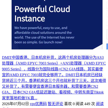
DMIT中国香港、日本机房补货，这两个机房处理器分为AS3
处理器（AMD EPYC 7003 Series）+AN5处理器（AMD EPYC
9005 Series），线路分为国际线路+CN2 GIA线路，其实最便
宜的AMD EPYC 7003就完全够用了。DMIT日本机房已经缺
货将近三个月，香港机房这三个月也就补货了三天，这次难得
又补货了，有需要便宜香港日本服务器，和需要香港CN2
GIA、日本CN2 GIA低延迟建站、看视频、中转东南亚Tiktok
家宽落地机做TK直...
2026年07月02日
vps优惠码
暂无评论
喜欢 0
阅读 449 次
阅读