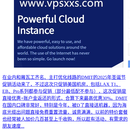
在业内和搬瓦工齐名、主打优化线路的DMIT的2025年圣诞节
促销活动来了，不过这次只促销美国机房，包括LAX T1、
EB、Pro系列都参与促销（部分最低配不参与），这次促销是
直接优惠+账户金返还的形式，合算下来最高优惠30%。DMIT
在国内口碑非常好，特别是今年，被D了直接送机器，因为海
底光缆出问题直接免费重置流量，诚意满满，以前的特价套餐
也经常被人加价几百甚至上千收购，所以趁有活动，有需求的
朋友速度...