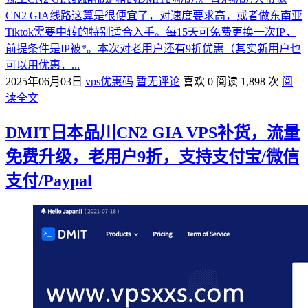
CN2 GIA线路这算是很便宜了，对速度要求高，或者做东南亚
Tiktok需要中转的特别适合入手。每15天可免费更换一次IP，
前提条件是IP被*。本次对老用户还有9折优惠（其实新用户也
可以用优惠，...
2025年06月03日
vps优惠码
暂无评论
喜欢 0
阅读 1,898 次
阅
读全文
DMIT日本品川CN2 GIA VPS补货，流量
免费升级，老用户9折，支持支付宝/微信
支付/Paypal