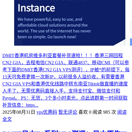
DMIT香港机房维多利亚套餐补货速抢！！！香港三网回程
CN2 GIA，去程电信CN2 GIA、联通4837、移动CMI（可以参
考下面的DMIT香港CN2 GIA VPS测评），IP被*的前提下，每
15天可免费更换一次新IP，以前很多人溢价收，有需要香港
CN2 GIA VPS和香港优化线路中转东南亚Tiktok做直播的速度
入手了，无需优惠码直接入手，支持支付宝、微信支付和
Paypal。 PS：无货，3个多小时卖光，点此进群第一时间获取
补货信息：https...
2025年08月31日
vps优惠码
暂无评论
喜欢 0
阅读 985 次
阅读
全文