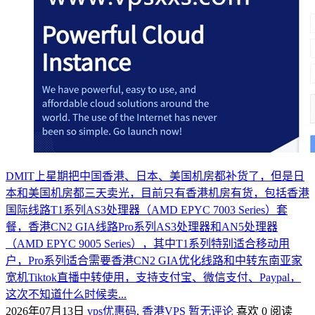
DMIT上星期把中国香港、日本、美国机房都补货了，但是日
本和美国机房都三天卖光，目前只有香港机房有货，包括香港
国际线路T1系列AS3处理器（AMD EPYC 7003 Series）套
餐，香港CN2 GIA线路Pro系列AS3处理器和AN5处理器
（AMD EPYC 9005 Series），其中T1系列特别适合移动用
户，Pro系列适合需要香港CN2 GIA优化线路和中转东南亚家
宽机Tiktok直播中转使用，支持支付宝、微信支付、Paypal，
这次不知道什么时候卖...
2026年07月13日
vps优惠码
,
香港VPS
暂无评论
喜欢 0
阅读