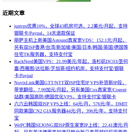
近期文章
justvps优惠10%，全球43机房可选，2.2美元/月起，支持
银联卡/Paypal，14天退款保证
丽萨主机上新美国Astound真家宽VDS：152.1元/月起，
另有双ISP香港/台湾/新加坡/美国/日本/韩国/英国/德国等
住宅TK服务器，支持支付宝
RackNerd美国VPS：21.99美元/年起，洛杉矶DC03/圣何
塞/西雅图/达拉斯/芝加哥/纽约机房，支持支付宝/银联
卡/Paypal
NovixLink美国GTT/NTT双ISP住宅IP VPS补货新IP段，
带宽翻倍，7.99加元/月起，另有美国Cox真家宽/Cogent
站群/美国高防/德国优化VPS，支持支付宝/银联卡
六六云韩国双ISP VPS上线：64元/月，576元/年，DMIT
同款美国CN2 GIA服务器44元/月，396元/年，支持支付
宝
WePC韩国SEJONG双ISP原生家宽IP上线：22.41澳元/月