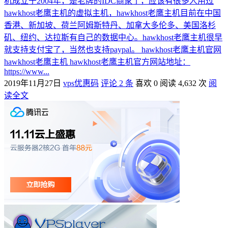
机成立于2004年，是老牌的IDC商家了，应该有很多人用过
hawkhost老鹰主机的虚拟主机，hawkhost老鹰主机目前在中国
香港、新加坡、荷兰阿姆斯特丹、加拿大多伦多、美国洛杉
矶、纽约、达拉斯有自己的数据中心。hawkhost老鹰主机很早
就支持支付宝了，当然也支持paypal。 hawkhost老鹰主机官网
hawkhost老鹰主机 hawkhost老鹰主机官方网站地址：
https://www...
2019年11月27日
vps优惠码
评论 2 条
喜欢 0
阅读 4,632 次
阅
读全文