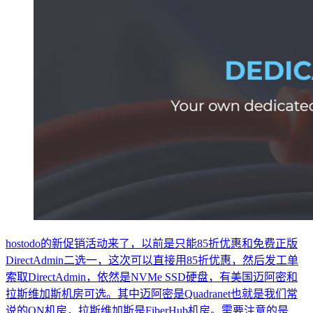
hostodo的新促销活动来了，以前是只能85折优惠和免费正版
DirectAdmin二选一，这次可以直接用85折优惠，然后发工单
索取DirectAdmin，依然是NVMe SSD硬盘，有美国迈阿密和
拉斯维加斯机房可选。其中迈阿密是Quadranet也就是我们常
说的QN机房，拉斯维加斯是FiberHub机房。需要注意的是