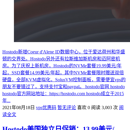
Hostodo新增Coeur d'Alene ID数据中心，位于爱达荷州和华盛
顿的交界处。Hostodo另外还有拉斯维加斯机房和迈阿密机
房。为了庆祝上新机房，Hostodo的NVMe套餐19.99美元/年
起，SSD套餐14.99美元/年起，其中NVMe套餐限时赠送双倍
硬盘，全部KVM虚拟化，SolusVM控制面板，需要便宜vps的
朋友不要错过了，支持支付宝和paypal。 hostodo官网 hostodo
hostodo官方网站地址：https://hostodo.com hostodo成立于2015
年...
2021年08月18日
vps优惠码
暂无评论
喜欢 0
阅读 3,003 次
阅
读全文
Hostodo美国独立日促销：13.99美元/