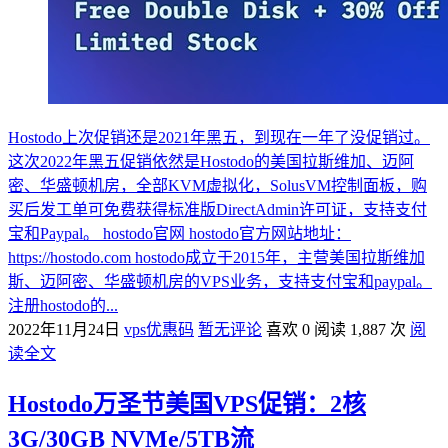
Hostodo上次促销还是2021年黑五，到现在一年了没促销过。
这次2022年黑五促销依然是Hostodo的美国拉斯维加、迈阿
密、华盛顿机房，全部KVM虚拟化，SolusVM控制面板，购
买后发工单可免费获得标准版DirectAdmin许可证，支持支付
宝和Paypal。 hostodo官网 hostodo官方网站地址：
https://hostodo.com hostodo成立于2015年，主营美国拉斯维加
斯、迈阿密、华盛顿机房的VPS业务，支持支付宝和paypal。
注册hostodo的...
2022年11月24日
vps优惠码
暂无评论
喜欢 0
阅读 1,887 次
阅
读全文
Hostodo万圣节美国VPS促销：2核
3G/30GB NVMe/5TB流