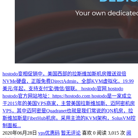
hostodo变相促销中，美国西部的拉斯维加斯机房赠送双倍
NVMe硬盘，正版免费DirectAdmin，全部KVM虚拟化，19.99
美元/年起，支持支付宝/微信/银联。 hostodo官网 hostodo
hostodo官方网站地址：https://hostodo.com hostodo是一家成立
于2015年的美国VPS商家，主营美国拉斯维加斯、迈阿密机房
VPS，其中迈阿密是Quadranet也就是我们常说的QN机房，拉
斯维加斯是FiberHub机房。采用主流的KVM架构，SolusVM控
制面板...
2020年06月28日
vps优惠码
暂无评论
喜欢 0
阅读 3,015 次
阅