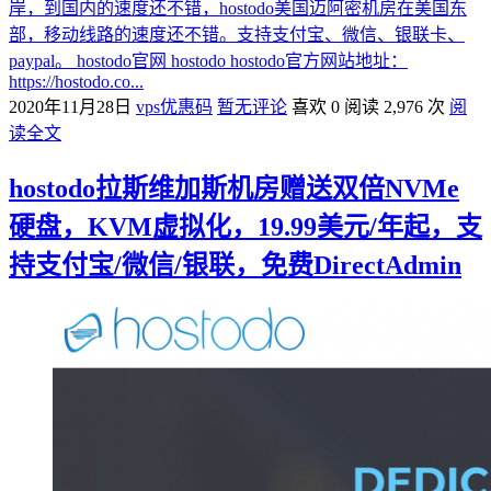
岸，到国内的速度还不错，hostodo美国迈阿密机房在美国东
部，移动线路的速度还不错。支持支付宝、微信、银联卡、
paypal。 hostodo官网 hostodo hostodo官方网站地址：
https://hostodo.co...
2020年11月28日
vps优惠码
暂无评论
喜欢 0
阅读 2,976 次
阅
读全文
hostodo拉斯维加斯机房赠送双倍NVMe
硬盘，KVM虚拟化，19.99美元/年起，支
持支付宝/微信/银联，免费DirectAdmin