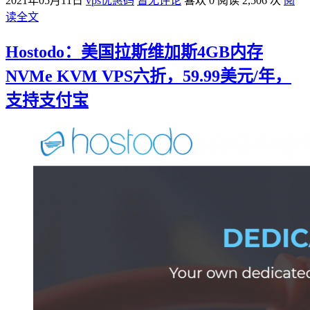
2021年05月11日
vps优惠码
暂无评论
喜欢 0
阅读 2,506 次
阅
读全文
Hostodo：美国拉斯维加斯4GB内存
NVMe KVM VPS六折，59.99美元/年，
支持支付宝