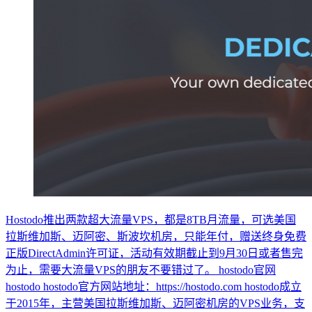
Hostodo推出两款超大流量VPS，都是8TB月流量，可选美国
拉斯维加斯、迈阿密、斯波坎机房，只能年付，赠送终身免费
正版DirectAdmin许可证，活动有效期截止到9月30日或者售完
为止，需要大流量VPS的朋友不要错过了。 hostodo官网
hostodo hostodo官方网站地址：https://hostodo.com hostodo成立
于2015年，主营美国拉斯维加斯、迈阿密机房的VPS业务，支