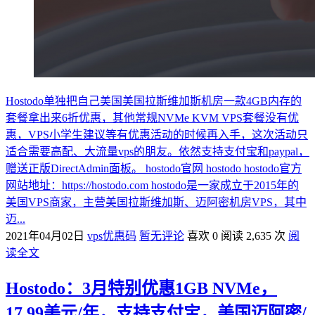
Hostodo单独把自己美国美国拉斯维加斯机房一款4GB内存的
套餐拿出来6折优惠，其他常规NVMe KVM VPS套餐没有优
惠，VPS小学生建议等有优惠活动的时候再入手，这次活动只
适合需要高配、大流量vps的朋友。依然支持支付宝和paypal，
赠送正版DirectAdmin面板。 hostodo官网 hostodo hostodo官方
网站地址：https://hostodo.com hostodo是一家成立于2015年的
美国VPS商家，主营美国拉斯维加斯、迈阿密机房VPS，其中
迈...
2021年04月02日
vps优惠码
暂无评论
喜欢 0
阅读 2,635 次
阅
读全文
Hostodo：3月特别优惠1GB NVMe，
17.99美元/年，支持支付宝，美国迈阿密/