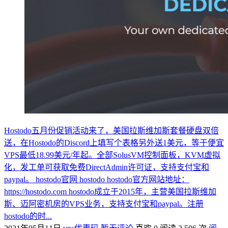
Hostodo五月份促销活动来了，美国拉斯维加斯套餐硬盘双倍
送，在Hostodo的Discord上填写个表格另外送1美元，等于便宜
VPS最低18.99美元/年起。全部SolusVM控制面板，KVM虚拟
化，发工单可获取免费DirectAdmin许可证，支持支付宝和
paypal。 hostodo官网 hostodo hostodo官方网站地址：
https://hostodo.com hostodo成立于2015年，主营美国拉斯维加
斯、迈阿密机房的VPS业务，支持支付宝和paypal。注册
hostodo的时...