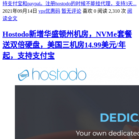
持支付宝和paypal。注册hostodo的时候不能挂代理，支持3天...
2021年09月14日
vps优惠码
暂无评论
喜欢 0
阅读 2,310 次
阅
读全文
Hostodo新增华盛顿州机房，NVMe套餐
送双倍硬盘，美国三机房14.99美元/年
起，支持支付宝