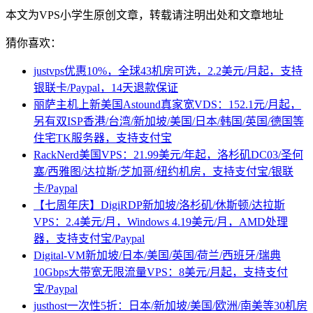
本文为VPS小学生原创文章，转载请注明出处和文章地址
猜你喜欢：
justvps优惠10%，全球43机房可选，2.2美元/月起，支持
银联卡/Paypal，14天退款保证
丽萨主机上新美国Astound真家宽VDS：152.1元/月起，
另有双ISP香港/台湾/新加坡/美国/日本/韩国/英国/德国等
住宅TK服务器，支持支付宝
RackNerd美国VPS：21.99美元/年起，洛杉矶DC03/圣何
塞/西雅图/达拉斯/芝加哥/纽约机房，支持支付宝/银联
卡/Paypal
【七周年庆】DigiRDP新加坡/洛杉矶/休斯顿/达拉斯
VPS：2.4美元/月，Windows 4.19美元/月，AMD处理
器，支持支付宝/Paypal
Digital-VM新加坡/日本/美国/英国/荷兰/西班牙/瑞典
10Gbps大带宽无限流量VPS：8美元/月起，支持支付
宝/Paypal
justhost一次性5折：日本/新加坡/美国/欧洲/南美等30机房