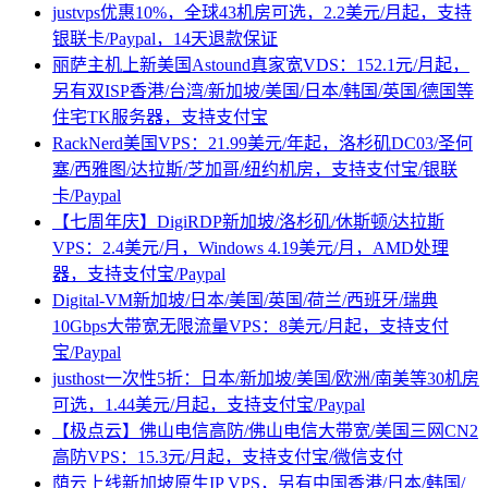
justvps优惠10%，全球43机房可选，2.2美元/月起，支持
银联卡/Paypal，14天退款保证
丽萨主机上新美国Astound真家宽VDS：152.1元/月起，
另有双ISP香港/台湾/新加坡/美国/日本/韩国/英国/德国等
住宅TK服务器，支持支付宝
RackNerd美国VPS：21.99美元/年起，洛杉矶DC03/圣何
塞/西雅图/达拉斯/芝加哥/纽约机房，支持支付宝/银联
卡/Paypal
【七周年庆】DigiRDP新加坡/洛杉矶/休斯顿/达拉斯
VPS：2.4美元/月，Windows 4.19美元/月，AMD处理
器，支持支付宝/Paypal
Digital-VM新加坡/日本/美国/英国/荷兰/西班牙/瑞典
10Gbps大带宽无限流量VPS：8美元/月起，支持支付
宝/Paypal
justhost一次性5折：日本/新加坡/美国/欧洲/南美等30机房
可选，1.44美元/月起，支持支付宝/Paypal
【极点云】佛山电信高防/佛山电信大带宽/美国三网CN2
高防VPS：15.3元/月起，支持支付宝/微信支付
荫云上线新加坡原生IP VPS，另有中国香港/日本/韩国/