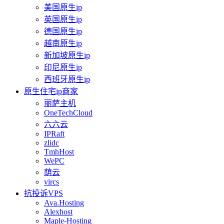
美国原生ip
英国原生ip
德国原生ip
越南原生ip
新加坡原生ip
印尼原生ip
西班牙原生ip
原生住宅ip商家
丽萨主机
OneTechCloud
六六云
IPRaft
zlidc
TmhHost
WePC
荫云
vircs
抗投诉VPS
Ava.Hosting
Alexhost
Maple-Hosting