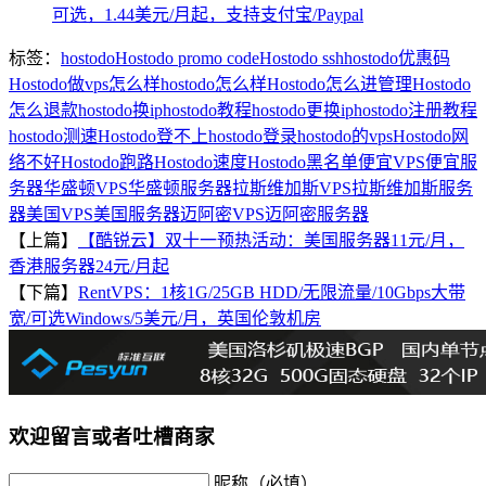
可选，1.44美元/月起，支持支付宝/Paypal
标签：
hostodo
Hostodo promo code
Hostodo ssh
hostodo优惠码
Hostodo做vps怎么样
hostodo怎么样
Hostodo怎么进管理
Hostodo
怎么退款
hostodo换ip
hostodo教程
hostodo更换ip
hostodo注册教程
hostodo测速
Hostodo登不上
hostodo登录
hostodo的vps
Hostodo网
络不好
Hostodo跑路
Hostodo速度
Hostodo黑名单
便宜VPS
便宜服
务器
华盛顿VPS
华盛顿服务器
拉斯维加斯VPS
拉斯维加斯服务
器
美国VPS
美国服务器
迈阿密VPS
迈阿密服务器
【上篇】
【酷锐云】双十一预热活动：美国服务器11元/月，
香港服务器24元/月起
【下篇】
RentVPS：1核1G/25GB HDD/无限流量/10Gbps大带
宽/可选Windows/5美元/月，英国伦敦机房
欢迎留言或者吐槽商家
昵称（必填）