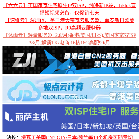
【六六云】英国家宽住宅原生IP双ISP，纯净新IP段，Tiktok直
播短视频必备，仅促销七天
【速维云】深圳IX、美日港大带宽云服务器，菲泰新日欧美
多地双ISP，R9高频云服务器
【沐雨云】轻量服务器12.8/月(香港/美国/日本),美国家宽双ISP
38/月,解锁TK/电商,16核16G高配99/月
站长：
搬瓦工美国CN2 GIA/日本/荷兰等19个机房可随意切