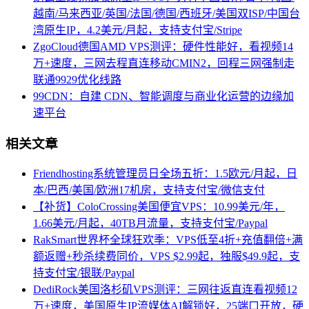
越南/马来西亚/英国/法国/德国/西班牙/美国双ISP/中国台
湾原生IP，4.2美元/月起，支持支付宝/Stripe
ZgoCloud德国AMD VPS测评：硬件性能好，看视频14
万+速度，三网去程直连移动CMIN2，回程三网强制走
联通9929优化线路
99CDN：自建 CDN、智能调度与商业化运营的边缘加
速平台
相关文章
Friendhosting系统管理员日全场五折：1.5欧元/月起，日
本/巴西/美国/欧洲17机房，支持支付宝/微信支付
【补货】ColoCrossing美国便宜VPS：10.99美元/年，
1.66美元/月起，40TB月流量，支持支付宝/Paypal
RakSmart世界杯全球狂欢季：VPS低至4折+充值翻倍+满
额返赠+秒杀续费同价，VPS $2.99起，独服$49.9起，支
持支付宝/银联/Paypal
DediRock美国洛杉矶VPS测评：三网往返直连看视频12
万+速度，美国原生IP流媒体AI解锁好，25端口开放，硬