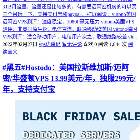
3TB月流量，流量还是比较多的，有需要迈阿密机房的可以买
三个月玩一下，支持支付宝和paypal。 扩展阅读：virtono美国
迈阿密VPS测评：速度稳定，1080P毫无压力 virtono英国VPS
测评：非英国原生IP，电信直连，联通移动绕美国 virtono德国
VPS测评：适合移动用户，电信用户次之，联通线路较差 vir...
2022年02月27日
vps优惠码
暂无评论
喜欢 0
阅读 1,844 次
阅
读全文
#黑五#Hostodo：美国拉斯维加斯/迈阿
密/华盛顿VPS 13.99美元/年，独服299元/
年，支持支付宝