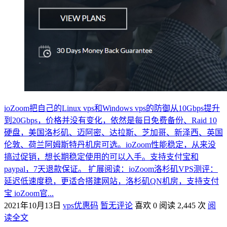
ioZoom把自己的Linux vps和Windows vps的防御从10Gbps提升
到20Gbps，价格并没有变化，依然是每日免费备份、Raid 10
硬盘，美国洛杉矶、迈阿密、达拉斯、芝加哥、新泽西、英国
伦敦、荷兰阿姆斯特丹机房可选。ioZoom性能稳定，从来没
搞过促销，想长期稳定使用的可以入手。支持支付宝和
paypal，7天退款保证。 扩展阅读：ioZoom洛杉矶VPS测评：
延迟低速度稳，更适合搭建网站，洛杉矶QN机房，支持支付
宝 ioZoom官...
2021年10月13日
vps优惠码
暂无评论
喜欢 0
阅读 2,445 次
阅
读全文