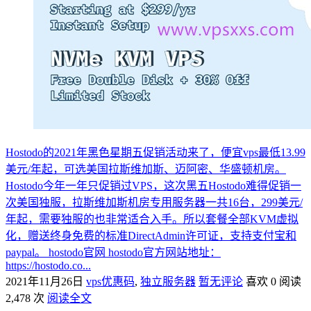
Hostodo的2021年黑色星期五促销活动来了，便宜vps最低13.99
美元/年起，可选美国拉斯维加斯、迈阿密、华盛顿机房。
Hostodo今年一年只促销过VPS，这次黑五Hostodo难得促销一
次美国独服，拉斯维加斯机房专用服务器一共16台，299美元/
年起，需要独服的也非常适合入手。所以套餐全部KVM虚拟
化，赠送终身免费的标准DirectAdmin许可证，支持支付宝和
paypal。 hostodo官网 hostodo官方网站地址：
https://hostodo.co...
2021年11月26日
vps优惠码
,
独立服务器
暂无评论
喜欢 0
阅读
2,478 次
阅读全文