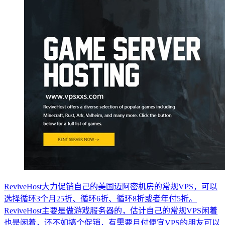
ReviveHost大力促销自己的美国迈阿密机房的常规VPS，可以
选择循环3个月25折、循环6折、循环8折或者年付5折。
ReviveHost主要是做游戏服务器的，估计自己的常规VPS闲着
也是闲着，还不如搞个促销，有需要月付便宜VPS的朋友可以