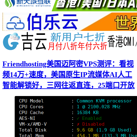
Friendhosting美国迈阿密VPS测评：看视
频14万+速度，美国原生IP流媒体AI人工
智能解锁好，三网往返直连，25端口开放