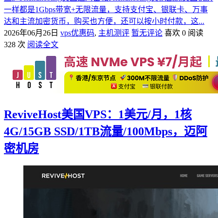
一样都是1Gbps带宽+无限流量，支持支付宝、银联卡、万事
达和主流加密货币，购买也方便，还可以按小时付款，这...
2026年06月26日
vps优惠码
,
主机测评
暂无评论
喜欢 0
阅读
328 次
阅读全文
ReviveHost美国VPS：1美元/月，1核
4G/15GB SSD/1TB流量/100Mbps，迈阿
密机房