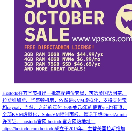
Hostodo在万圣节推出一批高配特价套餐，可选美国迈阿密、
拉斯维加斯、华盛顿机房，依然是KVM虚拟化，支持支付宝
和paypal，当然，之前的年付19.99美元/年的便宜vps也有货，
全部KVM虚拟化，SolusVM控制面板，赠送正版DirectAdmin
许可证。 hostodo官网 hostodo官方网站地址：
https://hostodo.com hostodo成立于2015年，主营美国拉斯维加