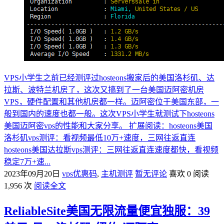
VPS小学生之前已经测评过hosteons搬家后的美国洛杉矶、达
拉斯、波特兰机房了，这次又搞到了一台美国迈阿密机房
VPS，硬件配置和其他机房都一样。迈阿密位于美国东部，一
般到国内的速度也都一般。这次VPS小学生就测试下hosteons
美国迈阿密vps的性能和大家分享。 扩展阅读：hosteons美国
洛杉矶vps测评：看视频最低10万+速度，三网往返直连
hosteons美国达拉斯vps测评：三网往返直连速度都快，看视频
稳定7万+速...
2023年09月20日
vps优惠码
,
主机测评
暂无评论
喜欢 0
阅读
1,956 次
阅读全文
ReliableSite美国无限流量便宜独服：39