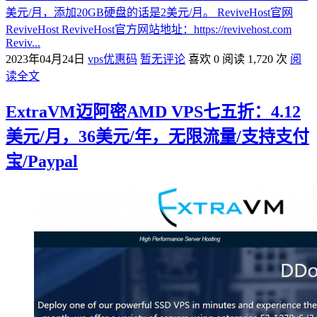
美元/月，添加20GB硬盘的话是2美元/月。 ReviveHost官网
ReviveHost ReviveHost官方网站地址：https://revivehost.com
Reviv...
2023年04月24日
vps优惠码
暂无评论
喜欢 0
阅读 1,720 次
阅
读全文
ExtraVM迈阿密AMD VPS七五折：4.12
美元/月，36美元/年，无限流量/支持支付
宝/Paypal