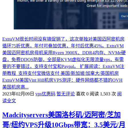
ExtraVM很长时间没有搞促销了，这次单独对美国迈阿密机房
循环75折优惠，年付可叠加优惠，年付后优惠45%。ExtraVM
美国迈阿密机房母机采用Ryzen 3900X、DDR4内存、NVMe硬
盘，免费DDOS防御，全部是KVM虚拟化无限流量vps，有需
要的不要错过，支持支付宝和Paypal。 扩展阅读：ExtraVM注
册教程 支持支付宝微信支付 美国/新加坡/加拿大/英国机房
ExtraVM美国Vint Hill机房VPS测评：硬件网络都不错的OVH
美国机房高...
2023年02月09日
vps优惠码
暂无评论
喜欢 0
阅读 1,503 次
阅
读全文
Madcityservers美国洛杉矶/迈阿密/芝加
哥/纽约VPS升级10Gbps带宽：3.5美元/月