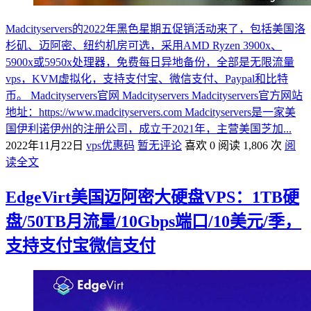
Madcityservers的2022年黑色星期五促销活动来了，包括美国洛
杉矶、迈阿密、纽约机房可选，采用AMD Ryzen 3900x、
5900x或5950x处理器，免费每日异地备份，全部是无限流量
vps，KVM虚拟化，支持支付宝、微信支付、Paypal和比特
币。 Madcityservers官网 Madcityservers Madcityservers官方网站
地址：https://www.madcityservers.com Madcityservers是一家美
国伊利诺伊州的注册公司，成立于2021年，主营美国芝加...
2022年11月22日
vps优惠码
暂无评论
喜欢 0
阅读 1,806 次
阅
读全文
EdgeVirt美国迈阿密大硬盘VPS：1TB硬
盘/50TB月流量/10Gbps端口/10美元/季，
支持支付宝微信支付