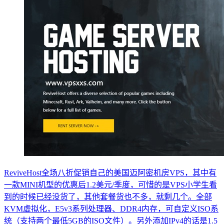
ReviveHost全场八折促销自己的美国迈阿密机房VPS，其中有
一款MINI机型的优惠后1.2美元/季度，可惜的是VPS小学生看
到的时候已经没货了，其他套餐货也不多，就剩几个。全部
KVM虚拟化，E5v3系列处理器、DDR4内存，可自定义ISO系
统（支持两个最低5GB的ISO文件）。另外添加IPv4的话是1.5