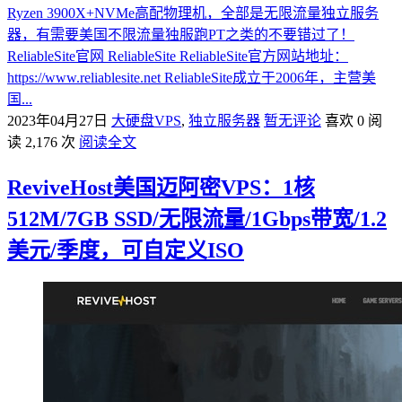
Ryzen 3900X+NVMe高配物理机，全部是无限流量独立服务
器，有需要美国不限流量独服跑PT之类的不要错过了！
ReliableSite官网 ReliableSite ReliableSite官方网站地址：
https://www.reliablesite.net ReliableSite成立于2006年，主营美
国...
2023年04月27日
大硬盘VPS
,
独立服务器
暂无评论
喜欢 0
阅
读 2,176 次
阅读全文
ReviveHost美国迈阿密VPS：1核
512M/7GB SSD/无限流量/1Gbps带宽/1.2
美元/季度，可自定义ISO