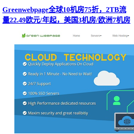
Greenwebpage全球10机房75折，2TB流
量22.49欧元/年起，美国3机房/欧洲7机房