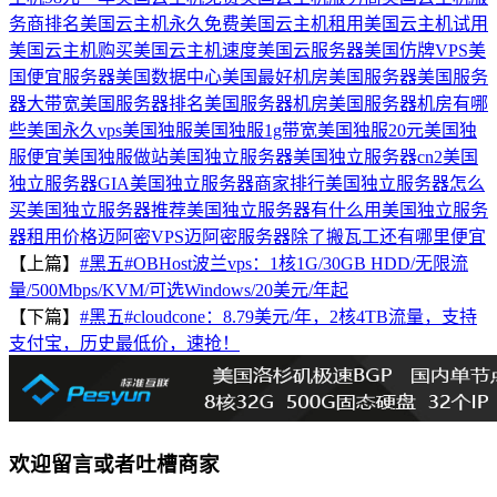
务商排名
美国云主机永久免费
美国云主机租用
美国云主机试用
美国云主机购买
美国云主机速度
美国云服务器
美国仿牌VPS
美
国便宜服务器
美国数据中心
美国最好机房
美国服务器
美国服务
器大带宽
美国服务器排名
美国服务器机房
美国服务器机房有哪
些
美国永久vps
美国独服
美国独服1g带宽
美国独服20元
美国独
服便宜
美国独服做站
美国独立服务器
美国独立服务器cn2
美国
独立服务器GIA
美国独立服务器商家排行
美国独立服务器怎么
买
美国独立服务器推荐
美国独立服务器有什么用
美国独立服务
器租用价格
迈阿密VPS
迈阿密服务器
除了搬瓦工还有哪里便宜
【上篇】
#黑五#OBHost波兰vps：1核1G/30GB HDD/无限流
量/500Mbps/KVM/可选Windows/20美元/年起
【下篇】
#黑五#cloudcone：8.79美元/年，2核4TB流量，支持
支付宝，历史最低价，速抢！
欢迎留言或者吐槽商家