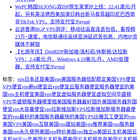
WePC韩国SEJONG双ISP原生家宽IP上线：22.41澳元/月
起，另有英法德西美加澳日韩台新马泰菲越印尼巴西南
非TikTok VPS，支持支付宝/Paypal
云途香港BGP VPS测评：移动往返直连丢包低，看视频
23万+速度，电信联通往返绕亚洲延迟丢包高，内地IP流
媒体不解锁
【七周年庆】DigiRDP新加坡/洛杉矶/休斯顿/达拉斯
VPS：2.4美元/月，Windows 4.19美元/月，AMD处理
器，支持支付宝/Paypal
标签：
vps日本还是美国
vps美国服务器
低配稳定美国VPS
便宜
VPS
便宜vps刷pt
便宜云vps
便宜云服务器
便宜服务器
便宜的美
国vps主机
便宜美国vps
便宜虚拟服务器
便宜虚拟空间
华盛顿
VPS
华盛顿服务器
哪里租美国服务器最好
国外美国服务器
外国
便宜vps
大容量便宜vps
拉斯维加斯VPS
拉斯维加斯服务器
最便
宜的vps
最好的美国服务器
最快的美国VPS
比搬瓦工便宜的vps
美国VPS
美国vps互联
美国vps建站
美国vps推荐
美国vps服务器
美国vps永久使用
美国vps特价
美国vps独立ip
美国云主机
美国云
主机98元一年
美国云主机免费
美国云主机服务商
美国云主机服