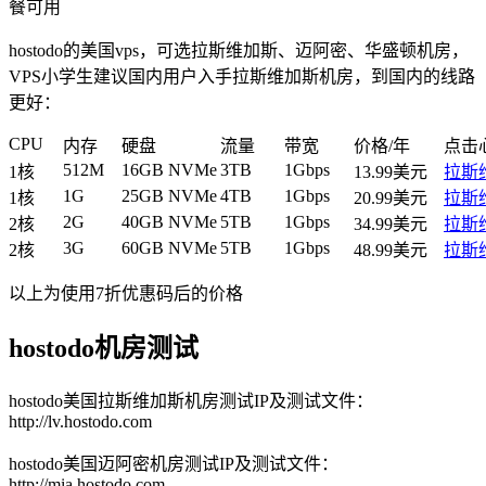
餐可用
hostodo的美国vps，可选拉斯维加斯、迈阿密、华盛顿机房，
VPS小学生建议国内用户入手拉斯维加斯机房，到国内的线路
更好：
CPU
内存
硬盘
流量
带宽
价格/年
点击
512M
16GB NVMe
3TB
1Gbps
1核
13.99美元
拉斯
1G
25GB NVMe
4TB
1Gbps
1核
20.99美元
拉斯
2G
40GB NVMe
5TB
1Gbps
2核
34.99美元
拉斯
3G
60GB NVMe
5TB
1Gbps
2核
48.99美元
拉斯
以上为使用7折优惠码后的价格
hostodo机房测试
hostodo美国拉斯维加斯机房测试IP及测试文件：
http://lv.hostodo.com
hostodo美国迈阿密机房测试IP及测试文件：
http://mia.hostodo.com