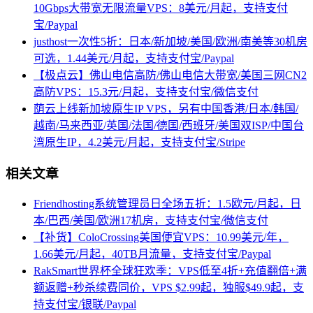
10Gbps大带宽无限流量VPS：8美元/月起，支持支付
宝/Paypal
justhost一次性5折：日本/新加坡/美国/欧洲/南美等30机房
可选，1.44美元/月起，支持支付宝/Paypal
【极点云】佛山电信高防/佛山电信大带宽/美国三网CN2
高防VPS：15.3元/月起，支持支付宝/微信支付
荫云上线新加坡原生IP VPS，另有中国香港/日本/韩国/
越南/马来西亚/英国/法国/德国/西班牙/美国双ISP/中国台
湾原生IP，4.2美元/月起，支持支付宝/Stripe
相关文章
Friendhosting系统管理员日全场五折：1.5欧元/月起，日
本/巴西/美国/欧洲17机房，支持支付宝/微信支付
【补货】ColoCrossing美国便宜VPS：10.99美元/年，
1.66美元/月起，40TB月流量，支持支付宝/Paypal
RakSmart世界杯全球狂欢季：VPS低至4折+充值翻倍+满
额返赠+秒杀续费同价，VPS $2.99起，独服$49.9起，支
持支付宝/银联/Paypal