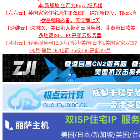
本/新加坡 生产力Epyc 服务器
【六六云】英国家宽住宅原生IP双ISP，纯净新IP段，Tiktok直
播短视频必备，仅促销七天
【速维云】深圳IX、美日港大带宽云服务器，菲泰新日欧美
多地双ISP，R9高频云服务器
【沐雨云】轻量服务器12.8/月(香港/美国/日本),美国家宽双ISP
38/月,解锁TK/电商,16核16G高配99/月