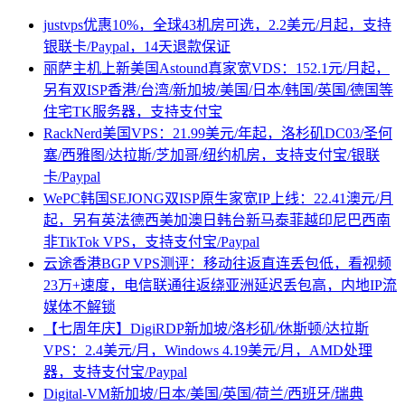
justvps优惠10%，全球43机房可选，2.2美元/月起，支持
银联卡/Paypal，14天退款保证
丽萨主机上新美国Astound真家宽VDS：152.1元/月起，
另有双ISP香港/台湾/新加坡/美国/日本/韩国/英国/德国等
住宅TK服务器，支持支付宝
RackNerd美国VPS：21.99美元/年起，洛杉矶DC03/圣何
塞/西雅图/达拉斯/芝加哥/纽约机房，支持支付宝/银联
卡/Paypal
WePC韩国SEJONG双ISP原生家宽IP上线：22.41澳元/月
起，另有英法德西美加澳日韩台新马泰菲越印尼巴西南
非TikTok VPS，支持支付宝/Paypal
云途香港BGP VPS测评：移动往返直连丢包低，看视频
23万+速度，电信联通往返绕亚洲延迟丢包高，内地IP流
媒体不解锁
【七周年庆】DigiRDP新加坡/洛杉矶/休斯顿/达拉斯
VPS：2.4美元/月，Windows 4.19美元/月，AMD处理
器，支持支付宝/Paypal
Digital-VM新加坡/日本/美国/英国/荷兰/西班牙/瑞典