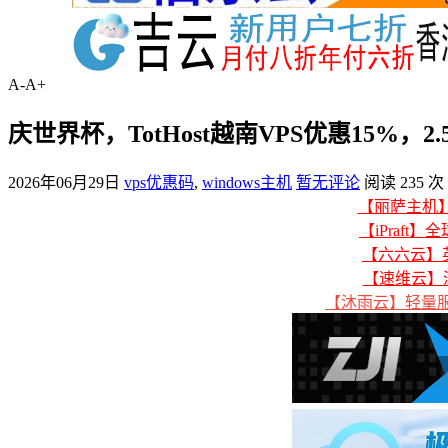
A-
A+
庆世界杯，TotHost越南VPS优惠15%，2
2026年06月29日
vps优惠码
,
windows主机
暂无评论
阅读 235 次
【丽萨主机】美
【iPraft】
【六六云】英
【速维云】
【沐雨云】轻量服务器