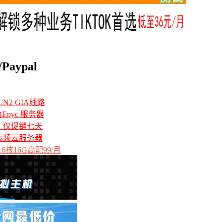
aypal
N2 GIA线路
力Epyc 服务器
备，仅促销七天
高频云服务器
6核16G高配99/月