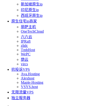
新加坡原生ip
印尼原生ip
西班牙原生ip
原生住宅ip商家
丽萨主机
OneTechCloud
六六云
IPRaft
zlidc
TmhHost
WePC
荫云
vircs
抗投诉VPS
Ava.Hosting
Alexhost
Maple-Hosting
VSYS.host
无限流量VPS
独立服务器