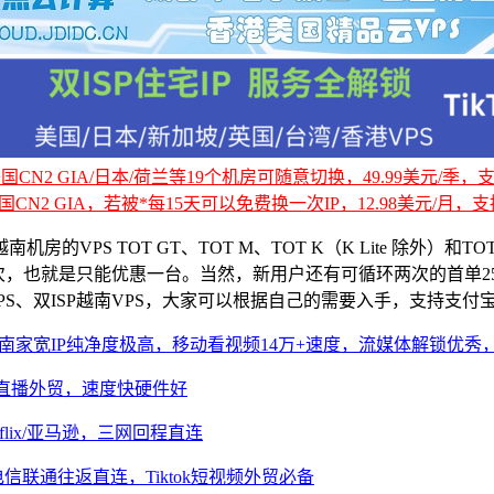
CN2 GIA/日本/荷兰等19个机房可随意切换，49.99美元/季，支持
国CN2 GIA，若被*每15天可以免费换一次IP，12.98美元/月，支持
房的VPS TOT GT、TOT M、TOT K（K Lite 除外）和
，也就是只能优惠一台。当然，新用户还有可循环两次的首单25%优
S、双ISP越南VPS，大家可以根据自己的需要入手，支持支付宝、P
P，真越南家宽IP纯净度极高，移动看视频14万+速度，流媒体解锁优
短视频直播外贸，速度快硬件好
etflix/亚马逊，三网回程直连
IP，电信联通往返直连，Tiktok短视频外贸必备