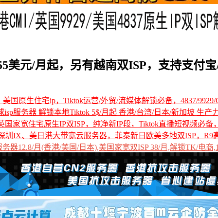
.55美元/月起，另有越南双ISP，支持支付宝/P
国原生住宅ip，Tiktok运营/外贸/流媒体解锁必备，4837/9929/C
全球isp服务器 解锁本地Tiktok 5$/月起 香港/台湾/日本/新加坡 生产
国家宽住宅原生IP双ISP，纯净新IP段，Tiktok直播短视频必
深圳IX、美日港大带宽云服务器，菲泰新日欧美多地双ISP，R9
12.8/月(香港/美国/日本),美国家宽双ISP 38/月,解锁TK/电商,1