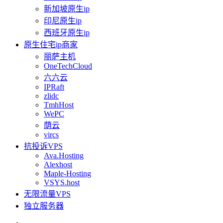
新加坡原生ip
印尼原生ip
西班牙原生ip
原生住宅ip商家
丽萨主机
OneTechCloud
六六云
IPRaft
zlidc
TmhHost
WePC
荫云
vircs
抗投诉VPS
Ava.Hosting
Alexhost
Maple-Hosting
VSYS.host
无限流量VPS
独立服务器