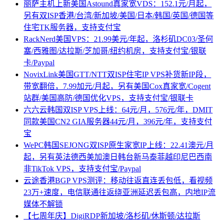
丽萨主机上新美国Astound真家宽VDS：152.1元/月起，
另有双ISP香港/台湾/新加坡/美国/日本/韩国/英国/德国等
住宅TK服务器，支持支付宝
RackNerd美国VPS：21.99美元/年起，洛杉矶DC03/圣何
塞/西雅图/达拉斯/芝加哥/纽约机房，支持支付宝/银联
卡/Paypal
NovixLink美国GTT/NTT双ISP住宅IP VPS补货新IP段，
带宽翻倍，7.99加元/月起，另有美国Cox真家宽/Cogent
站群/美国高防/德国优化VPS，支持支付宝/银联卡
六六云韩国双ISP VPS上线：64元/月，576元/年，DMIT
同款美国CN2 GIA服务器44元/月，396元/年，支持支付
宝
WePC韩国SEJONG双ISP原生家宽IP上线：22.41澳元/月
起，另有英法德西美加澳日韩台新马泰菲越印尼巴西南
非TikTok VPS，支持支付宝/Paypal
云途香港BGP VPS测评：移动往返直连丢包低，看视频
23万+速度，电信联通往返绕亚洲延迟丢包高，内地IP流
媒体不解锁
【七周年庆】DigiRDP新加坡/洛杉矶/休斯顿/达拉斯