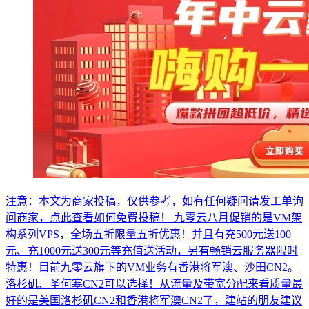
注意：本文为商家投稿，仅供参考，如有任何疑问请发工单询
问商家，点此查看如何免费投稿！ 九零云八月促销的是VM架
构系列VPS，全场五折限量五折优惠！并且有充500元送100
元、充1000元送300元等充值送活动，另有畅销云服务器限时
特惠！目前九零云旗下的VM业务有香港将军澳、沙田CN2。
洛杉矶、圣何塞CN2可以选择！从流量及带宽分配来看质量最
好的是美国洛杉矶CN2和香港将军澳CN2了，建站的朋友建议