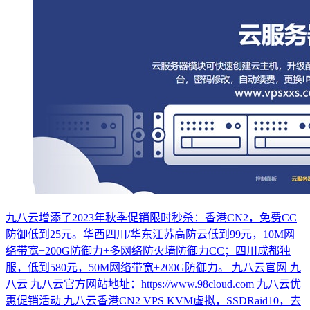
九八云增添了2023年秋季促销限时秒杀：香港CN2，免费CC
防御低到25元。华西四川/华东江苏高防云低到99元，10M网
络带宽+200G防御力+多网络防火墙防御力CC；四川成都独
服，低到580元，50M网络带宽+200G防御力。 九八云官网 九
八云 九八云官方网站地址：https://www.98cloud.com 九八云优
惠促销活动 九八云香港CN2 VPS KVM虚拟，SSDRaid10，去