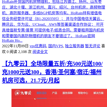
HoRain补货国内机房物理机，包括江苏镇江、扬州、山东枣
庄、湖北十堰、浙江杭州、嘉兴、绍兴、台州机房，高频物理
机、高防服务器、多线BGP机房等均有。HoRain持有增值电
信业务经营许可证（B1-20203595）； 并与中国电信天翼云、
腾讯云、华为云、UCloud、AWS等签署渠道合作协议； 可开
具增值税专票/普票 可提供电子/纸质合同。需要租用国内机房
和需要国内高防物理机的朋友不要错过了。 HoRain官网
HoRain Ho...
2022年11月09日
vps优惠码
,
国内VPS
,
独立服务器
暂无评论
喜
欢 0
阅读 2,108 次
阅读全文
【九零云】全场限量五折/充500元送100/
充1000元送300，香港/圣何塞/宿迁/福州
机房可选，21.7元/月起