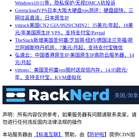
Windows10/11等，隐私保护/无视DMCA抗投诉
GreencloudVPS日本大阪大硬盘vps测评：硬盘超快，三
网往返直连，日本原生IP
vmrack美国CN2 GIA/9929/CMIN2：35美元/年起，18美
元/年美国原生IP VPS，支持支付宝/Paypal
TheStack新增美国圣何塞/芝加哥/纽约/德国法兰克福/荷
兰阿姆斯特丹机房，7美元/月起，支持支付宝微信
弘速云：中国香港原生IP/美国原生IP高防云服务器，14
元/月起
virtono：美国圣何塞vps限时送双倍内存，14.95欧元/
年，支持支付宝，KVM虚拟化
声明：所有内容仅供参考，如果服务器有问题请联系卖家，请
勿进行任何违反国内法律法规的操作
本站服务器由
【标准互联】
赞助，由【
防护啦
】提供CDN加