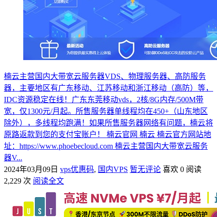
楠云主营国内大带宽云服务器VDS、物理服务器、高防服务
器，主要地区有广东移动、江苏移动和浙江移动（高防）等，
IDC资源稳定在线！广东东莞移动vds，2核/8G内存/500M带
宽，仅1300元/月起。所售服务器单线程均在450+（山东地区
除外），多线程均跑满！如果所售服务器网络有问题，楠云将
原路返款到您的支付宝账户！ 楠云官网 楠云 楠云官方网站地
址：https://www.phoebecloud.com 楠云主营国内大带宽云服务
器V...
2024年03月09日
vps优惠码
,
国内VPS
暂无评论
喜欢 0
阅读
2,229 次
阅读全文