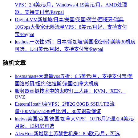
VPS：2.4美元/月，Windows 4.19美元/月，AMD处理
器，支持支付宝/Paypal
Digital-VM新加坡/日本/美国/英国/荷兰/西班牙/瑞典
10Gbps大带宽无限流量VPS：8美元/月起，支持支付
宝/Paypal
justhost一次性5折：日本/新加坡/美国/欧洲/南美等30机房
可选，1.44美元/月起，支持支付宝/Paypal
随机文章
hostnamaste大流量vps五折：6.5美元/月，支持支付宝/美
国洛杉矶/纽约/达拉斯/法国/加拿大机房
服务器虚拟技术中的鬼吹灯三人组：KVM、XEN、
OVZ
EsteemHost印度VPS：2核2G/30GB SSD/1TB流
量/100Mbps/1499卢比/月，30天退款保证
inetws美国/英国/德国/加拿大VPS：10TB月流量/2.4美元/
月起，13机房可选
AlexHost新增瑞士苏黎世机房：8.5欧元/月，可选