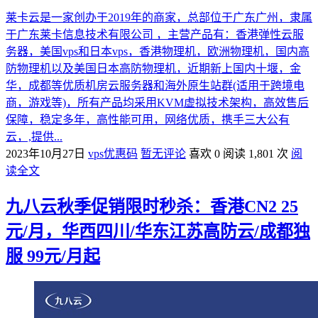
莱卡云是一家创办于2019年的商家，总部位于广东广州，隶属
于广东莱卡信息技术有限公司 ，主营产品有：香港弹性云服
务器，美国vps和日本vps，香港物理机，欧洲物理机，国内高
防物理机以及美国日本高防物理机，近期新上国内十堰，金
华，成都等优质机房云服务器和海外原生站群(适用于跨境电
商，游戏等)，所有产品均采用KVM虚拟技术架构，高效售后
保障，稳定多年，高性能可用，网络优质，携手三大公有
云，,提供...
2023年10月27日
vps优惠码
暂无评论
喜欢 0
阅读 1,801 次
阅
读全文
九八云秋季促销限时秒杀：香港CN2 25
元/月，华西四川/华东江苏高防云/成都独
服 99元/月起