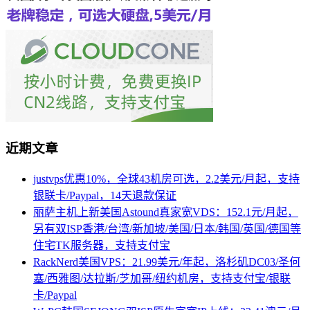
近期文章
justvps优惠10%，全球43机房可选，2.2美元/月起，支持
银联卡/Paypal，14天退款保证
丽萨主机上新美国Astound真家宽VDS：152.1元/月起，
另有双ISP香港/台湾/新加坡/美国/日本/韩国/英国/德国等
住宅TK服务器，支持支付宝
RackNerd美国VPS：21.99美元/年起，洛杉矶DC03/圣何
塞/西雅图/达拉斯/芝加哥/纽约机房，支持支付宝/银联
卡/Paypal