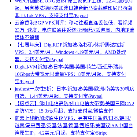
WePC韩国SEJONG双ISP原生家宽IP上线：22.41澳元/月
起，另有英法德西美加澳日韩台新马泰菲越印尼巴西南
非TikTok VPS，支持支付宝/Paypal
云途香港BGP VPS测评：移动往返直连丢包低，看视频
23万+速度，电信联通往返绕亚洲延迟丢包高，内地IP流
媒体不解锁
【七周年庆】DigiRDP新加坡/洛杉矶/休斯顿/达拉斯
VPS：2.4美元/月，Windows 4.19美元/月，AMD处理
器，支持支付宝/Paypal
Digital-VM新加坡/日本/美国/英国/荷兰/西班牙/瑞典
10Gbps大带宽无限流量VPS：8美元/月起，支持支付
宝/Paypal
justhost一次性5折：日本/新加坡/美国/欧洲/南美等30机房
可选，1.44美元/月起，支持支付宝/Paypal
【极点云】佛山电信高防/佛山电信大带宽/美国三网CN2
高防VPS：15.3元/月起，支持支付宝/微信支付
荫云上线新加坡原生IP VPS，另有中国香港/日本/韩国/
越南/马来西亚/英国/法国/德国/西班牙/美国双ISP/中国台
湾原生IP，4.2美元/月起，支持支付宝/Stripe