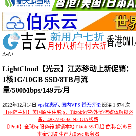
A-
A+
LightCloud【光云】江苏移动上新促销：
1核1G/10GB SSD/8TB月流
量/500Mbps/149元/月
2022年12月14日
vps优惠码
,
国内VPS
暂无评论
阅读 1,674 次
【丽萨主机】美国原生住宅ip，Tiktok运营/外贸/流媒体解锁必
备，4837/9929/CN2 GIA线路
【iPraft】全球isp服务器 解锁本地Tiktok 5$/月起 香港/台湾/日
本/新加坡 生产力Epyc 服务器