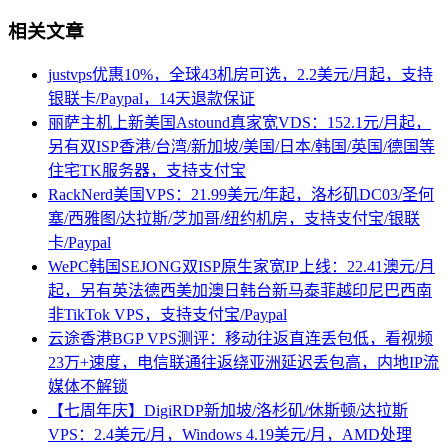
相关文章
justvps优惠10%，全球43机房可选，2.2美元/月起，支持
银联卡/Paypal，14天退款保证
丽萨主机上新美国Astound真家宽VDS：152.1元/月起，
另有双ISP香港/台湾/新加坡/美国/日本/韩国/英国/德国等
住宅TK服务器，支持支付宝
RackNerd美国VPS：21.99美元/年起，洛杉矶DC03/圣何
塞/西雅图/达拉斯/芝加哥/纽约机房，支持支付宝/银联
卡/Paypal
WePC韩国SEJONG双ISP原生家宽IP上线：22.41澳元/月
起，另有英法德西美加澳日韩台新马泰菲越印尼巴西南
非TikTok VPS，支持支付宝/Paypal
云途香港BGP VPS测评：移动往返直连丢包低，看视频
23万+速度，电信联通往返绕亚洲延迟丢包高，内地IP流
媒体不解锁
【七周年庆】DigiRDP新加坡/洛杉矶/休斯顿/达拉斯
VPS：2.4美元/月，Windows 4.19美元/月，AMD处理