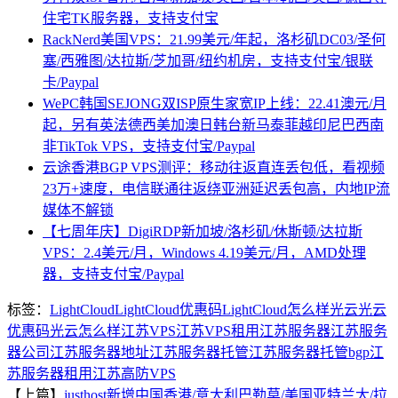
住宅TK服务器，支持支付宝
RackNerd美国VPS：21.99美元/年起，洛杉矶DC03/圣何
塞/西雅图/达拉斯/芝加哥/纽约机房，支持支付宝/银联
卡/Paypal
WePC韩国SEJONG双ISP原生家宽IP上线：22.41澳元/月
起，另有英法德西美加澳日韩台新马泰菲越印尼巴西南
非TikTok VPS，支持支付宝/Paypal
云途香港BGP VPS测评：移动往返直连丢包低，看视频
23万+速度，电信联通往返绕亚洲延迟丢包高，内地IP流
媒体不解锁
【七周年庆】DigiRDP新加坡/洛杉矶/休斯顿/达拉斯
VPS：2.4美元/月，Windows 4.19美元/月，AMD处理
器，支持支付宝/Paypal
标签：
LightCloud
LightCloud优惠码
LightCloud怎么样
光云
光云
优惠码
光云怎么样
江苏VPS
江苏VPS租用
江苏服务器
江苏服务
器公司
江苏服务器地址
江苏服务器托管
江苏服务器托管bgp
江
苏服务器租用
江苏高防VPS
【上篇】
justhost新增中国香港/意大利巴勒莫/美国亚特兰大/拉