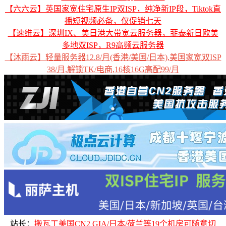
【六六云】英国家宽住宅原生IP双ISP，纯净新IP段，Tiktok直
播短视频必备，仅促销七天
【速维云】深圳IX、美日港大带宽云服务器，菲泰新日欧美
多地双ISP，R9高频云服务器
【沐雨云】轻量服务器12.8/月(香港/美国/日本),美国家宽双ISP
38/月,解锁TK/电商,16核16G高配99/月
站长：
搬瓦工美国CN2 GIA/日本/荷兰等19个机房可随意切