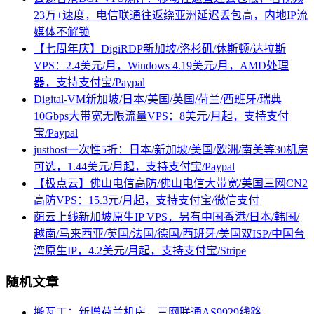
23万+速度，电信联通往返绕亚洲延迟丢包高，内地IP流
媒体不解锁
【七周年庆】DigiRDP新加坡/洛杉矶/休斯顿/达拉斯
VPS：2.4美元/月，Windows 4.19美元/月，AMD处理
器，支持支付宝/Paypal
Digital-VM新加坡/日本/美国/英国/荷兰/西班牙/瑞典
10Gbps大带宽无限流量VPS：8美元/月起，支持支付
宝/Paypal
justhost一次性5折：日本/新加坡/美国/欧洲/南美等30机房
可选，1.44美元/月起，支持支付宝/Paypal
【极点云】佛山电信高防/佛山电信大带宽/美国三网CN2
高防VPS：15.3元/月起，支持支付宝/微信支付
荫云上线新加坡原生IP VPS，另有中国香港/日本/韩国/
越南/马来西亚/英国/法国/德国/西班牙/美国双ISP/中国台
湾原生IP，4.2美元/月起，支持支付宝/Stripe
随机文章
搬瓦工：新增荷兰机房，三网联通AS9929线路，