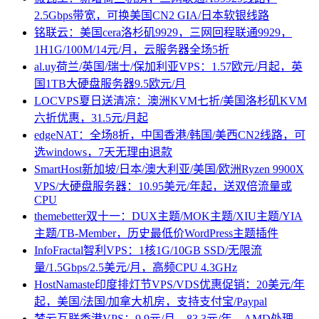
2.5Gbps带宽，可换美国CN2 GIA/日本软银线路
铭联云：美国cera洛杉矶9929，三网回程联通9929，
1H1G/100M/14元/月，云服务器全场5折
al.uy荷兰/英国/瑞士/保加利亚VPS：1.57欧元/月起，英
国1TB大硬盘服务器9.5欧元/月
LOCVPS夏日送清凉：澳洲KVM七折/美国洛杉矶KVM
六折优惠，31.5元/月起
edgeNAT：全场8折，中国香港/韩国/美西CN2线路，可
选windows，7天无理由退款
SmartHost新加坡/日本/澳大利亚/美国/欧洲Ryzen 9900X
VPS/大硬盘服务器：10.95美元/年起，送双倍流量或
CPU
themebetter双十一：DUX主题/MOK主题/XIU主题/YIA
主题/TB-Member，历史最低价WordPress主题插件
InfoFractal智利VPS：1核1G/10GB SSD/无限流
量/1.5Gbps/2.5美元/月，高频CPU 4.3GHz
HostNamaste印度排灯节VPS/VDS优惠促销：20美元/年
起，美国/法国/加拿大机房，支持支付宝/Paypal
梦云互联香港VPS：9.9元/月，83.3元/年，AMD处理