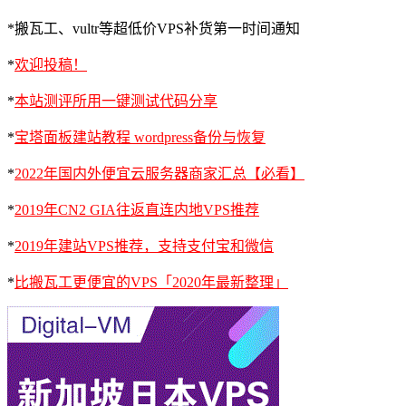
*搬瓦工、vultr等超低价VPS补货第一时间通知
*
欢迎投稿！
*
本站测评所用一键测试代码分享
*
宝塔面板建站教程 wordpress备份与恢复
*
2022年国内外便宜云服务器商家汇总【必看】
*
2019年CN2 GIA往返直连内地VPS推荐
*
2019年建站VPS推荐，支持支付宝和微信
*
比搬瓦工更便宜的VPS「2020年最新整理」