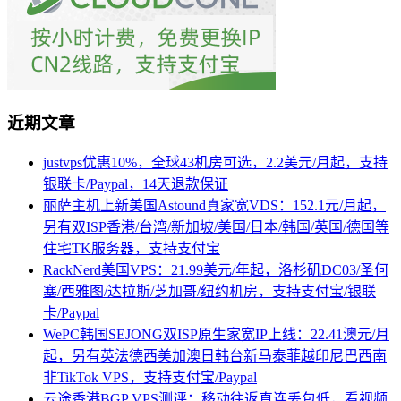
近期文章
justvps优惠10%，全球43机房可选，2.2美元/月起，支持
银联卡/Paypal，14天退款保证
丽萨主机上新美国Astound真家宽VDS：152.1元/月起，
另有双ISP香港/台湾/新加坡/美国/日本/韩国/英国/德国等
住宅TK服务器，支持支付宝
RackNerd美国VPS：21.99美元/年起，洛杉矶DC03/圣何
塞/西雅图/达拉斯/芝加哥/纽约机房，支持支付宝/银联
卡/Paypal
WePC韩国SEJONG双ISP原生家宽IP上线：22.41澳元/月
起，另有英法德西美加澳日韩台新马泰菲越印尼巴西南
非TikTok VPS，支持支付宝/Paypal
云途香港BGP VPS测评：移动往返直连丢包低，看视频