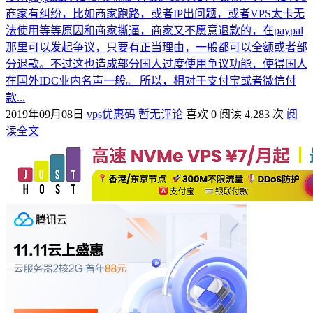
商家有纠纷，比如商家跑路，或者IP出问题，或者VPS太卡无
法使用等等原因和商家撕逼，商家又不愿意退款的，在paypal
那里可以发起争议，只要有正当理由，一般都可以全额或者部
分退款。不过这也造成部分国人过度使用争议功能，使得国人
在国外IDC业内名声一般。 所以，相对于支付宝或者微信付
款...
2019年09月08日
vps优惠码
暂无评论
喜欢 0
阅读 4,283 次
阅
读全文