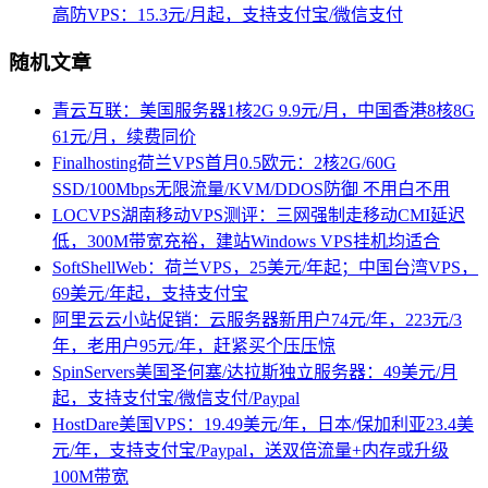
高防VPS：15.3元/月起，支持支付宝/微信支付
随机文章
青云互联：美国服务器1核2G 9.9元/⽉，中国⾹港8核8G
61元/⽉，续费同价
Finalhosting荷兰VPS首月0.5欧元：2核2G/60G
SSD/100Mbps无限流量/KVM/DDOS防御 不用白不用
LOCVPS湖南移动VPS测评：三网强制走移动CMI延迟
低，300M带宽充裕，建站Windows VPS挂机均适合
SoftShellWeb：荷兰VPS，25美元/年起；中国台湾VPS，
69美元/年起，支持支付宝
阿里云云小站促销：云服务器新用户74元/年，223元/3
年，老用户95元/年，赶紧买个压压惊
SpinServers美国圣何塞/达拉斯独立服务器：49美元/月
起，支持支付宝/微信支付/Paypal
HostDare美国VPS：19.49美元/年，日本/保加利亚23.4美
元/年，支持支付宝/Paypal，送双倍流量+内存或升级
100M带宽