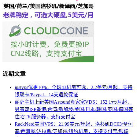
近期文章
justvps优惠10%，全球43机房可选，2.2美元/月起，支持
银联卡/Paypal，14天退款保证
丽萨主机上新美国Astound真家宽VDS：152.1元/月起，
另有双ISP香港/台湾/新加坡/美国/日本/韩国/英国/德国等
住宅TK服务器，支持支付宝
RackNerd美国VPS：21.99美元/年起，洛杉矶DC03/圣何
塞/西雅图/达拉斯/芝加哥/纽约机房，支持支付宝/银联