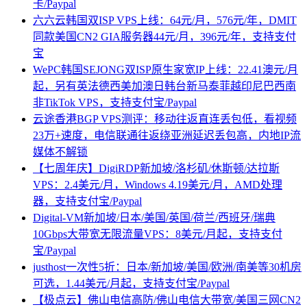
卡/Paypal
六六云韩国双ISP VPS上线：64元/月，576元/年，DMIT
同款美国CN2 GIA服务器44元/月，396元/年，支持支付
宝
WePC韩国SEJONG双ISP原生家宽IP上线：22.41澳元/月
起，另有英法德西美加澳日韩台新马泰菲越印尼巴西南
非TikTok VPS，支持支付宝/Paypal
云途香港BGP VPS测评：移动往返直连丢包低，看视频
23万+速度，电信联通往返绕亚洲延迟丢包高，内地IP流
媒体不解锁
【七周年庆】DigiRDP新加坡/洛杉矶/休斯顿/达拉斯
VPS：2.4美元/月，Windows 4.19美元/月，AMD处理
器，支持支付宝/Paypal
Digital-VM新加坡/日本/美国/英国/荷兰/西班牙/瑞典
10Gbps大带宽无限流量VPS：8美元/月起，支持支付
宝/Paypal
justhost一次性5折：日本/新加坡/美国/欧洲/南美等30机房
可选，1.44美元/月起，支持支付宝/Paypal
【极点云】佛山电信高防/佛山电信大带宽/美国三网CN2