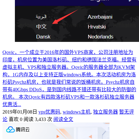
Qovic，一个成立于2016年的国外VPS商家，公司注册地址为
印度，机房位置为美国洛杉矶、纽约和德国法兰克福。经营有
虚拟主机、VPS和独立服务器。Qovic的服务器全部为KVM架
构，1G内存及以上支持正版windows系统。本次活动机房为洛
杉矶Psychz机房，也就是我们常说的饭桶机房。Psychz机房自
带有40Gbps DDoS，是到国内线路不错还带有比较大的防御的
机房。 本次Qovic有四款洛杉矶VPS和一款洛杉矶独立服务器
优惠活...
2019年01月08日
vps优惠码
,
windows主机
,
独立服务器
暂无评
论
喜欢 0
阅读 3,433 次
阅读全文