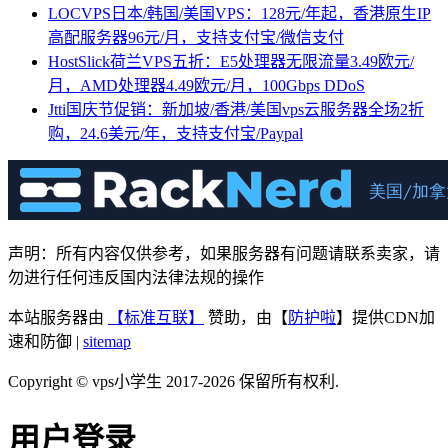
LOCVPS日本/韩国/美国VPS：128元/年起，香港原生IP
高配服务器96元/月，支持支付宝/微信支付
HostSlick荷兰VPS五折：E5处理器无限流量3.49欧元/
月，AMD处理器4.49欧元/月，100Gbps DDoS
Jtti国庆节促销：新加坡/香港/美国vps云服务器全场2折
购，24.6美元/年，支持支付宝/Paypal
声明：所有内容仅供参考，如果服务器有问题请联系卖家，请
勿进行任何违反国内法律法规的操作
本站服务器由
【标准互联】
赞助，由【
防护啦
】提供CDN加
速和防御 |
sitemap
Copyright © vps小学生 2017-2026 保留所有权利.
用户登录