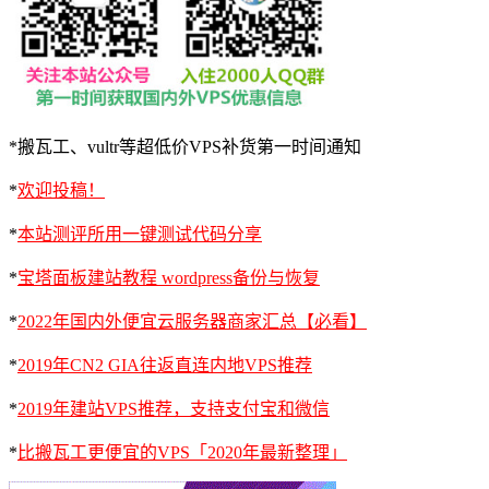
*搬瓦工、vultr等超低价VPS补货第一时间通知
*
欢迎投稿！
*
本站测评所用一键测试代码分享
*
宝塔面板建站教程 wordpress备份与恢复
*
2022年国内外便宜云服务器商家汇总【必看】
*
2019年CN2 GIA往返直连内地VPS推荐
*
2019年建站VPS推荐，支持支付宝和微信
*
比搬瓦工更便宜的VPS「2020年最新整理」