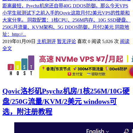
距离最短，Psychz机房还自带40G DDOS防御。那么今天VPS
小学生就测试下之前入手的Qovic这款月付2美元VPS的性能和
大家分享。 同款配置：1核CPU、256M内存、10G SSD硬盘、
250G月流量、KVM架构、5G DDOS防御，月付2美元 同款地
址：http://...
2019年01月09日
主机测评
暂无评论
喜欢 0
阅读 5,026 次
阅读
全文
Qovic洛杉矶Psychz机房/1核256M/10G硬
盘/250G流量/KVM/2美元 windows可
选，附注册教程