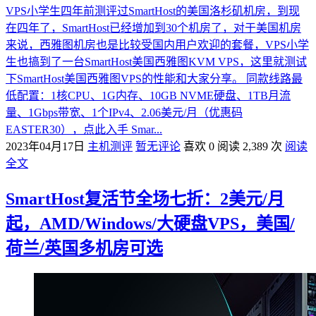
VPS小学生四年前测评过SmartHost的美国洛杉矶机房，到现
在四年了，SmartHost已经增加到30个机房了，对于美国机房
来说，西雅图机房也是比较受国内用户欢迎的套餐，VPS小学
生也搞到了一台SmartHost美国西雅图KVM VPS，这里就测试
下SmartHost美国西雅图VPS的性能和大家分享。 同款线路最
低配置：1核CPU、1G内存、10GB NVME硬盘、1TB月流
量、1Gbps带宽、1个IPv4、2.06美元/月（优惠码
EASTER30），点此入手 Smar...
2023年04月17日
主机测评
暂无评论
喜欢 0
阅读 2,389 次
阅读
全文
SmartHost复活节全场七折：2美元/月
起，AMD/Windows/大硬盘VPS，美国/
荷兰/英国多机房可选