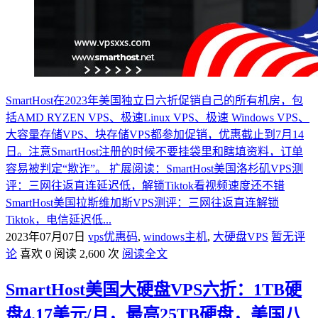
SmartHost在2023年美国独立日六折促销自己的所有机房，包
括AMD RYZEN VPS、极速Linux VPS、极速 Windows VPS、
大容量存储VPS、块存储VPS都参加促销，优惠截止到7月14
日。注意SmartHost注册的时候不要挂袋里和瞎填资料，订单
容易被判定“欺诈”。 扩展阅读：SmartHost美国洛杉矶VPS测
评：三网往返直连延迟低，解锁Tiktok看视频速度还不错
SmartHost美国拉斯维加斯VPS测评：三网往返直连解锁
Tiktok，电信延迟低...
2023年07月07日
vps优惠码
,
windows主机
,
大硬盘VPS
暂无评
论
喜欢 0
阅读 2,600 次
阅读全文
SmartHost美国大硬盘VPS六折：1TB硬
盘4.17美元/月，最高25TB硬盘，美国八