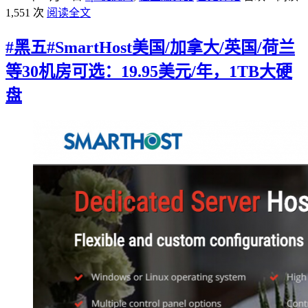
1,551 次
阅读全文
#黑五#SmartHost美国/加拿大/英国/荷兰
等30机房可选：19.95美元/年，1TB大硬
盘