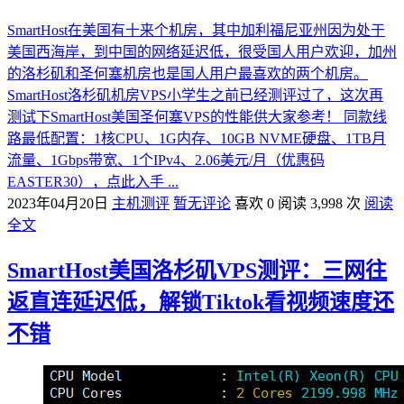
SmartHost在美国有十来个机房，其中加利福尼亚州因为处于
美国西海岸，到中国的网络延迟低，很受国人用户欢迎，加州
的洛杉矶和圣何塞机房也是国人用户最喜欢的两个机房。
SmartHost洛杉矶机房VPS小学生之前已经测评过了，这次再
测试下SmartHost美国圣何塞VPS的性能供大家参考！ 同款线
路最低配置：1核CPU、1G内存、10GB NVME硬盘、1TB月
流量、1Gbps带宽、1个IPv4、2.06美元/月（优惠码
EASTER30），点此入手 ...
2023年04月20日
主机测评
暂无评论
喜欢 0
阅读 3,998 次
阅读
全文
SmartHost美国洛杉矶VPS测评：三网往
返直连延迟低，解锁Tiktok看视频速度还
不错