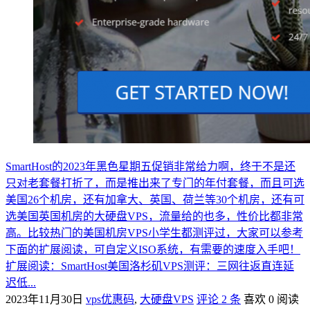
SmartHost的2023年黑色星期五促销非常给力啊，终于不是还
只对老套餐打折了，而是推出来了专门的年付套餐，而且可选
美国26个机房，还有加拿大、英国、荷兰等30个机房，还有可
选美国英国机房的大硬盘VPS，流量给的也多，性价比都非常
高。比较热门的美国机房VPS小学生都测评过，大家可以参考
下面的扩展阅读，可自定义ISO系统，有需要的速度入手吧！
扩展阅读：SmartHost美国洛杉矶VPS测评：三网往返直连延
迟低...
2023年11月30日
vps优惠码
,
大硬盘VPS
评论 2 条
喜欢 0
阅读