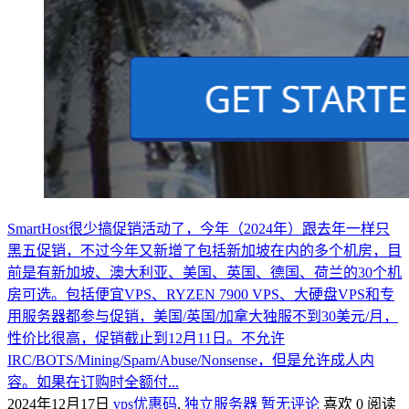
SmartHost很少搞促销活动了，今年（2024年）跟去年一样只
黑五促销，不过今年又新增了包括新加坡在内的多个机房，目
前是有新加坡、澳大利亚、美国、英国、德国、荷兰的30个机
房可选。包括便宜VPS、RYZEN 7900 VPS、大硬盘VPS和专
用服务器都参与促销，美国/英国/加拿大独服不到30美元/月，
性价比很高，促销截止到12月11日。不允许
IRC/BOTS/Mining/Spam/Abuse/Nonsense，但是允许成人内
容。如果在订购时全额付...
2024年12月17日
vps优惠码
,
独立服务器
暂无评论
喜欢 0
阅读