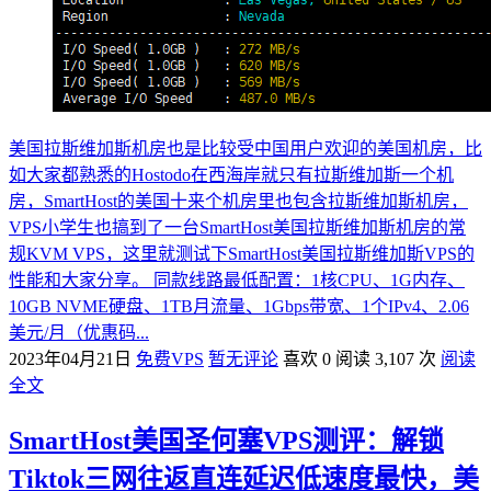
美国拉斯维加斯机房也是比较受中国用户欢迎的美国机房，比
如大家都熟悉的Hostodo在西海岸就只有拉斯维加斯一个机
房，SmartHost的美国十来个机房里也包含拉斯维加斯机房，
VPS小学生也搞到了一台SmartHost美国拉斯维加斯机房的常
规KVM VPS，这里就测试下SmartHost美国拉斯维加斯VPS的
性能和大家分享。 同款线路最低配置：1核CPU、1G内存、
10GB NVME硬盘、1TB月流量、1Gbps带宽、1个IPv4、2.06
美元/月（优惠码...
2023年04月21日
免费VPS
暂无评论
喜欢 0
阅读 3,107 次
阅读
全文
SmartHost美国圣何塞VPS测评：解锁
Tiktok三网往返直连延迟低速度最快，美