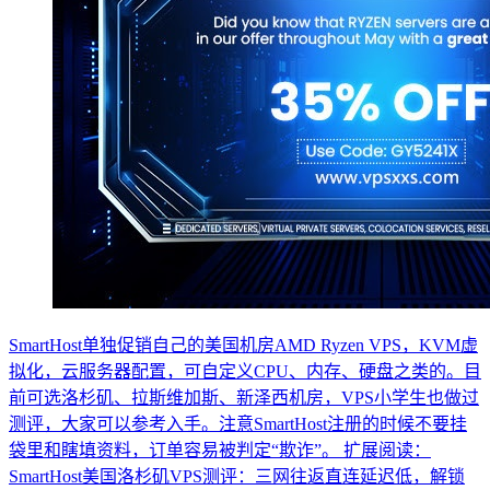
SmartHost单独促销自己的美国机房AMD Ryzen VPS，KVM虚
拟化，云服务器配置，可自定义CPU、内存、硬盘之类的。目
前可选洛杉矶、拉斯维加斯、新泽西机房，VPS小学生也做过
测评，大家可以参考入手。注意SmartHost注册的时候不要挂
袋里和瞎填资料，订单容易被判定“欺诈”。 扩展阅读：
SmartHost美国洛杉矶VPS测评：三网往返直连延迟低，解锁