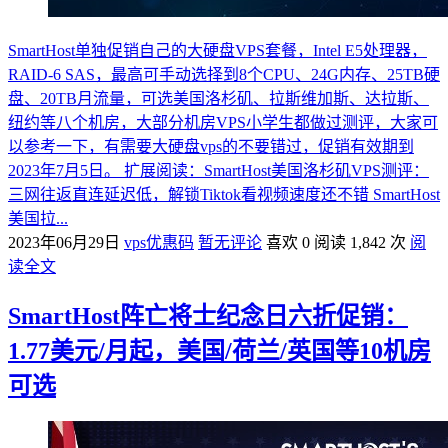
SmartHost单独促销自己的大硬盘VPS套餐，Intel E5处理器，
RAID-6 SAS，最高可手动选择到8个CPU、24G内存、25TB硬
盘、20TB月流量，可选美国洛杉矶、拉斯维加斯、达拉斯、
纽约等八个机房，大部分机房VPS小学生都做过测评，大家可
以参考一下，有需要大硬盘vps的不要错过，促销有效期到
2023年7月5日。 扩展阅读：SmartHost美国洛杉矶VPS测评：
三网往返直连延迟低，解锁Tiktok看视频速度还不错 SmartHost
美国拉...
2023年06月29日
vps优惠码
暂无评论
喜欢 0
阅读 1,842 次
阅
读全文
SmartHost阵亡将士纪念日六折促销：
1.77美元/月起，美国/荷兰/英国等10机房
可选