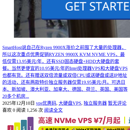
SmartHost说自己在Ryzen 9900X涨价之前囤了大量的处理器，
所以这次重点优惠促销RYZEN 9900X KVM NVME VPS，最
低仅需13.95美元/年，还有SSD固态硬盘+HDD大硬盘的套
餐。当然更便宜的10.95美元/年的Intel处理器VPS和大硬盘VPS
也都有货。还有赠送双倍流量或双倍CPU或送硬盘或送IP地址
的活动，还有两款特价独立服务器仅需19.95美元/月。可选日
本、新加坡、澳大利亚、加拿大、德国、荷兰、英国、美国等
20多个机房...
2025年12月10日
vps优惠码
,
大硬盘VPS
,
独立服务器
暂无评论
喜欢 0
阅读 1,256 次
阅读全文