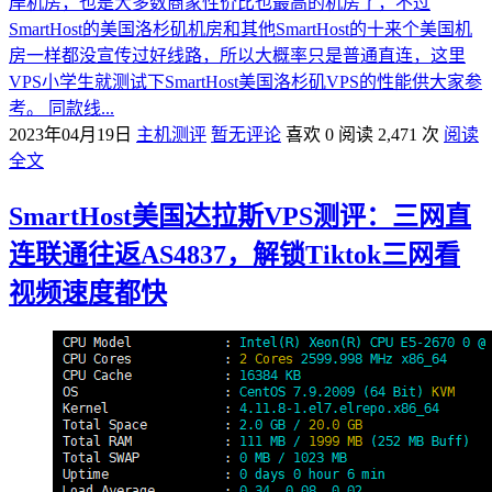
岸机房，也是大多数商家性价比也最高的机房了，不过
SmartHost的美国洛杉矶机房和其他SmartHost的十来个美国机
房一样都没宣传过好线路，所以大概率只是普通直连，这里
VPS小学生就测试下SmartHost美国洛杉矶VPS的性能供大家参
考。 同款线...
2023年04月19日
主机测评
暂无评论
喜欢 0
阅读 2,471 次
阅读
全文
SmartHost美国达拉斯VPS测评：三网直
连联通往返AS4837，解锁Tiktok三网看
视频速度都快