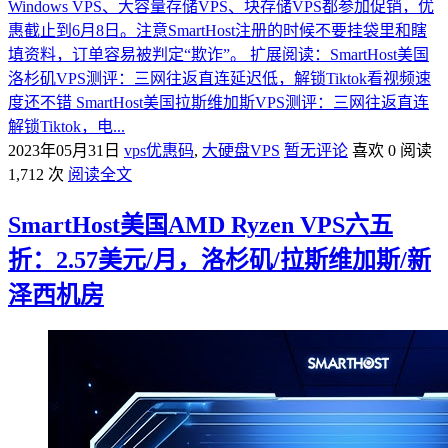
Windows VPS、大容量存储VPS、块存储VPS都参加促销，优
惠截止到6月8日。注意SmartHost注册的时候不要挂袋里和瞎
填资料，订单容易被判定“欺诈”。 扩展阅读：SmartHost美国
洛杉矶VPS测评：三网往返直连延迟低，解锁Tiktok看视频速
度还不错 SmartHost美国拉斯维加斯VPS测评：三网往返直连
解锁Tiktok，电...
2023年05月31日
vps优惠码
,
大硬盘VPS
暂无评论
喜欢 0
阅读
1,712 次
阅读全文
SmartHost美国AMD Ryzen VPS六五
折：2.57美元/月，洛杉矶/拉斯维加斯/新
泽西机房