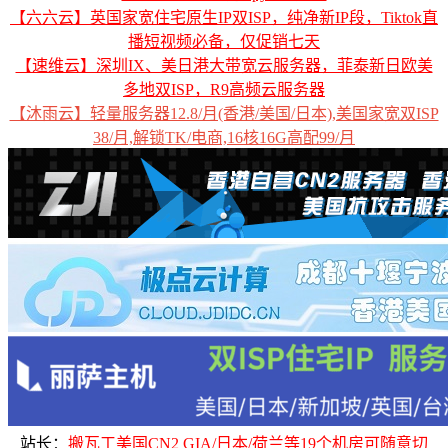
【六六云】英国家宽住宅原生IP双ISP，纯净新IP段，Tiktok直
播短视频必备，仅促销七天
【速维云】深圳IX、美日港大带宽云服务器，菲泰新日欧美
多地双ISP，R9高频云服务器
【沐雨云】轻量服务器12.8/月(香港/美国/日本),美国家宽双ISP
38/月,解锁TK/电商,16核16G高配99/月
站长：
搬瓦工美国CN2 GIA/日本/荷兰等19个机房可随意切