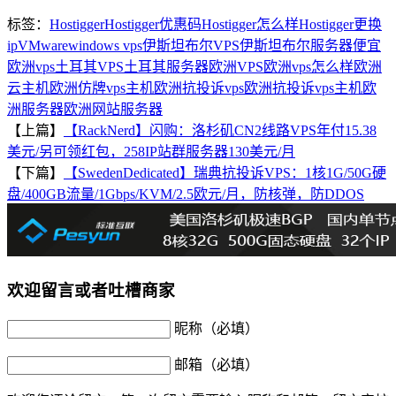
标签：
Hostigger
Hostigger优惠码
Hostigger怎么样
Hostigger更换
ip
VMware
windows vps
伊斯坦布尔VPS
伊斯坦布尔服务器
便宜
欧洲vps
土耳其VPS
土耳其服务器
欧洲VPS
欧洲vps怎么样
欧洲
云主机
欧洲仿牌vps主机
欧洲抗投诉vps
欧洲抗投诉vps主机
欧
洲服务器
欧洲网站服务器
【上篇】
【RackNerd】闪购：洛杉矶CN2线路VPS年付15.38
美元/另可领红包，258IP站群服务器130美元/月
【下篇】
【SwedenDedicated】瑞典抗投诉VPS：1核1G/50G硬
盘/400GB流量/1Gbps/KVM/2.5欧元/月，防核弹，防DDOS
欢迎留言或者吐槽商家
昵称（必填）
邮箱（必填）