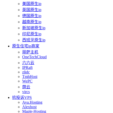
美国原生ip
英国原生ip
德国原生ip
越南原生ip
新加坡原生ip
印尼原生ip
西班牙原生ip
原生住宅ip商家
丽萨主机
OneTechCloud
六六云
IPRaft
zlidc
TmhHost
WePC
荫云
vircs
抗投诉VPS
Ava.Hosting
Alexhost
Maple-Hosting