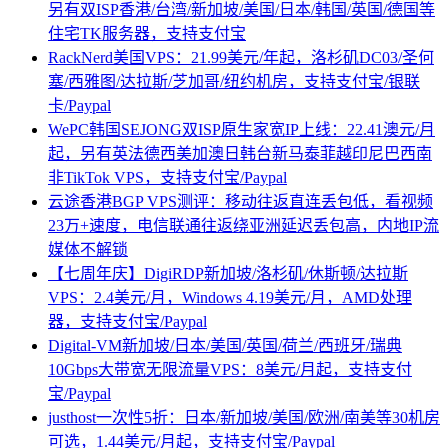
另有双ISP香港/台湾/新加坡/美国/日本/韩国/英国/德国等
住宅TK服务器，支持支付宝
RackNerd美国VPS：21.99美元/年起，洛杉矶DC03/圣何
塞/西雅图/达拉斯/芝加哥/纽约机房，支持支付宝/银联
卡/Paypal
WePC韩国SEJONG双ISP原生家宽IP上线：22.41澳元/月
起，另有英法德西美加澳日韩台新马泰菲越印尼巴西南
非TikTok VPS，支持支付宝/Paypal
云途香港BGP VPS测评：移动往返直连丢包低，看视频
23万+速度，电信联通往返绕亚洲延迟丢包高，内地IP流
媒体不解锁
【七周年庆】DigiRDP新加坡/洛杉矶/休斯顿/达拉斯
VPS：2.4美元/月，Windows 4.19美元/月，AMD处理
器，支持支付宝/Paypal
Digital-VM新加坡/日本/美国/英国/荷兰/西班牙/瑞典
10Gbps大带宽无限流量VPS：8美元/月起，支持支付
宝/Paypal
justhost一次性5折：日本/新加坡/美国/欧洲/南美等30机房
可选，1.44美元/月起，支持支付宝/Paypal