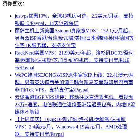
猜你喜欢：
justvps优惠10%，全球43机房可选，2.2美元/月起，支持
银联卡/Paypal，14天退款保证
丽萨主机上新美国Astound真家宽VDS：152.1元/月起，
另有双ISP香港/台湾/新加坡/美国/日本/韩国/英国/德国等
住宅TK服务器，支持支付宝
RackNerd美国VPS：21.99美元/年起，洛杉矶DC03/圣何
塞/西雅图/达拉斯/芝加哥/纽约机房，支持支付宝/银联
卡/Paypal
WePC韩国SEJONG双ISP原生家宽IP上线：22.41澳元/月
起，另有英法德西美加澳日韩台新马泰菲越印尼巴西南
非TikTok VPS，支持支付宝/Paypal
云途香港BGP VPS测评：移动往返直连丢包低，看视频
23万+速度，电信联通往返绕亚洲延迟丢包高，内地IP流
媒体不解锁
【七周年庆】DigiRDP新加坡/洛杉矶/休斯顿/达拉斯
VPS：2.4美元/月，Windows 4.19美元/月，AMD处理
器，支持支付宝/Paypal