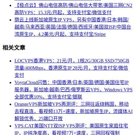
【极点云】佛山电信高防/佛山电信大带宽/美国三网CN2
高防VPS：15.3元/月起，支持支付宝/微信支付
荫云上线新加坡原生IP VPS，另有中国香港/日本/韩国/
越南/马来西亚/英国/法国/德国/西班牙/美国双ISP/中国台
湾原生IP，4.2美元/月起，支持支付宝/Stripe
相关文章
LOCVPS香港VPS：21元/月，1核2G/30GB SSD/750GB
流量/400Mbps，香港原生IP 28元/月，支持支付宝/微信
支付
VoyraCloud闪售：中国香港/日本/英国/德国/美国住宅IP
服务器，新加坡/越南/巴西/俄罗斯云VPS，Windows VPS
全部优惠10%，支持支付宝/银联
OrangeVPS新加坡VPS再测评：三网往返绕韩国，移动
去程直连，看视频13万+速度，新加坡原生IP，流媒体AI
解锁优秀，25端口开放
VPS.CAT美国NTT双ISP VPS测评：美国原生家庭住宅
IP，IP纯净度高，看视频7万+速度，三网回程强制