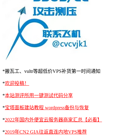
*搬瓦工、vultr等超低价VPS补货第一时间通知
*
欢迎投稿！
*
本站测评所用一键测试代码分享
*
宝塔面板建站教程 wordpress备份与恢复
*
2022年国内外便宜云服务器商家汇总【必看】
*
2019年CN2 GIA往返直连内地VPS推荐