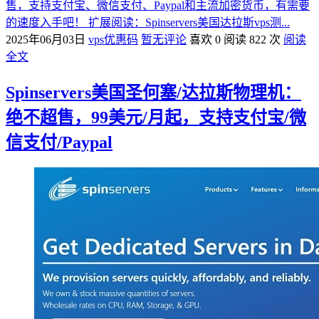
售，支持支付宝、微信支付、Paypal和主流加密货币，有需要
的速度入手吧！ 扩展阅读：Spinservers美国达拉斯vps测...
2025年06月03日
vps优惠码
暂无评论
喜欢 0
阅读 822 次
阅读
全文
Spinservers美国圣何塞/达拉斯物理机：
绝不超售，99美元/月起，支持支付宝/微
信支付/Paypal