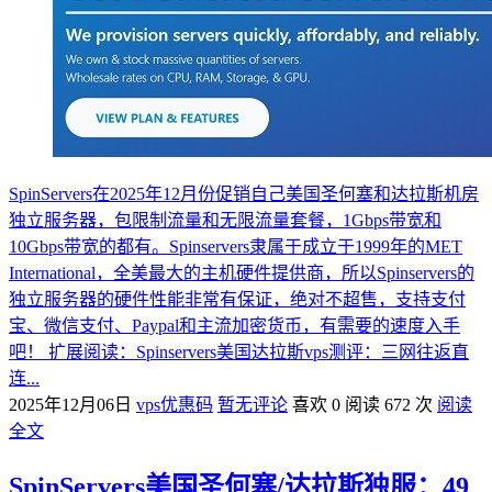
SpinServers在2025年12月份促销自己美国圣何塞和达拉斯机房
独立服务器，包限制流量和无限流量套餐，1Gbps带宽和
10Gbps带宽的都有。Spinservers隶属于成立于1999年的MET
International，全美最大的主机硬件提供商，所以Spinservers的
独立服务器的硬件性能非常有保证，绝对不超售，支持支付
宝、微信支付、Paypal和主流加密货币，有需要的速度入手
吧！ 扩展阅读：Spinservers美国达拉斯vps测评：三网往返直
连...
2025年12月06日
vps优惠码
暂无评论
喜欢 0
阅读 672 次
阅读
全文
SpinServers美国圣何塞/达拉斯独服：49