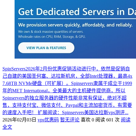
SpinServers2026年2月份优惠促销活动进行中，依然是促销自
己自建的美国圣何塞、达拉斯机房，全部Intel处理器，最高4x
7.68TB NVMe硬盘（可扩展）。Spinservers隶属于成立于1999
年的MET International，全美最大的主机硬件提供商，所以
Spinservers的独立服务器的硬件性能非常有保证，绝对不超
售，支持支付宝、微信支付、Paypal和主流加密货币，有需要
的速度入手吧！ 扩展阅读：Spinservers美国达拉斯vps测评...
2026年02月03日
vps优惠码
暂无评论
喜欢 0
阅读 601 次
阅读
全文