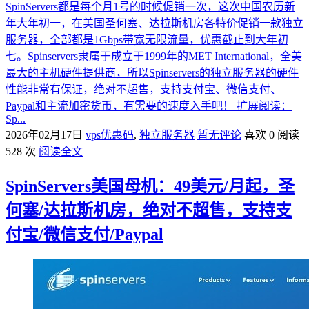
SpinServers都是每个月1号的时候促销一次，这次中国农历新
年大年初一，在美国圣何塞、达拉斯机房各特价促销一款独立
服务器，全部都是1Gbps带宽无限流量，优惠截止到大年初
七。Spinservers隶属于成立于1999年的MET International，全美
最大的主机硬件提供商，所以Spinservers的独立服务器的硬件
性能非常有保证，绝对不超售，支持支付宝、微信支付、
Paypal和主流加密货币，有需要的速度入手吧！ 扩展阅读：
Sp...
2026年02月17日
vps优惠码
,
独立服务器
暂无评论
喜欢 0
阅读
528 次
阅读全文
SpinServers美国母机：49美元/月起，圣
何塞/达拉斯机房，绝对不超售，支持支
付宝/微信支付/Paypal