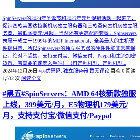
SpinServers的2024年圣诞节和2025年元旦促销活动一起来了，
促销四款美国达拉斯机房独立服务器和三款圣何塞机房独立服
务器，最低49美元/月起，当然还有更高配的套餐。Spinservers
隶属于成立于1999年的MET International，全美最大的主机硬
件提供商，所以Spinservers的独立服务器的硬件性能非常有保
证，绝对不超售，支持支付宝、微信支付、Paypal和主流加密
货币，有需要的速度入手吧！（可定制机型，定制机型...
2024年12月26日
vps优惠码
,
独立服务器
暂无评论
喜欢 0
阅读
1,532 次
阅读全文
#黑五#SpinServers：AMD 64核新款独服
上线，399美元/月，E5物理机179美元/
月，支持支付宝/微信支付/Paypal