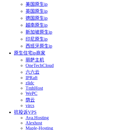
美国原生ip
英国原生ip
德国原生ip
越南原生ip
新加坡原生ip
印尼原生ip
西班牙原生ip
原生住宅ip商家
丽萨主机
OneTechCloud
六六云
IPRaft
zlidc
TmhHost
WePC
荫云
vircs
抗投诉VPS
Ava.Hosting
Alexhost
Maple-Hosting