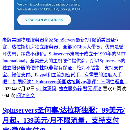
老牌美国物理服务器商家SpinServers最新7月促销美国圣何
塞、达拉斯机房独立服务器，全部10Gbps大带宽，优惠是循
环优惠，续费不涨价。Spinservers隶属于成立于1999年的MET
International，全美最大的主机硬件提供商，所以Spinservers的
独立服务器的硬件性能非常有保证，绝对不超售，支持支付
宝、微信支付、Paypal和主流加密货币，有需要的速度入手
吧！ 扩展阅读：Spinservers美国达拉斯vps测评：三网往返直...
2025年07月02日
vps优惠码
,
独立服务器
暂无评论
喜欢 0
阅读
994 次
阅读全文
Spinservers圣何塞/达拉斯独服：99美元/
月起，139美元/月不限流量，支持支付