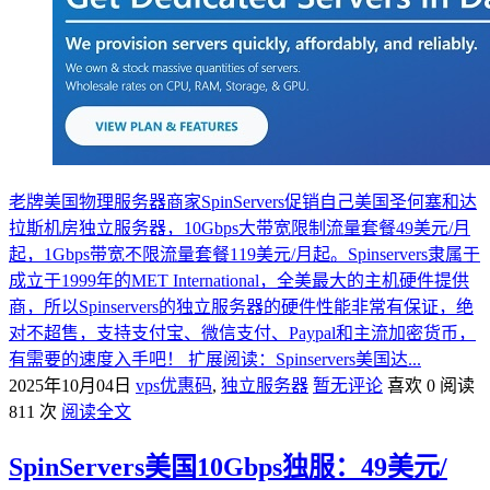
老牌美国物理服务器商家SpinServers促销自己美国圣何塞和达
拉斯机房独立服务器，10Gbps大带宽限制流量套餐49美元/月
起，1Gbps带宽不限流量套餐119美元/月起。Spinservers隶属于
成立于1999年的MET International，全美最大的主机硬件提供
商，所以Spinservers的独立服务器的硬件性能非常有保证，绝
对不超售，支持支付宝、微信支付、Paypal和主流加密货币，
有需要的速度入手吧！ 扩展阅读：Spinservers美国达...
2025年10月04日
vps优惠码
,
独立服务器
暂无评论
喜欢 0
阅读
811 次
阅读全文
SpinServers美国10Gbps独服：49美元/