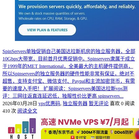
SpinServers单独促销自己美国达拉斯机房的独立服务器，全部
10Gbps大带宽，目前首月优惠促销中。Spinservers隶属于成立
于1999年的MET International，全美最大的主机硬件提供商，
所以Spinservers的独立服务器的硬件性能非常有保证，绝对不
超售，支持支付宝、微信支付、Paypal和主流加密货币，有需
要的速度入手吧！ 扩展阅读：Spinservers美国达拉斯vps测
评：三网往返直连延迟低，独服性价比更高 spinservers...
2026年03月28日
vps优惠码
,
独立服务器
暂无评论
喜欢 0
阅读
410 次
阅读全文