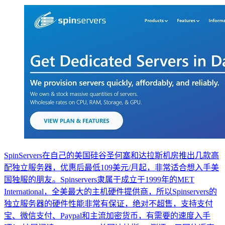
SpinServers在自己的美国硅谷圣何塞和达拉斯机房推出几款高
配独立服务器，优惠后最低109美元/月起，非常适合想入手美
国独服的朋友。Spinservers隶属于成立于1999年的MET
International，全美最大的主机硬件提供商，所以Spinservers的
独立服务器的硬件性能非常有保证，绝对不超售，支持支付
宝、微信支付、Paypal和主流加密货币，有需要的速度入手