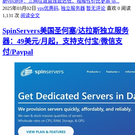
斯vps测评：三网往返直连延迟低，独服性价比更高 sp...
2025年03月02日
vps优惠码
,
独立服务器
暂无评论
喜欢 0
阅读
1,131 次
阅读全文
SpinServers美国圣何塞/达拉斯独立服务
器：49美元/月起，支持支付宝/微信支
付/Paypal