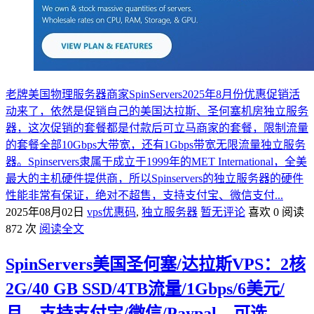
老牌美国物理服务器商家SpinServers2025年8月份优惠促销活
动来了，依然是促销自己的美国达拉斯、圣何塞机房独立服务
器，这次促销的套餐都是付款后可立马商家的套餐，限制流量
的套餐全部10Gbps大带宽，还有1Gbps带宽无限流量独立服务
器。Spinservers隶属于成立于1999年的MET International，全美
最大的主机硬件提供商，所以Spinservers的独立服务器的硬件
性能非常有保证，绝对不超售，支持支付宝、微信支付...
2025年08月02日
vps优惠码
,
独立服务器
暂无评论
喜欢 0
阅读
872 次
阅读全文
SpinServers美国圣何塞/达拉斯VPS：2核
2G/40 GB SSD/4TB流量/1Gbps/6美元/
月，支持支付宝/微信/Paypal，可选