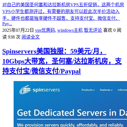
对自己的美国圣何塞和达拉斯机房VPS五折促销，这两个机房
VPS小学生都测评过，有需要的朋友可以趁此次半价活动入
手，硬件也都是独享硬件不超售，支持支付宝、微信支付、
Pay...
2025年07月22日
vps优惠码
,
windows主机
暂无评论
喜欢 0
阅
读 938 次
阅读全文
Spinservers美国独服：59美元/月，
10Gbps大带宽，圣何塞/达拉斯机房，支
持支付宝/微信支付/Paypal