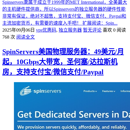
Spinservers隶属于成立于1999年的MET International，全美最大
的主机硬件提供商，所以Spinservers的独立服务器的硬件性能
非常有保证，绝对不超售，支持支付宝、微信支付、Paypal和
主流加密货币，有需要的速度入手吧！ 扩展阅读：Spin...
2025年09月06日
vps优惠码
,
独立服务器
暂无评论
喜欢 0
阅读
768 次
阅读全文
SpinServers美国物理服务器：49美元/月
起，10Gbps大带宽，圣何塞/达拉斯机
房，支持支付宝/微信支付/Paypal