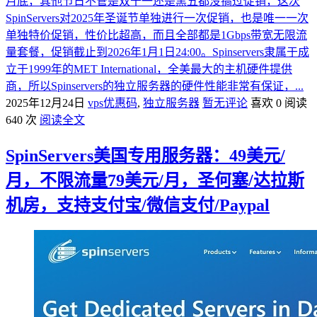
月底，其他节日不管是双十一还是黑五都没搞过促销，这次
SpinServers对2025年圣诞节单独进行一次促销，也是唯一一次
单独特价促销，性价比超高，而且全部都是1Gbps带宽无限流
量套餐，促销截止到2026年1月1日24:00。Spinservers隶属于成
立于1999年的MET International，全美最大的主机硬件提供
商，所以Spinservers的独立服务器的硬件性能非常有保证，...
2025年12月24日
vps优惠码
,
独立服务器
暂无评论
喜欢 0
阅读
640 次
阅读全文
SpinServers美国专用服务器：49美元/
月，不限流量79美元/月，圣何塞/达拉斯
机房，支持支付宝/微信支付/Paypal