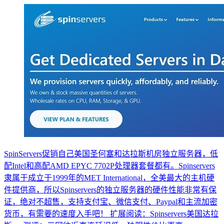
SpinServers促销自己美国圣何塞和达拉斯机房独立服务器，低
配Intel和高配AMD EPYC 7702P处理器套餐都有。Spinservers
隶属于成立于1999年的MET International，全美最大的主机硬
件提供商，所以Spinservers的独立服务器的硬件性能非常有保
证，绝对不超售，支持支付宝、微信支付、Paypal和主流加密
货币，有需要的速度入手吧！ 扩展阅读：Spinservers美国达拉