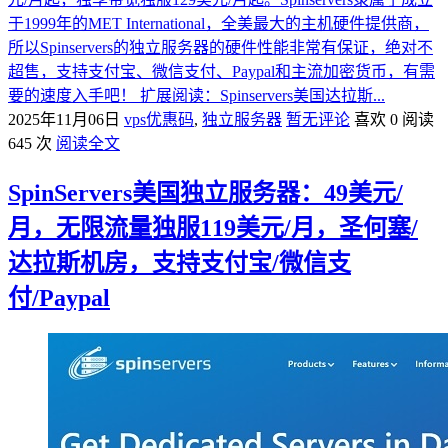
于1999年的MET International，全美最大的主机硬件提供商，
所以Spinservers的独立服务器的硬件性能非常有保证，绝对不
超售，支持支付宝、微信支付、Paypal和主流加密货币，有需
要的速度入手吧！ 扩展阅读：Spinservers美国达拉斯...
2025年11月06日
vps优惠码
,
独立服务器
暂无评论
喜欢 0
阅读
645 次
阅读全文
SpinServers美国独立服务器：49美元/
月，无限流量独服119美元/月，圣何塞/
达拉斯机房，支持支付宝/微信支
付/Paypal