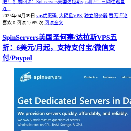
吧！ 扩展阅读：Spinservers美国达拉斯vps测评：三网往返直
连...
2025年04月09日
vps优惠码
,
大硬盘VPS
,
独立服务器
暂无评论
喜欢 0
阅读 1,085 次
阅读全文
SpinServers美国圣何塞/达拉斯VPS五
折：6美元/月起，支持支付宝/微信支
付/Paypal