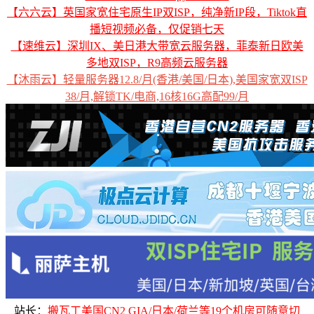
【六六云】英国家宽住宅原生IP双ISP，纯净新IP段，Tiktok直
播短视频必备，仅促销七天
【速维云】深圳IX、美日港大带宽云服务器，菲泰新日欧美
多地双ISP，R9高频云服务器
【沐雨云】轻量服务器12.8/月(香港/美国/日本),美国家宽双ISP
38/月,解锁TK/电商,16核16G高配99/月
站长：
搬瓦工美国CN2 GIA/日本/荷兰等19个机房可随意切