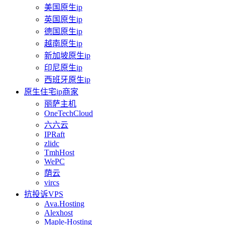
美国原生ip
英国原生ip
德国原生ip
越南原生ip
新加坡原生ip
印尼原生ip
西班牙原生ip
原生住宅ip商家
丽萨主机
OneTechCloud
六六云
IPRaft
zlidc
TmhHost
WePC
荫云
vircs
抗投诉VPS
Ava.Hosting
Alexhost
Maple-Hosting