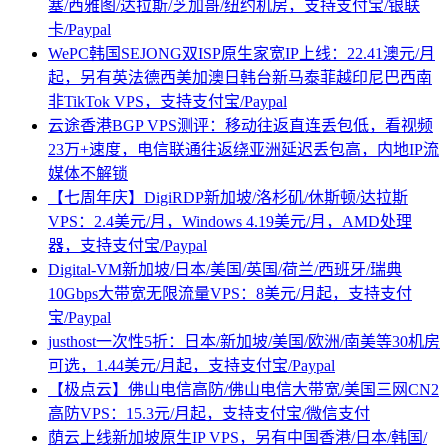
塞/西雅图/达拉斯/芝加哥/纽约机房，支持支付宝/银联
卡/Paypal
WePC韩国SEJONG双ISP原生家宽IP上线：22.41澳元/月
起，另有英法德西美加澳日韩台新马泰菲越印尼巴西南
非TikTok VPS，支持支付宝/Paypal
云途香港BGP VPS测评：移动往返直连丢包低，看视频
23万+速度，电信联通往返绕亚洲延迟丢包高，内地IP流
媒体不解锁
【七周年庆】DigiRDP新加坡/洛杉矶/休斯顿/达拉斯
VPS：2.4美元/月，Windows 4.19美元/月，AMD处理
器，支持支付宝/Paypal
Digital-VM新加坡/日本/美国/英国/荷兰/西班牙/瑞典
10Gbps大带宽无限流量VPS：8美元/月起，支持支付
宝/Paypal
justhost一次性5折：日本/新加坡/美国/欧洲/南美等30机房
可选，1.44美元/月起，支持支付宝/Paypal
【极点云】佛山电信高防/佛山电信大带宽/美国三网CN2
高防VPS：15.3元/月起，支持支付宝/微信支付
荫云上线新加坡原生IP VPS，另有中国香港/日本/韩国/