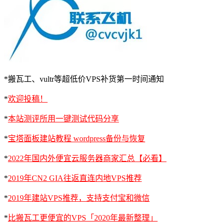
*搬瓦工、vultr等超低价VPS补货第一时间通知
*
欢迎投稿！
*
本站测评所用一键测试代码分享
*
宝塔面板建站教程 wordpress备份与恢复
*
2022年国内外便宜云服务器商家汇总【必看】
*
2019年CN2 GIA往返直连内地VPS推荐
*
2019年建站VPS推荐，支持支付宝和微信
*
比搬瓦工更便宜的VPS「2020年最新整理」