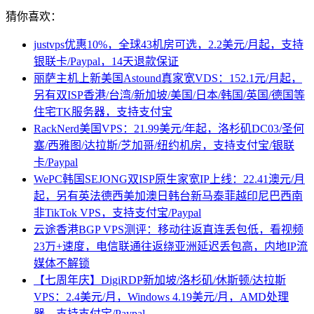
猜你喜欢：
justvps优惠10%，全球43机房可选，2.2美元/月起，支持
银联卡/Paypal，14天退款保证
丽萨主机上新美国Astound真家宽VDS：152.1元/月起，
另有双ISP香港/台湾/新加坡/美国/日本/韩国/英国/德国等
住宅TK服务器，支持支付宝
RackNerd美国VPS：21.99美元/年起，洛杉矶DC03/圣何
塞/西雅图/达拉斯/芝加哥/纽约机房，支持支付宝/银联
卡/Paypal
WePC韩国SEJONG双ISP原生家宽IP上线：22.41澳元/月
起，另有英法德西美加澳日韩台新马泰菲越印尼巴西南
非TikTok VPS，支持支付宝/Paypal
云途香港BGP VPS测评：移动往返直连丢包低，看视频
23万+速度，电信联通往返绕亚洲延迟丢包高，内地IP流
媒体不解锁
【七周年庆】DigiRDP新加坡/洛杉矶/休斯顿/达拉斯
VPS：2.4美元/月，Windows 4.19美元/月，AMD处理
器，支持支付宝/Paypal