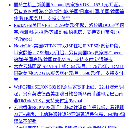
丽萨主机上新美国Astound真家宽VDS：152.1元/月起，
另有双ISP香港/台湾/新加坡/美国/日本/韩国/英国/德国等
住宅TK服务器，支持支付宝
RackNerd美国VPS：21.99美元/年起，洛杉矶DC03/圣何
塞/西雅图/达拉斯/芝加哥/纽约机房，支持支付宝/银联
卡/Paypal
NovixLink美国GTT/NTT双ISP住宅IP VPS补货新IP段，
带宽翻倍，7.99加元/月起，另有美国Cox真家宽/Cogent
站群/美国高防/德国优化VPS，支持支付宝/银联卡
六六云韩国双ISP VPS上线：64元/月，576元/年，DMIT
同款美国CN2 GIA服务器44元/月，396元/年，支持支付
宝
WePC韩国SEJONG双ISP原生家宽IP上线：22.41澳元/月
起，另有英法德西美加澳日韩台新马泰菲越印尼巴西南
非TikTok VPS，支持支付宝/Paypal
云途香港BGP VPS测评：移动往返直连丢包低，看视频
23万+速度，电信联通往返绕亚洲延迟丢包高，内地IP流
媒体不解锁