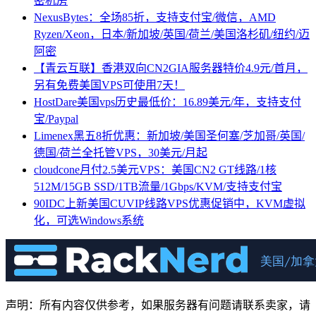
密机房
NexusBytes：全场85折，支持支付宝/微信，AMD
Ryzen/Xeon，日本/新加坡/英国/荷兰/美国洛杉矶/纽约/迈
阿密
【青云互联】香港双向CN2GIA服务器特价4.9元/首月，
另有免费美国VPS可使用7天！
HostDare美国vps历史最低价：16.89美元/年，支持支付
宝/Paypal
Limenex黑五8折优惠：新加坡/美国圣何塞/芝加哥/英国/
德国/荷兰全托管VPS，30美元/月起
cloudcone月付2.5美元VPS：美国CN2 GT线路/1核
512M/15GB SSD/1TB流量/1Gbps/KVM/支持支付宝
90IDC上新美国CUVIP线路VPS优惠促销中，KVM虚拟
化，可选Windows系统
声明：所有内容仅供参考，如果服务器有问题请联系卖家，请