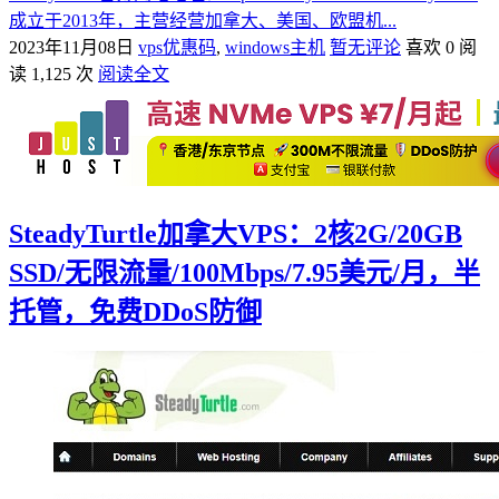
成立于2013年，主营经营加拿大、美国、欧盟机...
2023年11月08日
vps优惠码
,
windows主机
暂无评论
喜欢 0
阅
读 1,125 次
阅读全文
SteadyTurtle加拿大VPS：2核2G/20GB
SSD/无限流量/100Mbps/7.95美元/月，半
托管，免费DDoS防御