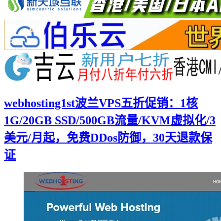
webhosting1st波兰VPS五折促销：1核
1G/20GB SSD/500GB流量/KVM虚拟化/3
美元/月起，免费DDos防御，30天退款保
证