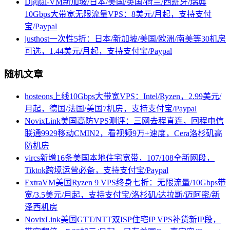
Digital-VM新加坡/日本/美国/英国/荷兰/西班牙/瑞典
10Gbps大带宽无限流量VPS：8美元/月起，支持支付
宝/Paypal
justhost一次性5折：日本/新加坡/美国/欧洲/南美等30机房
可选，1.44美元/月起，支持支付宝/Paypal
随机文章
hosteons上线10Gbps大带宽VPS：Intel/Ryzen，2.99美元/
月起，德国/法国/美国7机房，支持支付宝/Paypal
NovixLink美国高防VPS测评：三网去程直连，回程电信
联通9929移动CMIN2，看视频9万+速度，Cera洛杉矶高
防机房
vircs新增16条美国本地住宅宽带，107/108全新网段，
Tiktok跨境运营必备，支持支付宝/Paypal
ExtraVM美国Ryzen 9 VPS终身七折：无限流量/10Gbps带
宽/3.5美元/月起，支持支付宝/洛杉矶/达拉斯/迈阿密/新
泽西机房
NovixLink美国GTT/NTT双ISP住宅IP VPS补货新IP段，