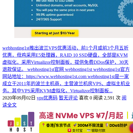
webhosting1st推出波兰VPS优惠活动，前1个月或前3个月五折
优惠，母鸡采用E5处理器，RAID 10 SSD硬盘，全部是KVM
虚拟化，采用Virtualizor控制面板，提供免费DDos保护，30天
退款保证。 webhosting1st官网 webhosting1st webhosting1st官方
网站地址：https://www.webhosting1st.com webhosting1st是一家
成立于2011年的波兰主机商，主营波兰机房VPS、虚拟主机业
务。其中VPS采用KVM虚拟化，Virtualizor控制面板...
2020年09月02日
vps优惠码
暂无评论
喜欢 0
阅读 2,591 次
阅
读全文