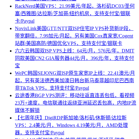
RackNerd美国VPS：21.99美元/年起，洛杉矶DC03/圣何
塞/西雅图/达拉斯/芝加哥/纽约机房，支持支付宝/银联
卡/Paypal
NovixLink美国GTT/NTT双ISP住宅IP VPS补货新IP段，
带宽翻倍，7.99加元/月起，另有美国Cox真家宽/Cogent
站群/美国高防/德国优化VPS，支持支付宝/银联卡
六六云韩国双ISP VPS上线：64元/月，576元/年，DMIT
同款美国CN2 GIA服务器44元/月，396元/年，支持支付
宝
WePC韩国SEJONG双ISP原生家宽IP上线：22.41澳元/月
起，另有英法德西美加澳日韩台新马泰菲越印尼巴西南
非TikTok VPS，支持支付宝/Paypal
云途香港BGP VPS测评：移动往返直连丢包低，看视频
23万+速度，电信联通往返绕亚洲延迟丢包高，内地IP流
媒体不解锁
【七周年庆】DigiRDP新加坡/洛杉矶/休斯顿/达拉斯
VPS：2.4美元/月，Windows 4.19美元/月，AMD处理
器，支持支付宝/Paypal