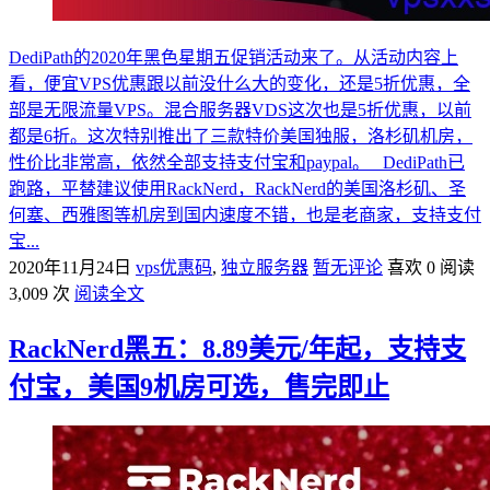
DediPath的2020年黑色星期五促销活动来了。从活动内容上
看，便宜VPS优惠跟以前没什么大的变化，还是5折优惠，全
部是无限流量VPS。混合服务器VDS这次也是5折优惠，以前
都是6折。这次特别推出了三款特价美国独服，洛杉矶机房，
性价比非常高，依然全部支持支付宝和paypal。 DediPath已
跑路，平替建议使用RackNerd，RackNerd的美国洛杉矶、圣
何塞、西雅图等机房到国内速度不错，也是老商家，支持支付
宝...
2020年11月24日
vps优惠码
,
独立服务器
暂无评论
喜欢 0
阅读
3,009 次
阅读全文
RackNerd黑五：8.89美元/年起，支持支
付宝，美国9机房可选，售完即止