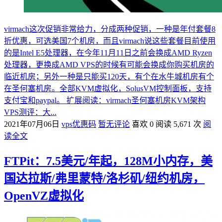
virmach这次促销非常给力，分成两种促销，一种是年付套餐8
折优惠，可选美国7个机房，而且virmach说这些套餐目前使用
的是Intel E5处理器，在今年11月11日之前会换成AMD Ryzen
处理器，更换成AMD VPS的时候有可能会换成你购买机房的
临近机房；另外一种是只能买120天，有个在水牛城机房有个
在圣何塞机房。全部KVM虚拟化，SolusVM控制面板，支持
支付宝和paypal。 扩展阅读：virmach圣何塞机房KVM架构
VPS测评：大...
2021年07月06日
vps优惠码
暂无评论
喜欢 0
阅读 5,671 次
阅
读全文
FTPit：7.5美元/年起，128M小内存，美
国达拉斯/弗里蒙特/洛杉矶/纽约机房，
OpenVZ虚拟化