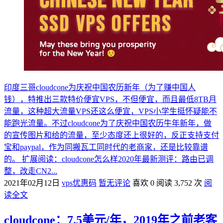
印度三哥cloudcone为庆祝中国农历新年（为了赚中国人
钱），特推出三款特价便宜VPS，不但便宜，而且最低8TB月
流量，这种超大流量VPS还这么便宜，VPS小学生挺怀疑能不
能跑光流量。不过cloudcone为了庆祝中国农历牛年新年，做
的宣传图片和给的流量，至少态度还上很好的，反正支持支付
宝和paypal，作为同搬瓦工同时代的老商家，还是比较靠谱
的。 扩展阅读：cloudcone怎么样2020年最新测评：路由已调
整，改走CN2...
2021年02月12日
vps优惠码
暂无评论
喜欢 0
阅读 3,752 次
阅
读全文
cloudcone：7.5美元/年，2019年之前老客