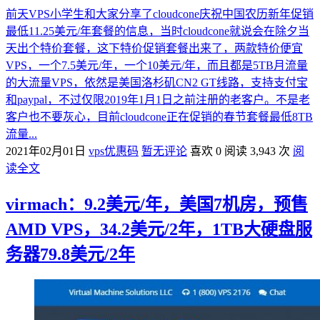
前天VPS小学生和大家分享了cloudcone庆祝中国农历新年促销
最低11.25美元/年套餐的信息，当时cloudcone就说会在除夕当
天出个特价套餐，这下特价促销套餐出来了，两款特价便宜
VPS，一个7.5美元/年，一个10美元/年，而且都是5TB月流量
的大流量VPS，依然是美国洛杉矶CN2 GT线路，支持支付宝
和paypal，不过仅限2019年1月1日之前注册的老客户。不是老
客户也不要灰心，目前cloudcone正在促销的春节套餐最低8TB
流量...
2021年02月01日
vps优惠码
暂无评论
喜欢 0
阅读 3,943 次
阅
读全文
virmach：9.2美元/年，美国7机房，预售
AMD VPS，34.2美元/2年，1TB大硬盘服
务器79.8美元/2年