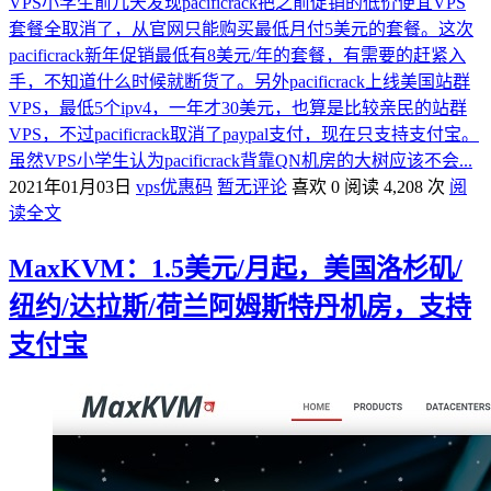
VPS小学生前几天发现pacificrack把之前促销的低价便宜VPS
套餐全取消了，从官网只能购买最低月付5美元的套餐。这次
pacificrack新年促销最低有8美元/年的套餐，有需要的赶紧入
手，不知道什么时候就断货了。另外pacificrack上线美国站群
VPS，最低5个ipv4，一年才30美元，也算是比较亲民的站群
VPS，不过pacificrack取消了paypal支付，现在只支持支付宝。
虽然VPS小学生认为pacificrack背靠QN机房的大树应该不会...
2021年01月03日
vps优惠码
暂无评论
喜欢 0
阅读 4,208 次
阅
读全文
MaxKVM：1.5美元/月起，美国洛杉矶/
纽约/达拉斯/荷兰阿姆斯特丹机房，支持
支付宝