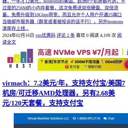
器，一年才12美元，hosteons的美国、欧洲8个机房都可选，不
过是的256M的小内存套餐，这次免费送双倍硬盘、双倍流
量、免费升级到10Gbps带宽，而且允许个人用户开通25端口
当做邮件服务器（群发或者被投诉的话不行）。另外hosteons
清库存上线...
2024年02月16日
vps优惠码
评论 2 条
喜欢 0
阅读 4,109 次
阅
读全文
virmach：7.2美元/年，支持支付宝/美国7
机房/可迁移AMD处理器，另有2.68美
元/120天套餐，支持支付宝