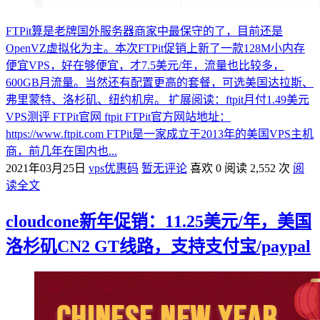
FTPit算是老牌国外服务器商家中最保守的了，目前还是
OpenVZ虚拟化为主。本次FTPit促销上新了一款128M小内存
便宜VPS，好在够便宜，才7.5美元/年，流量也比较多，
600GB月流量。当然还有配置更高的套餐，可选美国达拉斯、
弗里蒙特、洛杉矶、纽约机房。 扩展阅读：ftpit月付1.49美元
VPS测评 FTPit官网 ftpit FTPit官方网站地址：
https://www.ftpit.com FTPit是一家成立于2013年的美国VPS主机
商，前几年在国内也...
2021年03月25日
vps优惠码
暂无评论
喜欢 0
阅读 2,552 次
阅
读全文
cloudcone新年促销：11.25美元/年，美国
洛杉矶CN2 GT线路，支持支付宝/paypal