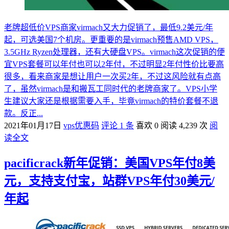
老牌超低价VPS商家virmach又大力促销了，最低9.2美元/年
起，可选美国7个机房。更重要的是virmach预售AMD VPS，
3.5GHz Ryzen处理器，还有大硬盘VPS。virmach这次促销的便
宜VPS套餐可以年付也可以2年付，不过明显2年付性价比要高
很多，看来商家是想让用户一次买2年，不过这风险就有点高
了，虽然virmach是和搬瓦工同时代的老牌商家了。VPS小学
生建议大家还是根据需要入手，毕竟virmach的特价套餐不退
款。反正...
2021年01月17日
vps优惠码
评论 1 条
喜欢 0
阅读 4,239 次
阅
读全文
pacificrack新年促销：美国VPS年付8美
元，支持支付宝，站群VPS年付30美元/
年起