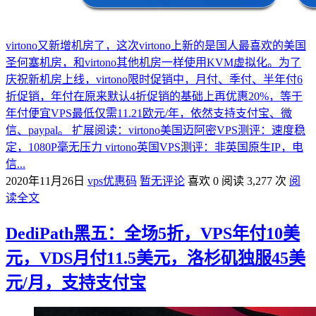
virtono又新增机房了，这次virtono上新的是国人最喜欢的美国
圣何塞机房，和virtono其他机房一样使用KVM虚拟化。为了
庆祝新机房上线，virtono限时促销中，月付、季付、半年付6
折促销，年付在原来默认4折促销的基础上再优惠20%，等于
年付便宜VPS最低仅需11.21欧元/年，依然支持支付宝、微
信、paypal。 扩展阅读：virtono美国迈阿密VPS测评：速度稳
定，1080P毫无压力 virtono英国VPS测评：非英国原生IP，电
信...
2020年11月26日
vps优惠码
暂无评论
喜欢 0
阅读 3,277 次
阅
读全文
DediPath黑五：全场5折，VPS年付10美
元，VDS月付11.5美元，洛杉矶独服45美
元/月，支持支付宝