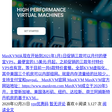
MaxKVM从现在开始到2021年1月1日促销三款可以月付的便
宜VPS，最便宜的1.5美元/月起，之前促销的三款年付特价
VPS也有货，等于目前一共6款特价套餐。全部KVM虚拟化，
其中美国三个机房可以内部组网。就是内存流量给的比较少，
支持支付宝和paypal。 MaxKVM官网 MaxKVM MaxKVM官方
网站地址：https://www.maxkvm.com MaxKVM成立于2020年5
月，主营新加坡、美国洛杉矶、纽约、达拉斯、荷兰阿姆斯特
丹机房的基于KVM...
2020年12月21日
vps优惠码
暂无评论
喜欢 0
阅读 3,127 次
阅
读全文