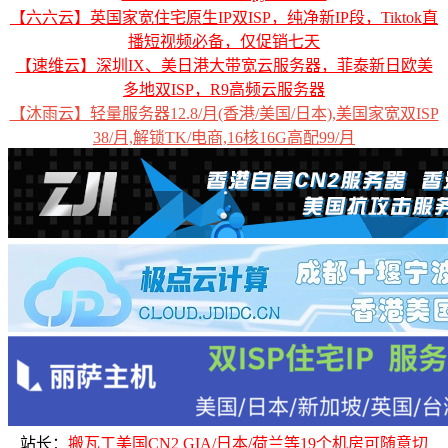
【六六云】英国家宽住宅原生IP双ISP，纯净新IP段，Tiktok直
播短视频必备，仅促销七天
【速维云】深圳IX、美日港大带宽云服务器，菲泰新日欧美
多地双ISP，R9高频云服务器
【沐雨云】轻量服务器12.8/月(香港/美国/日本),美国家宽双ISP
38/月,解锁TK/电商,16核16G高配99/月
站长：
搬瓦工美国CN2 GIA/日本/荷兰等19个机房可随意切