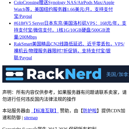
ColoCrossing赠送Synology NAS/AirPods Max/Apple
Watch等，美国纽约服务器1.66美元/月，支持支付
宝/Paypal
#618#V5 Server日本东京/美国洛杉矶VPS：168元/年，支
持支付宝/微信支付，1核1G/10GB硬盘/500GB流
量/200Mbps
RakSmart美国精品CN2线路低延迟、近乎零丢包，VPS/
裸机云/物理服务器限时7折促销，支持支付宝/银
联/Paypal
声明：所有内容仅供参考，如果服务器有问题请联系卖家，请
勿进行任何违反国内法律法规的操作
本站服务器由
【标准互联】
赞助，由【
防护啦
】提供CDN加
速和防御 |
sitemap