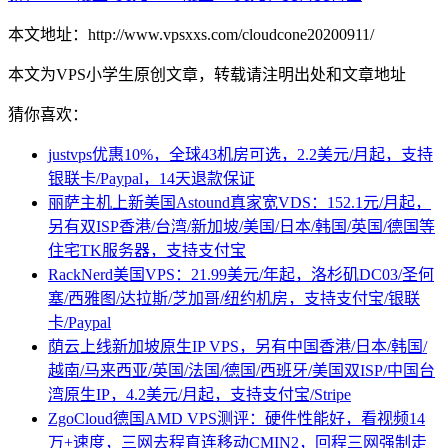
本文地址：http://www.vpsxxs.com/cloudcone20200911/
本文为VPS小学生原创文章，转载请注明出处和文章地址
猜你喜欢：
justvps优惠10%，全球43机房可选，2.2美元/月起，支持
银联卡/Paypal，14天退款保证
丽萨主机上新美国Astound真家宽VDS：152.1元/月起，
另有双ISP香港/台湾/新加坡/美国/日本/韩国/英国/德国等
住宅TK服务器，支持支付宝
RackNerd美国VPS：21.99美元/年起，洛杉矶DC03/圣何
塞/西雅图/达拉斯/芝加哥/纽约机房，支持支付宝/银联
卡/Paypal
荫云上线新加坡原生IP VPS，另有中国香港/日本/韩国/
越南/马来西亚/英国/法国/德国/西班牙/美国双ISP/中国台
湾原生IP，4.2美元/月起，支持支付宝/Stripe
ZgoCloud德国AMD VPS测评：硬件性能好，看视频14
万+速度，三网去程直连移动CMIN2，回程三网强制走