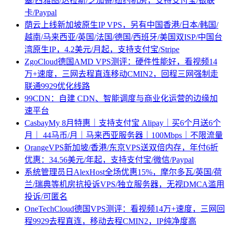
塞/西雅图/达拉斯/芝加哥/纽约机房，支持支付宝/银联
卡/Paypal
荫云上线新加坡原生IP VPS，另有中国香港/日本/韩国/
越南/马来西亚/英国/法国/德国/西班牙/美国双ISP/中国台
湾原生IP，4.2美元/月起，支持支付宝/Stripe
ZgoCloud德国AMD VPS测评：硬件性能好，看视频14
万+速度，三网去程直连移动CMIN2，回程三网强制走
联通9929优化线路
99CDN：自建 CDN、智能调度与商业化运营的边缘加
速平台
CasbayMy 8月特惠｜支持支付宝 Alipay｜买6个月送6个
月｜ 44马币/月｜马来西亚服务器｜100Mbps｜不限流量
OrangeVPS新加坡/香港/东京VPS送双倍内存，年付6折
优惠：34.56美元/年起，支持支付宝/微信/Paypal
系统管理员日AlexHost全场优惠15%，摩尔多瓦/英国/荷
兰/瑞典等机房抗投诉VPS/独立服务器，无视DMCA滥用
投诉/可匿名
OneTechCloud德国VPS测评：看视频14万+速度，三网回
程9929去程直连，移动去程CMIN2，IP纯净度高