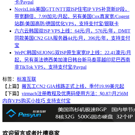
卡/Paypal
NovixLink美国GTT/NTT双ISP住宅IP VPS补货新IP段，
带宽翻倍，7.99加元/月起，另有美国Cox真家宽/Cogent
站群/美国高防/德国优化VPS，支持支付宝/银联卡
六六云韩国双ISP VPS上线：64元/月，576元/年，DMIT
同款美国CN2 GIA服务器44元/月，396元/年，支持支付
宝
WePC韩国SEJONG双ISP原生家宽IP上线：22.41澳元/月
起，另有英法德西美加澳日韩台新马泰菲越印尼巴西南
非TikTok VPS，支持支付宝/Paypal
标签：
标准互联
【上篇】
搬瓦工CN2 GIA线路正式上线，季付19.99美元起
【下篇】
virmach注册教程及优惠码使用方法：$0.87/月256M
内存VPS购买小技巧 支持支付宝
欢迎留言或者吐槽商家