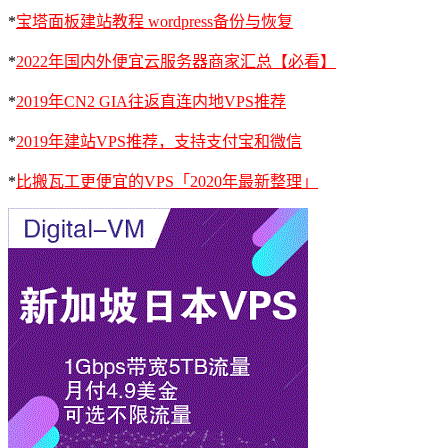
*
宝塔面板建站教程 wordpress备份与恢复
*
2022年国内外便宜云服务器商家汇总【必看】
*
2019年CN2 GIA往返直连内地VPS推荐
*
2019年建站VPS推荐，支持支付宝和微信
*
比搬瓦工更便宜的VPS「2020年最新整理」