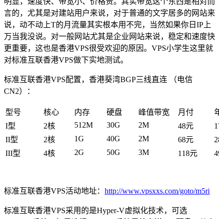
明显，速度快、带宽小、价格贵。其实带宽这个东西是相对而
言的，尤其是对建站用户来说，对于普通的文字居多的网站来
说，动不动上T的月流量其实根本用不完，当然如果你日IP上
万当我没说。对一般网站尤其是企业网站来说，稳定和速度快
更重要，这也是香港VPS很受欢迎的原因。VPS小学生这里就
对标准互联香港VPS做下实地测试。
标准互联香港VPS配置，香港葵湾BGP三线直连 （电信
CN2）：
型号
核心
内存
硬盘
峰值带宽
月付
512M
30G
2M
I型
2核
48元
1
1G
40G
2M
II型
2核
68元
2
2G
50G
3M
III型
4核
118元
4
标准互联香港VPS活动地址：
http://www.vpsxxs.com/goto/m5ri
标准互联香港VPS采用的是Hyper-V虚拟化技术，可选