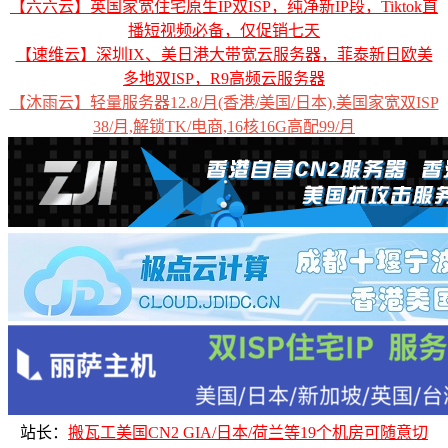
【六六云】英国家宽住宅原生IP双ISP，纯净新IP段，Tiktok直
播短视频必备，仅促销七天
【速维云】深圳IX、美日港大带宽云服务器，菲泰新日欧美
多地双ISP，R9高频云服务器
【沐雨云】轻量服务器12.8/月(香港/美国/日本),美国家宽双ISP
38/月,解锁TK/电商,16核16G高配99/月
站长：
搬瓦工美国CN2 GIA/日本/荷兰等19个机房可随意切