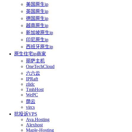
美国原生ip
英国原生ip
德国原生ip
越南原生ip
新加坡原生ip
印尼原生ip
西班牙原生ip
原生住宅ip商家
丽萨主机
OneTechCloud
六六云
IPRaft
zlidc
TmhHost
WePC
荫云
vircs
抗投诉VPS
Ava.Hosting
Alexhost
Maple-Hosting