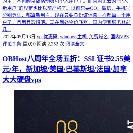
为主，不再经常搞活动吸引个人用户了。而且腾讯云对“个人
新用户”的界定也比以前严格了。以前只要QQ、微信、手机号
分别登陆，都算新用户，现在只要身份证信息一样都算一个用
户了，且用且珍惜吧。现在到处物价飞涨，国内便宜服务器前
几...
2022年05月13日
vps优惠码
,
windows主机
,
免费域名
,
国内VPS
评论 2 条
喜欢 0
阅读 2,252 次
阅读全文
OBHost八周年全场五折：SSL证书2.55美
元/年，新加坡/美国/巴基斯坦/法国/加拿
大大硬盘vps