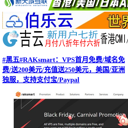
#黑五#RAKsmart：VPS首月免费/域名免
费/送200美元/充值送250美元，美国/亚洲
独服，支持支付宝/Paypal