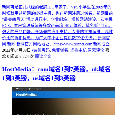
新网可是正儿八经的老牌IDC商家了，VPS小学生在2009年的
时候就用过新网的虚拟主机，也在新网注册过域名。新网目前
“最美四月天”活动进行中，企业邮箱、模板网站建设、云主机
ECS、客户管理系统等多款产品均可0元体验，域名低至1元。
强大的产品功能、多场景的应用支持、专业的实施运维、高性
价比的折扣优惠，为广大中小企业提供数字化优选。 新网官
网 新网 新网官方网站地址：https://www.xinnet.com 新网成立...
2022年04月08日
vps优惠码
,
免费域名
,
虚拟主机
暂无评论
喜
欢 0
阅读 3,724 次
阅读全文
HostMedia：com域名1到7英镑，uk域名
1到3英镑，us域名1到3英镑