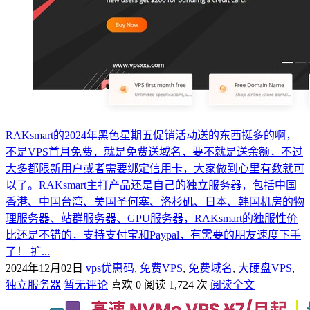
RAKsmart的2024年黑色星期五促销活动送的东西挺多的啊，
不是VPS首月免费，就是免费送域名，要不就是送余额，不过
大多都限新用户或者需要绑定信用卡，大家做到心里有数就可
以了。RAKsmart主打产品还是自己的独立服务器，包括中国
香港、中国台湾、美国圣何塞、洛杉矶、日本、韩国机房的物
理服务器、站群服务器、GPU服务器，RAKsmart的独服性价
比还是不错的，支持支付宝和Paypal，有需要的朋友速度下手
了！ 扩...
2024年12月02日
vps优惠码
,
免费VPS
,
免费域名
,
大硬盘VPS
,
独立服务器
暂无评论
喜欢 0
阅读 1,724 次
阅读全文