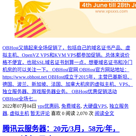
OBHost又搞起来全场促销了，包括自己的域名证书产品、虚
拟主机、OpenVZ VPS和KVM VPS都参加促销。总体来说价
格不便宜，也就SSL域名证书划算一点，想要域名证书和冷门
机房的可以关注一下。 OBHost官网 OBHost官方网站地址：
https://www.obhost.net OBHost成立于2015年，主营巴基斯坦、
德国、波兰、新加坡、法国、加拿大机房的虚拟主机、VPS、
独立服务器、游戏服务器业务。 OBHost优惠促销活动
OBHost全场七...
2022年07月04日
vps优惠码
,
免费域名
,
大硬盘VPS
,
独立服务
器
,
虚拟主机
暂无评论
喜欢 0
阅读 2,070 次
阅读全文
腾讯云服务器：20元/3月，58元/年，