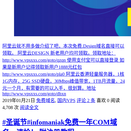
阿里云就不用多做介绍了吧，本次免费.Design域名直接可以
领取。 阿里云DESIGN 新老用户均可领取。领取地址：
http://www.vpsxxs.com/goto/qzqn 使用支付宝可以直接登录 如
果是新用户记得领取新用户1888元红包
http://www.vpsxxs.com/goto/pla0 阿里云香港轻量服务器，1核
1G内存，25G SSD硬盘，30Mbps峰值带宽，1TB月流量，24
元一个月，有需要的可以入手，很划算。地址
http://www.vpsxxs.com/goto/dhxn
2019年01月21日
免费域名
,
国内VPS
评论 2 条
喜欢 0
阅读
4,708 次
阅读全文
#圣诞节#infomaniak免费一年COM域