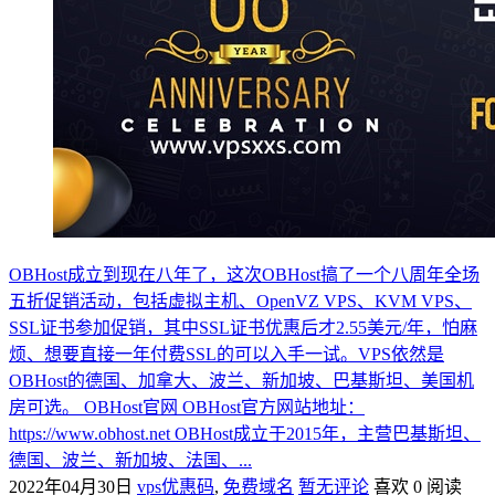
OBHost成立到现在八年了，这次OBHost搞了一个八周年全场
五折促销活动，包括虚拟主机、OpenVZ VPS、KVM VPS、
SSL证书参加促销，其中SSL证书优惠后才2.55美元/年，怕麻
烦、想要直接一年付费SSL的可以入手一试。VPS依然是
OBHost的德国、加拿大、波兰、新加坡、巴基斯坦、美国机
房可选。 OBHost官网 OBHost官方网站地址：
https://www.obhost.net OBHost成立于2015年，主营巴基斯坦、
德国、波兰、新加坡、法国、...
2022年04月30日
vps优惠码
,
免费域名
暂无评论
喜欢 0
阅读