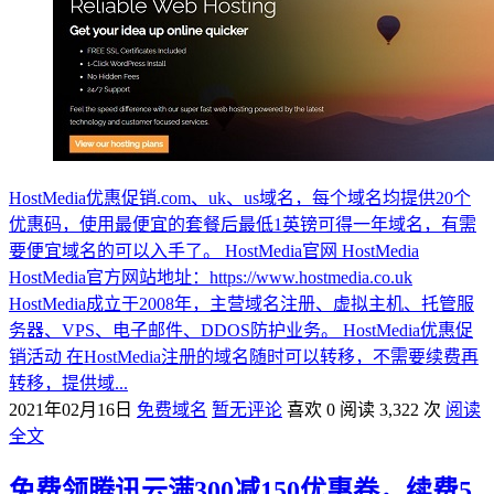
HostMedia优惠促销.com、uk、us域名，每个域名均提供20个
优惠码，使用最便宜的套餐后最低1英镑可得一年域名，有需
要便宜域名的可以入手了。 HostMedia官网 HostMedia
HostMedia官方网站地址：https://www.hostmedia.co.uk
HostMedia成立于2008年，主营域名注册、虚拟主机、托管服
务器、VPS、电子邮件、DDOS防护业务。 HostMedia优惠促
销活动 在HostMedia注册的域名随时可以转移，不需要续费再
转移，提供域...
2021年02月16日
免费域名
暂无评论
喜欢 0
阅读 3,322 次
阅读
全文
免费领腾讯云满300减150优惠卷，续费5