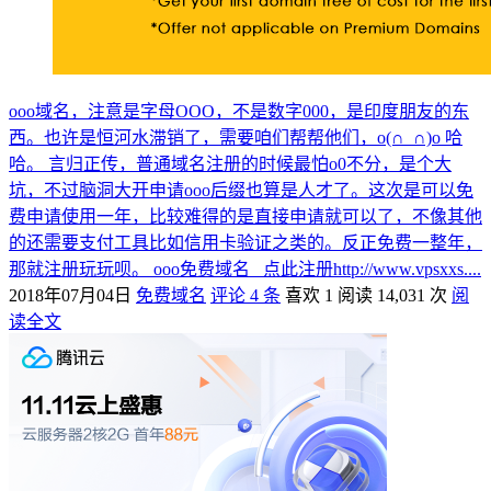
ooo域名，注意是字母OOO，不是数字000，是印度朋友的东
西。也许是恒河水滞销了，需要咱们帮帮他们，o(∩_∩)o 哈
哈。 言归正传，普通域名注册的时候最怕o0不分，是个大
坑，不过脑洞大开申请ooo后缀也算是人才了。这次是可以免
费申请使用一年，比较难得的是直接申请就可以了，不像其他
的还需要支付工具比如信用卡验证之类的。反正免费一整年，
那就注册玩玩呗。 ooo免费域名 点此注册http://www.vpsxxs....
2018年07月04日
免费域名
评论 4 条
喜欢 1
阅读 14,031 次
阅
读全文