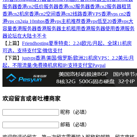
服务器
香港cn2低价服务器
香港cn2服务器
香港cn2服务器租赁
香港cn2机房
香港cn2空间
香港cn2线路
香港VPS
香港vps cn2
香
港vps cn2gia 10mbps
香港vps主机推荐
香港vps低至20
香港vps大
容量
香港服务器
香港服务器主机租用
香港服务器使用
香港服务
器论坛在大陆卡不卡
【上篇】
Friendhosting夏季特卖：2.24欧元/月起，全球11机房
可选，支持支付宝/微信支付
【下篇】
justvps香港/美国/俄罗斯/欧洲21机房VPS：2.2美元/月
起，不限流量/免费换机房和IP/支持支付宝Paypal
欢迎留言或者吐槽商家
昵称（必填）
邮箱（必填）