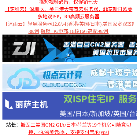
播短视频必备，仅促销七天
【速维云】深圳IX、美日港大带宽云服务器，菲泰新日欧美
多地双ISP，R9高频云服务器
【沐雨云】轻量服务器12.8/月(香港/美国/日本),美国家宽双ISP
38/月,解锁TK/电商,16核16G高配99/月
站长：
搬瓦工美国CN2 GIA/日本/荷兰等19个机房可随意切
换，49.99美元/季，支持支付宝/Paypal