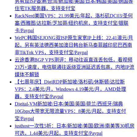
另有双ISP香港/台湾/新加坡/美国/日本/韩国/英国/德国等
住宅TK服务器，支持支付宝
RackNerd美国VPS：21.99美元/年起，洛杉矶DC03/圣何
塞/西雅图/达拉斯/芝加哥/纽约机房，支持支付宝/银联
卡/Paypal
WePC韩国SEJONG双ISP原生家宽IP上线：22.41澳元/月
起，另有英法德西美加澳日韩台新马泰菲越印尼巴西南
非TikTok VPS，支持支付宝/Paypal
云途香港BGP VPS测评：移动往返直连丢包低，看视频
23万+速度，电信联通往返绕亚洲延迟丢包高，内地IP流
媒体不解锁
【七周年庆】DigiRDP新加坡/洛杉矶/休斯顿/达拉斯
VPS：2.4美元/月，Windows 4.19美元/月，AMD处理
器，支持支付宝/Paypal
Digital-VM新加坡/日本/美国/英国/荷兰/西班牙/瑞典
10Gbps大带宽无限流量VPS：8美元/月起，支持支付
宝/Paypal
justhost一次性5折：日本/新加坡/美国/欧洲/南美等30机房
可选，1.44美元/月起，支持支付宝/Paypal