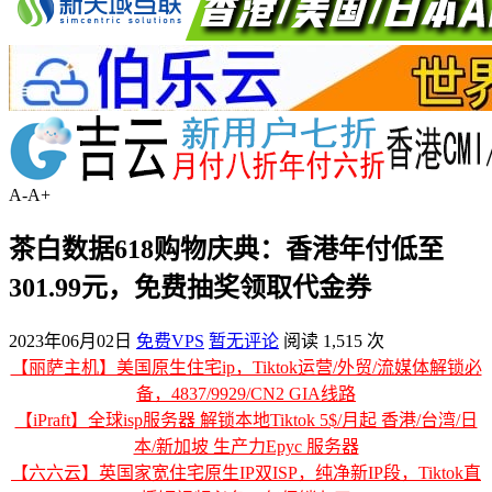
A-
A+
茶白数据618购物庆典：香港年付低至
301.99元，免费抽奖领取代金券
2023年06月02日
免费VPS
暂无评论
阅读 1,515 次
【丽萨主机】美国原生住宅ip，Tiktok运营/外贸/流媒体解锁必
备，4837/9929/CN2 GIA线路
【iPraft】全球isp服务器 解锁本地Tiktok 5$/月起 香港/台湾/日
本/新加坡 生产力Epyc 服务器
【六六云】英国家宽住宅原生IP双ISP，纯净新IP段，Tiktok直