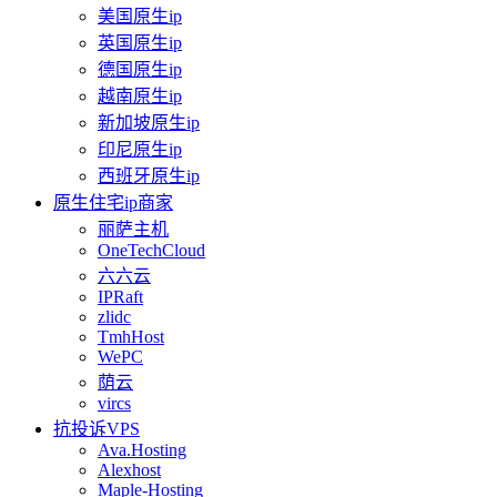
美国原生ip
英国原生ip
德国原生ip
越南原生ip
新加坡原生ip
印尼原生ip
西班牙原生ip
原生住宅ip商家
丽萨主机
OneTechCloud
六六云
IPRaft
zlidc
TmhHost
WePC
荫云
vircs
抗投诉VPS
Ava.Hosting
Alexhost
Maple-Hosting