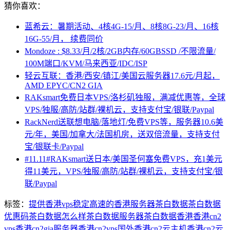
猜你喜欢：
蓝希云：暑期活动、4核4G-15/月、8核8G-23/月、16核
16G-55/月， 续费同价
Mondoze : $8.33/月/2核/2GB内存/60GBSSD /不限流量/
100M端口/KVM/马来西亚/IDC/ISP
轻云互联：香港/西安/镇江/美国云服务器17.6元/月起，
AMD EPYC/CN2 GIA
RAKsmart免费日本VPS/洛杉矶独服，满减优惠等，全球
VPS/独服/高防/站群/裸机云，支持支付宝/银联/Paypal
RackNerd送联想电脑/落地灯/免费VPS等，服务器10.6美
元/年，美国/加拿大/法国机房，送双倍流量，支持支付
宝/银联卡/Paypal
#11.11#RAKsmart送日本/美国圣何塞免费VPS，充1美元
得11美元，VPS/独服/高防/站群/裸机云，支持支付宝/银
联/Paypal
标签：
提供香港vps
稳定高速的香港服务器
茶白数据
茶白数据
优惠码
茶白数据怎么样
茶白数据服务器
茶白数据香港
香港cn2
vps
香港cn2gia服务器
香港cn2vps国外
香港cn2云主机
香港cn2云