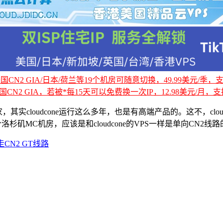
CN2 GIA/日本/荷兰等19个机房可随意切换，49.99美元/季，支持
国CN2 GIA，若被*每15天可以免费换一次IP，12.98美元/月，支持
，其实cloudcone运行这么多年，也是有高端产品的。这不，cl
有一个洛杉矶MC机房，应该是和cloudcone的VPS一样是单向CN
走CN2 GT线路