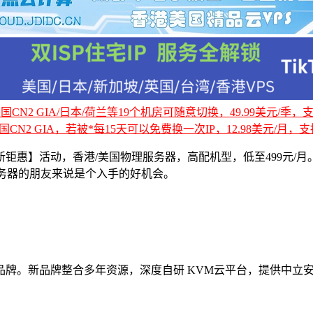
CN2 GIA/日本/荷兰等19个机房可随意切换，49.99美元/季，支持
国CN2 GIA，若被*每15天可以免费换一次IP，12.98美元/月，支持
钜惠】活动，香港/美国物理服务器，高配机型，低至499元/
理服务器的朋友来说是个入手的好机会。
品牌。新品牌整合多年资源，深度自研 KVM云平台，提供中立安