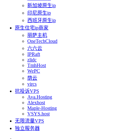
新加坡原生ip
印尼原生ip
西班牙原生ip
原生住宅ip商家
丽萨主机
OneTechCloud
六六云
IPRaft
zlidc
TmhHost
WePC
荫云
vircs
抗投诉VPS
Ava.Hosting
Alexhost
Maple-Hosting
VSYS.host
无限流量VPS
独立服务器