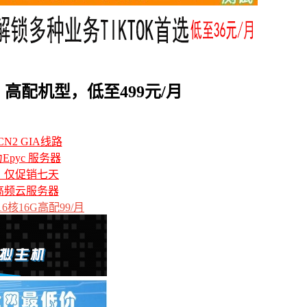
配机型，低至499元/月
N2 GIA线路
力Epyc 服务器
备，仅促销七天
高频云服务器
6核16G高配99/月