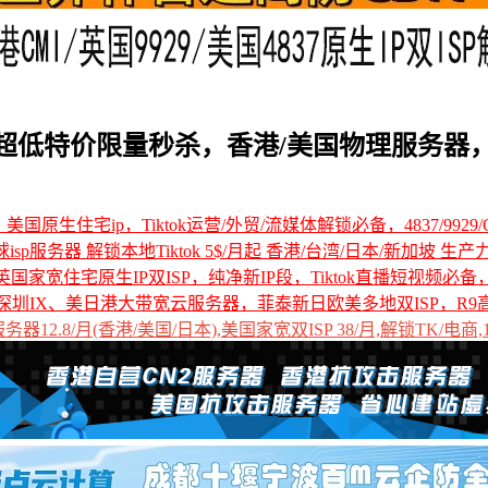
超低特价限量秒杀，香港/美国物理服务器，高
国原生住宅ip，Tiktok运营/外贸/流媒体解锁必备，4837/9929/C
全球isp服务器 解锁本地Tiktok 5$/月起 香港/台湾/日本/新加坡 生产
国家宽住宅原生IP双ISP，纯净新IP段，Tiktok直播短视频必
深圳IX、美日港大带宽云服务器，菲泰新日欧美多地双ISP，R9
12.8/月(香港/美国/日本),美国家宽双ISP 38/月,解锁TK/电商,1