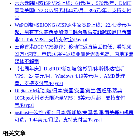
六六云韩国双ISP VPS上线：64元/月，576元/年，DMIT
同款美国CN2 GIA服务器44元/月，396元/年，支持支付
宝
WePC韩国SEJONG双ISP原生家宽IP上线：22.41澳元/月
起，另有英法德西美加澳日韩台新马泰菲越印尼巴西南
非TikTok VPS，支持支付宝/Paypal
云途香港BGP VPS测评：移动往返直连丢包低，看视频
23万+速度，电信联通往返绕亚洲延迟丢包高，内地IP流
媒体不解锁
【七周年庆】DigiRDP新加坡/洛杉矶/休斯顿/达拉斯
VPS：2.4美元/月，Windows 4.19美元/月，AMD处理
器，支持支付宝/Paypal
Digital-VM新加坡/日本/美国/英国/荷兰/西班牙/瑞典
10Gbps大带宽无限流量VPS：8美元/月起，支持支付
宝/Paypal
justhost一次性5折：日本/新加坡/美国/欧洲/南美等30机房
可选，1.44美元/月起，支持支付宝/Paypal
相关文章