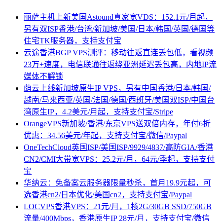
丽萨主机上新美国Astound真家宽VDS：152.1元/月起，
另有双ISP香港/台湾/新加坡/美国/日本/韩国/英国/德国等
住宅TK服务器，支持支付宝
云途香港BGP VPS测评：移动往返直连丢包低，看视频
23万+速度，电信联通往返绕亚洲延迟丢包高，内地IP流
媒体不解锁
荫云上线新加坡原生IP VPS，另有中国香港/日本/韩国/
越南/马来西亚/英国/法国/德国/西班牙/美国双ISP/中国台
湾原生IP，4.2美元/月起，支持支付宝/Stripe
OrangeVPS新加坡/香港/东京VPS送双倍内存，年付6折
优惠：34.56美元/年起，支持支付宝/微信/Paypal
OneTechCloud英国ISP/美国ISP/9929/4837/高防GIA/香港
CN2/CMI大带宽VPS：25.2元/月，64元/季起，支持支付
宝
华纳云：免备案云服务器限量秒杀，首月19.9元起，可
选香港cn2/日本优化/美国cn2，支持支付宝/Paypal
LOCVPS香港VPS：21元/月，1核2G/30GB SSD/750GB
流量/400Mbps，香港原生IP 28元/月，支持支付宝/微信