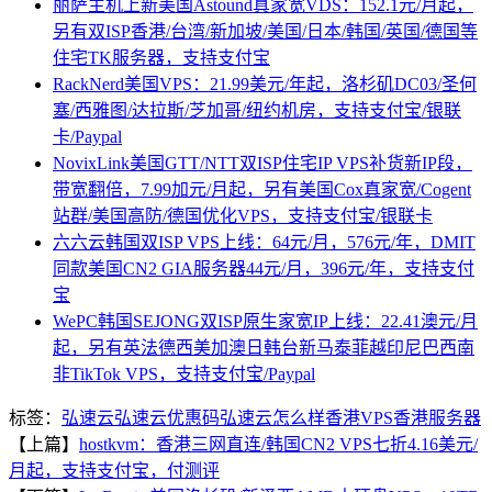
丽萨主机上新美国Astound真家宽VDS：152.1元/月起，
另有双ISP香港/台湾/新加坡/美国/日本/韩国/英国/德国等
住宅TK服务器，支持支付宝
RackNerd美国VPS：21.99美元/年起，洛杉矶DC03/圣何
塞/西雅图/达拉斯/芝加哥/纽约机房，支持支付宝/银联
卡/Paypal
NovixLink美国GTT/NTT双ISP住宅IP VPS补货新IP段，
带宽翻倍，7.99加元/月起，另有美国Cox真家宽/Cogent
站群/美国高防/德国优化VPS，支持支付宝/银联卡
六六云韩国双ISP VPS上线：64元/月，576元/年，DMIT
同款美国CN2 GIA服务器44元/月，396元/年，支持支付
宝
WePC韩国SEJONG双ISP原生家宽IP上线：22.41澳元/月
起，另有英法德西美加澳日韩台新马泰菲越印尼巴西南
非TikTok VPS，支持支付宝/Paypal
标签：
弘速云
弘速云优惠码
弘速云怎么样
香港VPS
香港服务器
【上篇】
hostkvm：香港三网直连/韩国CN2 VPS七折4.16美元/
月起，支持支付宝，付测评