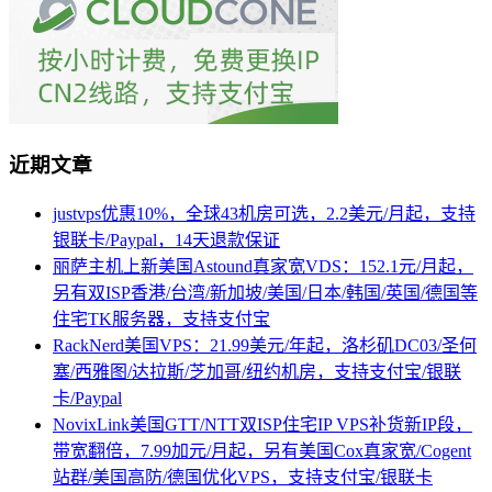
近期文章
justvps优惠10%，全球43机房可选，2.2美元/月起，支持
银联卡/Paypal，14天退款保证
丽萨主机上新美国Astound真家宽VDS：152.1元/月起，
另有双ISP香港/台湾/新加坡/美国/日本/韩国/英国/德国等
住宅TK服务器，支持支付宝
RackNerd美国VPS：21.99美元/年起，洛杉矶DC03/圣何
塞/西雅图/达拉斯/芝加哥/纽约机房，支持支付宝/银联
卡/Paypal
NovixLink美国GTT/NTT双ISP住宅IP VPS补货新IP段，
带宽翻倍，7.99加元/月起，另有美国Cox真家宽/Cogent
站群/美国高防/德国优化VPS，支持支付宝/银联卡