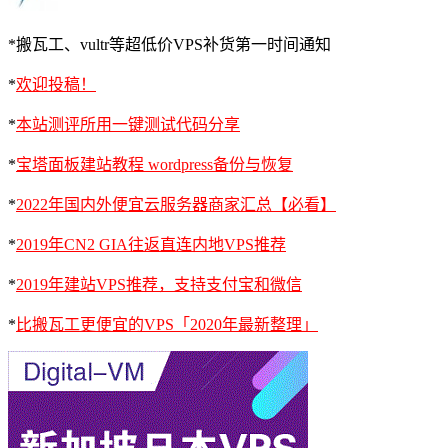
*搬瓦工、vultr等超低价VPS补货第一时间通知
*
欢迎投稿！
*
本站测评所用一键测试代码分享
*
宝塔面板建站教程 wordpress备份与恢复
*
2022年国内外便宜云服务器商家汇总【必看】
*
2019年CN2 GIA往返直连内地VPS推荐
*
2019年建站VPS推荐，支持支付宝和微信
*
比搬瓦工更便宜的VPS「2020年最新整理」