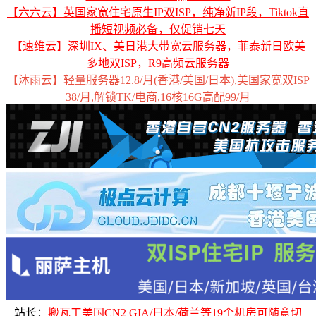
【六六云】英国家宽住宅原生IP双ISP，纯净新IP段，Tiktok直
播短视频必备，仅促销七天
【速维云】深圳IX、美日港大带宽云服务器，菲泰新日欧美
多地双ISP，R9高频云服务器
【沐雨云】轻量服务器12.8/月(香港/美国/日本),美国家宽双ISP
38/月,解锁TK/电商,16核16G高配99/月
站长：
搬瓦工美国CN2 GIA/日本/荷兰等19个机房可随意切