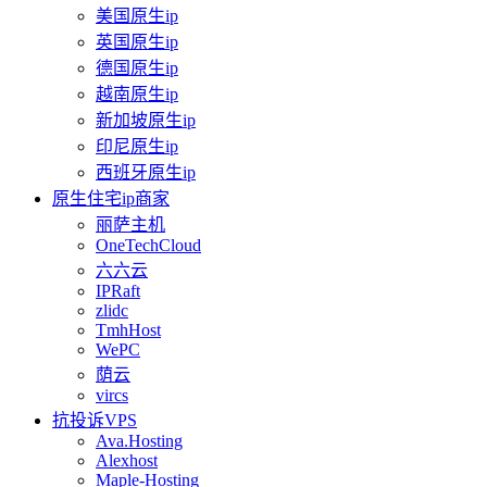
美国原生ip
英国原生ip
德国原生ip
越南原生ip
新加坡原生ip
印尼原生ip
西班牙原生ip
原生住宅ip商家
丽萨主机
OneTechCloud
六六云
IPRaft
zlidc
TmhHost
WePC
荫云
vircs
抗投诉VPS
Ava.Hosting
Alexhost
Maple-Hosting