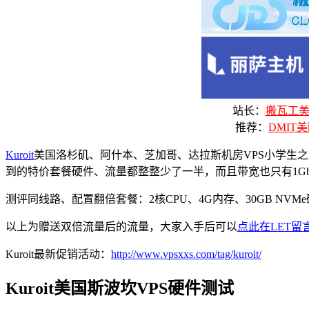
站长：
搬瓦工美国
推荐：
DMIT美
Kuroit
美国洛杉矶、阿什本、芝加哥、达拉斯机房VPS小学生之前
到的特价套餐硬件、流量都整整少了一半，而且带宽也只有1Gbps
测评同线路、配置翻倍套餐：2核CPU、4G内存、30GB NVMe硬盘
以上为赠送双倍流量后的流量，大家入手后可以
点此在LET留
Kuroit最新促销活动：
http://www.vpsxxs.com/tag/kuroit/
Kuroit美国斯波坎VPS硬件测试