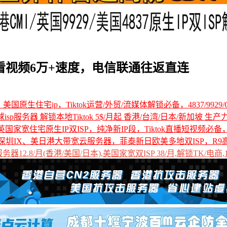
IP看视频6万+速度，电信联通往返直连
国原生住宅ip，Tiktok运营/外贸/流媒体解锁必备，4837/9929/C
全球isp服务器 解锁本地Tiktok 5$/月起 香港/台湾/日本/新加坡 生产
国家宽住宅原生IP双ISP，纯净新IP段，Tiktok直播短视频必
深圳IX、美日港大带宽云服务器，菲泰新日欧美多地双ISP，R9
12.8/月(香港/美国/日本),美国家宽双ISP 38/月,解锁TK/电商,1