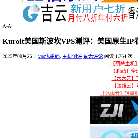
A-
A+
Kuroit美国斯波坎VPS测评：美国原生
2025年08月26日
vps优惠码
,
主机测评
暂无评论
阅读 1,764 次
【丽萨主机】美
【iPraft】
【六六云】英
【速维云】
【沐雨云】轻量服务器