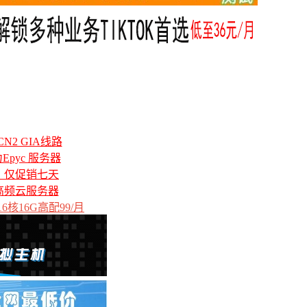
N2 GIA线路
力Epyc 服务器
备，仅促销七天
高频云服务器
6核16G高配99/月