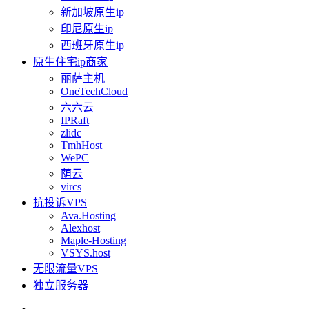
新加坡原生ip
印尼原生ip
西班牙原生ip
原生住宅ip商家
丽萨主机
OneTechCloud
六六云
IPRaft
zlidc
TmhHost
WePC
荫云
vircs
抗投诉VPS
Ava.Hosting
Alexhost
Maple-Hosting
VSYS.host
无限流量VPS
独立服务器