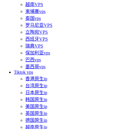
越南VPS
柬埔寨vps
泰国vps
罗马尼亚VPS
立陶宛VPS
西班牙VPS
瑞典VPS
保加利亚vps
巴西vps
墨西哥vps
Tiktok vps
香港原生ip
台湾原生ip
日本原生ip
韩国原生ip
美国原生ip
英国原生ip
德国原生ip
越南原生ip