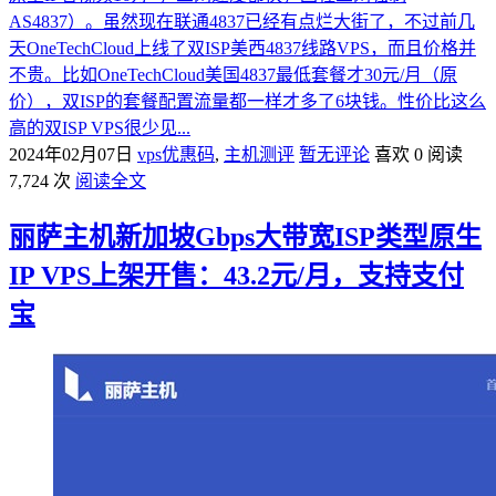
AS4837）。虽然现在联通4837已经有点烂大街了，不过前几
天OneTechCloud上线了双ISP美西4837线路VPS，而且价格并
不贵。比如OneTechCloud美国4837最低套餐才30元/月（原
价），双ISP的套餐配置流量都一样才多了6块钱。性价比这么
高的双ISP VPS很少见...
2024年02月07日
vps优惠码
,
主机测评
暂无评论
喜欢 0
阅读
7,724 次
阅读全文
丽萨主机新加坡Gbps大带宽ISP类型原生
IP VPS上架开售：43.2元/月，支持支付
宝