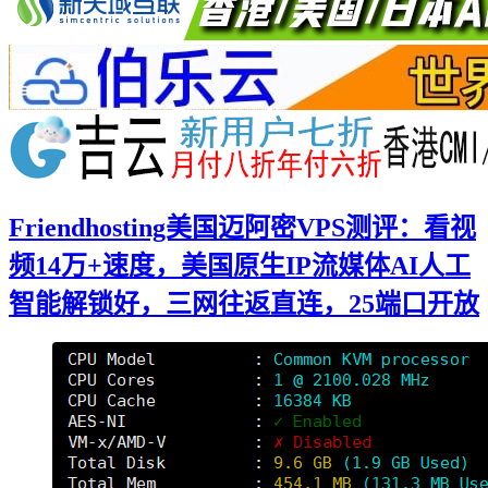
Friendhosting美国迈阿密VPS测评：看视
频14万+速度，美国原生IP流媒体AI人工
智能解锁好，三网往返直连，25端口开放