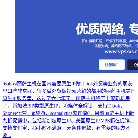
lisahost丽萨主机在国内需要原生IP做Tiktok外贸等业务的朋友
里口碑非常好，很多做外贸做视频营销的都用的丽萨主机美国
原生IP服务器，这过了六七年了，丽萨主机终于上架新机房
了，新加坡ISP类型原生IP，流媒体全解锁，支持Tiktok，
Shopee运营，ip纯净，scamalytics欺诈值0。目前丽萨主机上新
九折促销中，包括新加坡原生IP、美国原生IP VPS都在促销，
支持支付宝，48小时不满意，无条件退款，有需要的朋友不
要...