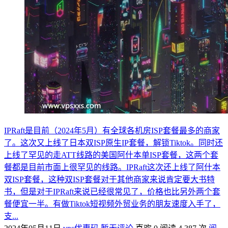
IPRaft是目前（2024年5月）有全球各机房ISP套餐最多的商家
了。这次又上线了日本双ISP原生IP套餐，解锁Tiktok。同时还
上线了罕见的走ATT线路的美国阿什本单ISP套餐，这两个套
餐都是目前市面上很罕见的线路。IPRaft这次还上线了阿什本
双ISP套餐，这种双ISP套餐对于其他商家来说肯定要大书特
书，但是对于IPRaft来说已经很常见了，价格也比另外两个套
餐便宜一半。有做Tiktok短视频外贸业务的朋友速度入手了，
支...