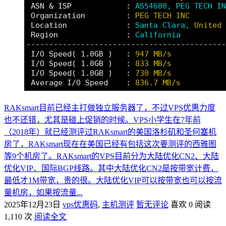
RAKsmart目前已经主打做独立服务器了，不过VPS优惠力度
也不还错，尤其是碰上促销的时候。VPS小学生在7年前
（2018年）就已经测评过RAKsmart的美国洛杉矶和圣何塞机
房了，RAKsmart现在在美国已经有包括这次要测评的西雅图
等9个机房了。RAKsmart的VPS目前分为大陆优化CN2、大陆
优化VIP、国际BGP线路。其中大陆优化CN2是按带宽计费，
最低才1M带宽，贵的很。大陆优化VIP可以按带宽也可以按流
量机房，如果按流量...
2025年12月23日
vps优惠码
,
主机测评
暂无评论
喜欢 0
阅读
1,110 次
阅读全文