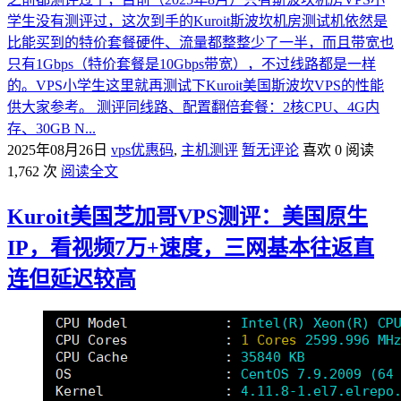
学生没有测评过，这次到手的Kuroit斯波坎机房测试机依然是
比能买到的特价套餐硬件、流量都整整少了一半，而且带宽也
只有1Gbps（特价套餐是10Gbps带宽），不过线路都是一样
的。VPS小学生这里就再测试下Kuroit美国斯波坎VPS的性能
供大家参考。 测评同线路、配置翻倍套餐：2核CPU、4G内
存、30GB N...
2025年08月26日
vps优惠码
,
主机测评
暂无评论
喜欢 0
阅读
1,762 次
阅读全文
Kuroit美国芝加哥VPS测评：美国原生
IP，看视频7万+速度，三网基本往返直
连但延迟较高