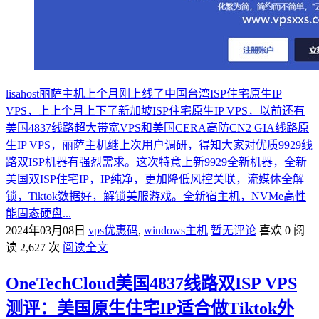
lisahost丽萨主机上个月刚上线了中国台湾ISP住宅原生IP
VPS，上上个月上下了新加坡ISP住宅原生IP VPS，以前还有
美国4837线路超大带宽VPS和美国CERA高防CN2 GIA线路原
生IP VPS，丽萨主机继上次用户调研，得知大家对优质9929线
路双ISP机器有强烈需求。这次特意上新9929全新机器，全新
美国双ISP住宅IP，IP纯净，更加降低风控关联，流媒体全解
锁，Tiktok数据好，解锁美服游戏。全新宿主机，NVMe高性
能固态硬盘...
2024年03月08日
vps优惠码
,
windows主机
暂无评论
喜欢 0
阅
读 2,627 次
阅读全文
OneTechCloud美国4837线路双ISP VPS
测评：美国原生住宅IP适合做Tiktok外