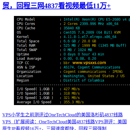
贸，回程三网4837看视频最低11万+
VPS小学生之前测评过OneTechCloud的美国洛杉矶4837线路
VPS（扩展阅读：OneTechCloud美国4837线路VPS测评：美国
原生IP看视频16万+，三网速度都快，回程三网强制