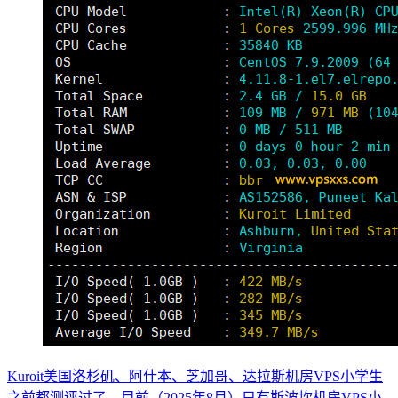
Kuroit美国洛杉矶、阿什本、芝加哥、达拉斯机房VPS小学生
之前都测评过了，目前（2025年8月）只有斯波坎机房VPS小