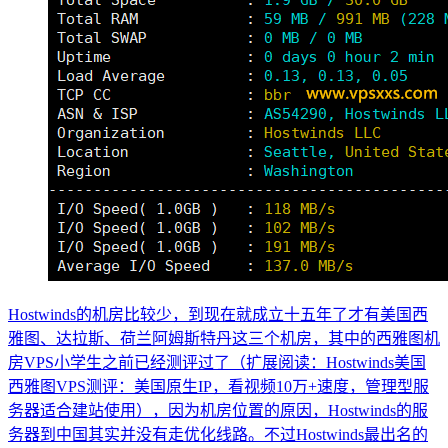
Hostwinds的机房比较少，到现在就成立十五年了才有美国西
雅图、达拉斯、荷兰阿姆斯特丹这三个机房，其中的西雅图机
房VPS小学生之前已经测评过了（扩展阅读：Hostwinds美国
西雅图VPS测评：美国原生IP，看视频10万+速度，管理型服
务器适合建站使用），因为机房位置的原因，Hostwinds的服
务器到中国其实并没有走优化线路。不过Hostwinds最出名的