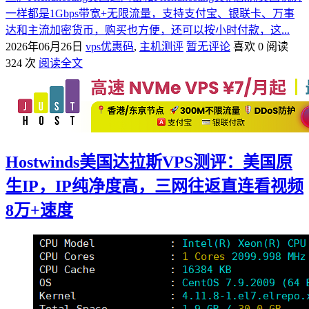
一样都是1Gbps带宽+无限流量，支持支付宝、银联卡、万事
达和主流加密货币，购买也方便，还可以按小时付款，这...
2026年06月26日
vps优惠码
,
主机测评
暂无评论
喜欢 0
阅读
324 次
阅读全文
Hostwinds美国达拉斯VPS测评：美国原
生IP，IP纯净度高，三网往返直连看视频
8万+速度