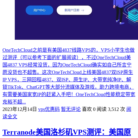
OneTechCloud之前是有美国4837线路VPS的，VPS小学生也做
过测评（可以参考下面的扩展阅读），不过OneTechCloud美
国4837 VPS经常没货，因为OneTechCloud确实如自己所言宁
愿没货也不超售。这次OneTechCloud上线美国4837双ISP原生
IP VPS，三网回程4837、双ISP、原生IP、大带宽纯净IP、解
锁TikTok、ChatGPT等大部分流媒体及游戏，助力跨境电商，
有需要美国家宽IP的赶紧入手吧！OneTechCloud性能稳定带宽
充裕不超...
2023年12月14日
vps优惠码
暂无评论
喜欢 0
阅读 3,512 次
阅
读全文
Terranode美国洛杉矶VPS测评：美国原