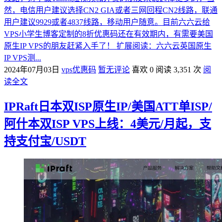
然，电信用户建议选择CN2 GIA或者三网回程CN2线路，联通
用户建议9929或者4837线路，移动用户随意。目前六六云给
VPS小学生博客定制的8折优惠码还在有效期内，有需要美国
原生IP VPS的朋友赶紧入手了！ 扩展阅读：六六云英国原生
IP VPS测...
2024年07月03日
vps优惠码
暂无评论
喜欢 0
阅读 3,351 次
阅
读全文
IPRaft日本双ISP原生IP/美国ATT单ISP/
阿什本双ISP VPS上线：4美元/月起，支
持支付宝/USDT