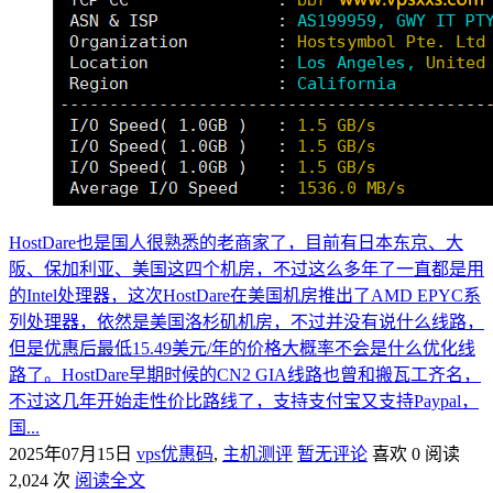
HostDare也是国人很熟悉的老商家了，目前有日本东京、大
阪、保加利亚、美国这四个机房，不过这么多年了一直都是用
的Intel处理器，这次HostDare在美国机房推出了AMD EPYC系
列处理器，依然是美国洛杉矶机房，不过并没有说什么线路，
但是优惠后最低15.49美元/年的价格大概率不会是什么优化线
路了。HostDare早期时候的CN2 GIA线路也曾和搬瓦工齐名，
不过这几年开始走性价比路线了，支持支付宝又支持Paypal，
国...
2025年07月15日
vps优惠码
,
主机测评
暂无评论
喜欢 0
阅读
2,024 次
阅读全文