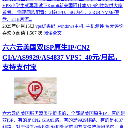
VPS小学生就再测试下Kuroit新美国阿什本VPS的性能供大家
参考。 测评同款配置：2核CPU、4G内存、25GB NVMe硬
盘、2TB月流...
2025年04月15日
vps优惠码
,
windows主机
,
主机测评
暂无评论
喜欢 0
阅读 1,507 次
阅读全文
六六云美国双ISP原生IP/CN2
GIA/AS9929/AS4837 VPS：40元/月起，
支持支付宝
六六云的美国服务器类型挺多的，全部是美国原生IP，有的是
双ISP、有的是CN2 GIA线路、有的是9929线路、有的是4837
线路，对于做Tiktok短视频和外贸的朋友来说选择挺多的，当