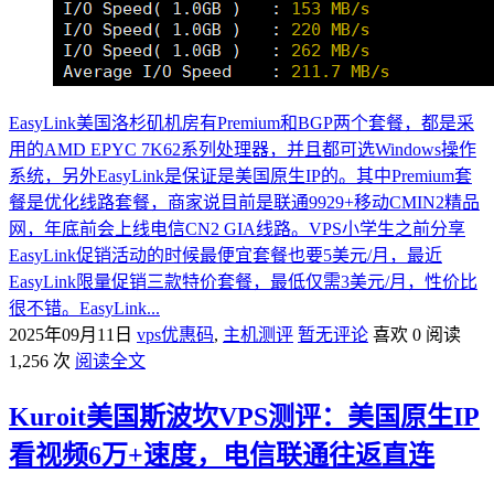
EasyLink美国洛杉矶机房有Premium和BGP两个套餐，都是采
用的AMD EPYC 7K62系列处理器，并且都可选Windows操作
系统，另外EasyLink是保证是美国原生IP的。其中Premium套
餐是优化线路套餐，商家说目前是联通9929+移动CMIN2精品
网，年底前会上线电信CN2 GIA线路。VPS小学生之前分享
EasyLink促销活动的时候最便宜套餐也要5美元/月，最近
EasyLink限量促销三款特价套餐，最低仅需3美元/月，性价比
很不错。EasyLink...
2025年09月11日
vps优惠码
,
主机测评
暂无评论
喜欢 0
阅读
1,256 次
阅读全文
Kuroit美国斯波坎VPS测评：美国原生IP
看视频6万+速度，电信联通往返直连