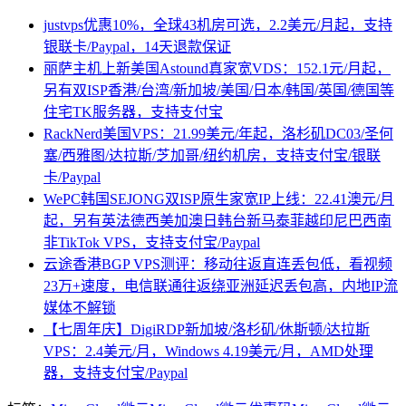
justvps优惠10%，全球43机房可选，2.2美元/月起，支持
银联卡/Paypal，14天退款保证
丽萨主机上新美国Astound真家宽VDS：152.1元/月起，
另有双ISP香港/台湾/新加坡/美国/日本/韩国/英国/德国等
住宅TK服务器，支持支付宝
RackNerd美国VPS：21.99美元/年起，洛杉矶DC03/圣何
塞/西雅图/达拉斯/芝加哥/纽约机房，支持支付宝/银联
卡/Paypal
WePC韩国SEJONG双ISP原生家宽IP上线：22.41澳元/月
起，另有英法德西美加澳日韩台新马泰菲越印尼巴西南
非TikTok VPS，支持支付宝/Paypal
云途香港BGP VPS测评：移动往返直连丢包低，看视频
23万+速度，电信联通往返绕亚洲延迟丢包高，内地IP流
媒体不解锁
【七周年庆】DigiRDP新加坡/洛杉矶/休斯顿/达拉斯
VPS：2.4美元/月，Windows 4.19美元/月，AMD处理
器，支持支付宝/Paypal