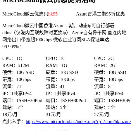
MicroCloud微云优惠码
hk95
Azure香港二期95折优惠
MicroCloud微云中国香港Azure二期，动态ip可自行部署
ddns（仅港内互联故障时更换ip） Azure自有骨干网 直连内地
网络出口带宽超100Gbps 微软企业订阅SLA保证率达
99.999%：
CPU：1C
CPU：1C
CPU：2C
RAM：512M
RAM：1G
RAM：2G
硬盘：10G SSD
硬盘：10G SSD
硬盘：10G SSD
带宽：10Gbps
带宽：10Gbps
带宽：10Gbps
流量：2T
流量：4T
流量：8T
IP：1共享IPv4
IP：1共享IPv4
IP：1共享IPv4
端口：1SSH+30Port
端口：1SSH+30Port
端口：1SSH+30Po
建站：5个
建站：5个
建站：5个
18元/月
31元/月
57元/月
点此入手：
https://www.microcloud.cc/index.php?rp=/store/hk-azur