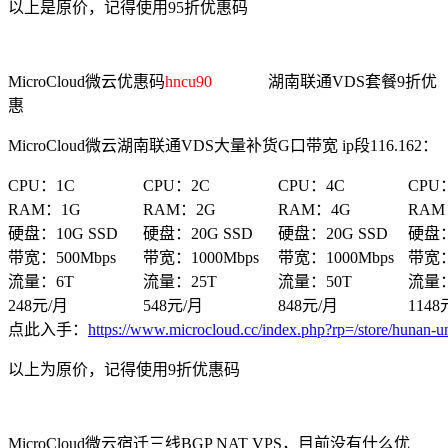
以上是原价，记得使用95折优惠码
MicroCloud微云优惠码
hncu90
湖南联通VDS套餐9折优
惠
MicroCloud微云湖南联通VDS大量补货G口带宽 ip段116.162：
CPU：1C
CPU：2C
CPU：4C
CPU
RAM：1G
RAM：2G
RAM：4G
RAM
硬盘：10G SSD
硬盘：20G SSD
硬盘：20G SSD
硬盘：
带宽：500Mbps
带宽：1000Mbps
带宽：1000Mbps
带宽：
流量：6T
流量：25T
流量：50T
流量：
248元/月
548元/月
848元/月
1148
点此入手：
https://www.microcloud.cc/index.php?rp=/store/hunan-
以上为原价，记得使用9折优惠码
MicroCloud微云宿迁三线BGP NAT VPS，目前没有什么优