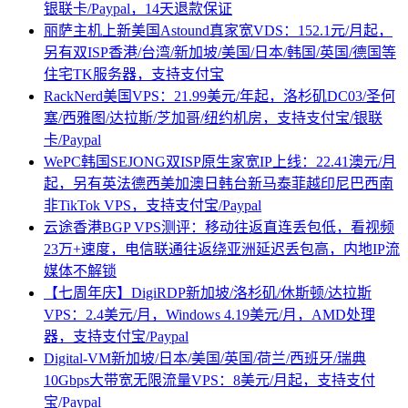
银联卡/Paypal，14天退款保证
丽萨主机上新美国Astound真家宽VDS：152.1元/月起，
另有双ISP香港/台湾/新加坡/美国/日本/韩国/英国/德国等
住宅TK服务器，支持支付宝
RackNerd美国VPS：21.99美元/年起，洛杉矶DC03/圣何
塞/西雅图/达拉斯/芝加哥/纽约机房，支持支付宝/银联
卡/Paypal
WePC韩国SEJONG双ISP原生家宽IP上线：22.41澳元/月
起，另有英法德西美加澳日韩台新马泰菲越印尼巴西南
非TikTok VPS，支持支付宝/Paypal
云途香港BGP VPS测评：移动往返直连丢包低，看视频
23万+速度，电信联通往返绕亚洲延迟丢包高，内地IP流
媒体不解锁
【七周年庆】DigiRDP新加坡/洛杉矶/休斯顿/达拉斯
VPS：2.4美元/月，Windows 4.19美元/月，AMD处理
器，支持支付宝/Paypal
Digital-VM新加坡/日本/美国/英国/荷兰/西班牙/瑞典
10Gbps大带宽无限流量VPS：8美元/月起，支持支付
宝/Paypal