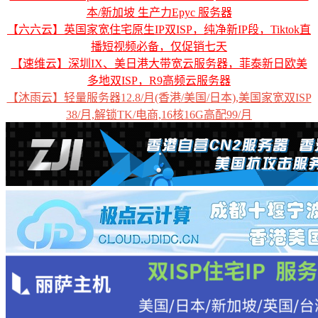
本/新加坡 生产力Epyc 服务器
【六六云】英国家宽住宅原生IP双ISP，纯净新IP段，Tiktok直
播短视频必备，仅促销七天
【速维云】深圳IX、美日港大带宽云服务器，菲泰新日欧美
多地双ISP，R9高频云服务器
【沐雨云】轻量服务器12.8/月(香港/美国/日本),美国家宽双ISP
38/月,解锁TK/电商,16核16G高配99/月