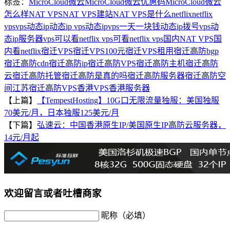
标签：
MicroCloud微云
MicroCloud微云优惠码
MicroCloud微云
怎么样
NAT VPS
NAT VPS建站
NAT VPS是什么
netflix
netflix
vps
vps动态ip
动态ip vps
动态ipvps一天一块钱
动态ip拨号vps
动
态ip服务器vps
可以看netflix vps
可看netflix vps
国内NAT VPS
国
内看netflix
宿迁VPS
宿迁VPS100元
宿迁VPS租用
宿迁高防bgp
宿迁高防cdn
宿迁高防ip
宿迁高防VPS
宿迁高防主机
宿迁高防
云
宿迁高防托管
宿迁高防是真的吗
宿迁高防服务器
宿迁高防空
间
江苏宿迁高防VPS
香港VPS
香港服务器
【上篇】
【TempestHosting】10G口无限流量独服：美国独服
70美元/月，日本独服125美元/月
【下篇】
弘速云：中国香港原生IP/美国原生IP高防云服务器，
14元/月起
欢迎留言或者吐槽商家
昵称（必填）