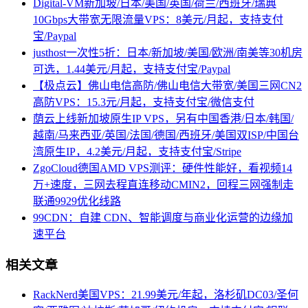
Digital-VM新加坡/日本/美国/英国/荷兰/西班牙/瑞典
10Gbps大带宽无限流量VPS：8美元/月起，支持支付
宝/Paypal
justhost一次性5折：日本/新加坡/美国/欧洲/南美等30机房
可选，1.44美元/月起，支持支付宝/Paypal
【极点云】佛山电信高防/佛山电信大带宽/美国三网CN2
高防VPS：15.3元/月起，支持支付宝/微信支付
荫云上线新加坡原生IP VPS，另有中国香港/日本/韩国/
越南/马来西亚/英国/法国/德国/西班牙/美国双ISP/中国台
湾原生IP，4.2美元/月起，支持支付宝/Stripe
ZgoCloud德国AMD VPS测评：硬件性能好，看视频14
万+速度，三网去程直连移动CMIN2，回程三网强制走
联通9929优化线路
99CDN：自建 CDN、智能调度与商业化运营的边缘加
速平台
相关文章
RackNerd美国VPS：21.99美元/年起，洛杉矶DC03/圣何