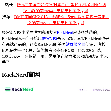
站长：
搬瓦工美国CN2 GIA/日本/荷兰等19个机房可随意切
换，49.99美元/季，支持支付宝/Paypal
推荐：
DMIT美国CN2 GIA，若被*每15天可以免费换一次IP，
12.98美元/月，支持支付宝/Paypal
经常逛VPS小学生博客的朋友对
RackNerd
应该很熟悉的，
RackNerd从去年开始以
便宜VPS
杀入市场，其实RackNerd也是
有高端产品的，这次RackNerd的美国
站群服务器
促销，洛杉
矶机房为一个C段，纽约机房另外有4C, 8C, 16C, 32C可选，
130美元/月，只促销一周，需要便宜站群服务器的朋友赶紧入
手了！
RackNerd官网