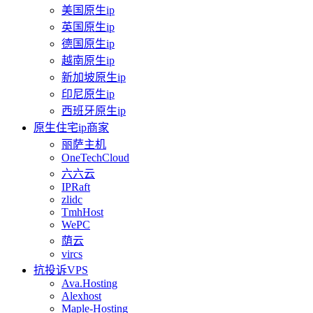
美国原生ip
英国原生ip
德国原生ip
越南原生ip
新加坡原生ip
印尼原生ip
西班牙原生ip
原生住宅ip商家
丽萨主机
OneTechCloud
六六云
IPRaft
zlidc
TmhHost
WePC
荫云
vircs
抗投诉VPS
Ava.Hosting
Alexhost
Maple-Hosting