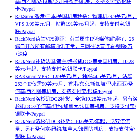
塞/西雅图/达拉斯/芝加哥/纽约机房，支持支付宝/银联
卡/Paypal
RakSmart香港/日本/美国机房秒杀：物理机29.9美元/月，
VPS 3.99美元/月，站群191美元/月起，支持支付宝/银
联/Paypal
RackNerd荷兰VPS测评：荷兰原生IP流媒体解锁好，25
端口开放所有邮箱通讯正常，三网往返直连看视频8万
+速度
RackNerd补货法国/荷兰/洛杉矶DC3等美国机房，10.28
美元/年起，支持支付宝/银联卡/Paypal
RAKsmart VPS：1.99美元/月，独服44.5美元/月，站群
253个IP仅需90美元/月，香港/东京/新加坡/马来西亚/圣
何塞/西雅图等机房，支持支付宝/银联/Paypal
RackNerd洛杉矶DC2补货，全场10.28美元/年起，另有洛
杉矶DC3/圣何塞/纽约/加拿大/法国等机房，支持支付宝/
银联卡/Paypal
RackNerd洛杉矶DC3补货：10.6美元/年起，送双倍流
量，另有圣何塞/纽约/加拿大/法国等机房，支持支付宝/
银联卡/Paypal