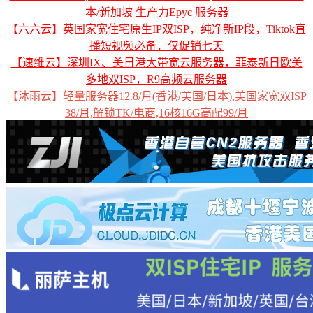
本/新加坡 生产力Epyc 服务器
【六六云】英国家宽住宅原生IP双ISP，纯净新IP段，Tiktok直
播短视频必备，仅促销七天
【速维云】深圳IX、美日港大带宽云服务器，菲泰新日欧美
多地双ISP，R9高频云服务器
【沐雨云】轻量服务器12.8/月(香港/美国/日本),美国家宽双ISP
38/月,解锁TK/电商,16核16G高配99/月