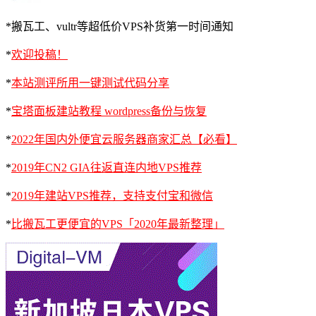
*搬瓦工、vultr等超低价VPS补货第一时间通知
*
欢迎投稿！
*
本站测评所用一键测试代码分享
*
宝塔面板建站教程 wordpress备份与恢复
*
2022年国内外便宜云服务器商家汇总【必看】
*
2019年CN2 GIA往返直连内地VPS推荐
*
2019年建站VPS推荐，支持支付宝和微信
*
比搬瓦工更便宜的VPS「2020年最新整理」