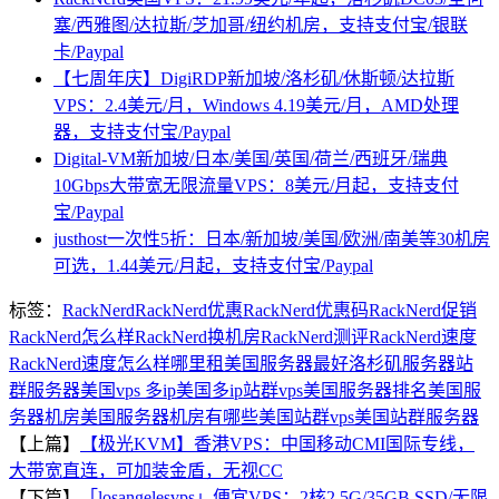
塞/西雅图/达拉斯/芝加哥/纽约机房，支持支付宝/银联
卡/Paypal
【七周年庆】DigiRDP新加坡/洛杉矶/休斯顿/达拉斯
VPS：2.4美元/月，Windows 4.19美元/月，AMD处理
器，支持支付宝/Paypal
Digital-VM新加坡/日本/美国/英国/荷兰/西班牙/瑞典
10Gbps大带宽无限流量VPS：8美元/月起，支持支付
宝/Paypal
justhost一次性5折：日本/新加坡/美国/欧洲/南美等30机房
可选，1.44美元/月起，支持支付宝/Paypal
标签：
RackNerd
RackNerd优惠
RackNerd优惠码
RackNerd促销
RackNerd怎么样
RackNerd换机房
RackNerd测评
RackNerd速度
RackNerd速度怎么样
哪里租美国服务器最好
洛杉矶服务器
站
群服务器
美国vps 多ip
美国多ip站群vps
美国服务器排名
美国服
务器机房
美国服务器机房有哪些
美国站群vps
美国站群服务器
【上篇】
【极光KVM】香港VPS：中国移动CMI国际专线，
大带宽直连，可加装金盾，无视CC
【下篇】
「losangelesvps」便宜VPS：2核2.5G/35GB SSD/无限