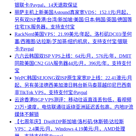
银联卡/Paypal，14天退款保证
丽萨主机上新美国Astound真家宽VDS：152.1元/月起，
另有双ISP香港/台湾/新加坡/美国/日本/韩国/英国/德国等
住宅TK服务器，支持支付宝
RackNerd美国VPS：21.99美元/年起，洛杉矶DC03/圣何
塞/西雅图/达拉斯/芝加哥/纽约机房，支持支付宝/银联
卡/Paypal
六六云韩国双ISP VPS上线：64元/月，576元/年，DMIT
同款美国CN2 GIA服务器44元/月，396元/年，支持支付
宝
WePC韩国SEJONG双ISP原生家宽IP上线：22.41澳元/月
起，另有英法德西美加澳日韩台新马泰菲越印尼巴西南
非TikTok VPS，支持支付宝/Paypal
云途香港BGP VPS测评：移动往返直连丢包低，看视频
23万+速度，电信联通往返绕亚洲延迟丢包高，内地IP流
媒体不解锁
【七周年庆】DigiRDP新加坡/洛杉矶/休斯顿/达拉斯
VPS：2.4美元/月，Windows 4.19美元/月，AMD处理