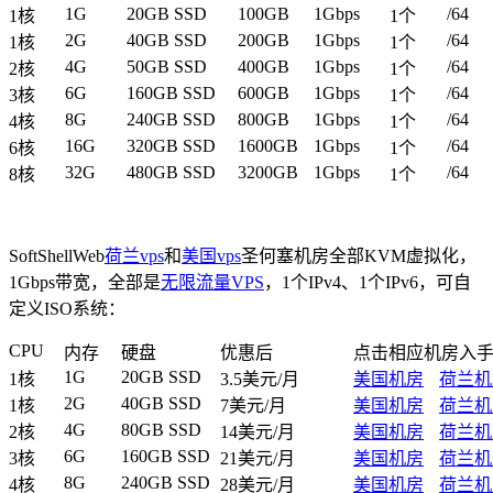
1G
20GB SSD
100GB
1Gbps
/64
1核
1个
2G
40GB SSD
200GB
1Gbps
/64
1核
1个
4G
50GB SSD
400GB
1Gbps
/64
2核
1个
6G
160GB SSD
600GB
1Gbps
/64
3核
1个
8G
240GB SSD
800GB
1Gbps
/64
4核
1个
16G
320GB SSD
1600GB
1Gbps
/64
6核
1个
32G
480GB SSD
3200GB
1Gbps
/64
8核
1个
SoftShellWeb
荷兰vps
和
美国vps
圣何塞机房全部KVM虚拟化，
1Gbps带宽，全部是
无限流量VPS
，1个IPv4、1个IPv6，可自
定义ISO系统：
CPU
内存
硬盘
优惠后
点击相应机房入
1G
20GB SSD
1核
3.5美元/月
美国机房
荷兰机
2G
40GB SSD
1核
7美元/月
美国机房
荷兰机
4G
80GB SSD
2核
14美元/月
美国机房
荷兰机
6G
160GB SSD
3核
21美元/月
美国机房
荷兰机
8G
240GB SSD
4核
28美元/月
美国机房
荷兰机