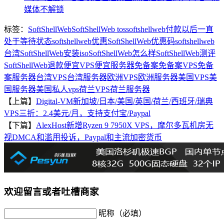
媒体不解锁
标签：
SoftShellWeb
SoftShellWeb tos
softshellweb付款以后一直
处于等待状态
softshellweb优惠
SoftShellWeb优惠码
softshellweb
台湾
SoftShellWeb安装iso
SoftShellWeb怎么样
SoftShellWeb测评
SoftShellWeb退款
便宜VPS
便宜服务器
免备案
免备案VPS
免备
案服务器
台湾VPS
台湾服务器
欧洲VPS
欧洲服务器
美国VPS
美
国服务器
美国私人vps
荷兰VPS
荷兰服务器
【上篇】
Digital-VM新加坡/日本/美国/英国/荷兰/西班牙/瑞典
VPS三折：2.4美元/月，支持支付宝/Paypal
【下篇】
AlexHost新增Ryzen 9 7950X VPS，摩尔多瓦机房无
视DMCA和滥用投诉，Paypal和主流加密货币
欢迎留言或者吐槽商家
昵称（必填）