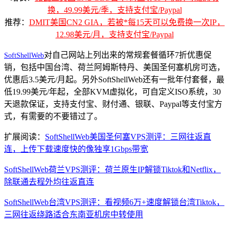
换，49.99美元/季，支持支付宝/Paypal
推荐：
DMIT美国CN2 GIA，若被*每15天可以免费换一次IP，
12.98美元/月，支持支付宝/Paypal
对自己网站上列出来的常规套餐循环7折优惠促
SoftShellWeb
销，包括中国台湾、荷兰阿姆斯特丹、美国圣何塞机房可选，
优惠后3.5美元/月起。另外SoftShellWeb还有一批年付套餐，最
低19.99美元/年起，全部KVM虚拟化，可自定义ISO系统，30
天退款保证，支持支付宝、财付通、银联、Paypal等支付宝方
式，有需要的不要错过了。
扩展阅读：
SoftShellWeb美国圣何塞VPS测评：三网往返直
连，上传下载速度快的像独享1Gbps带宽
SoftShellWeb荷兰VPS测评：荷兰原生IP解锁Tiktok和Netflix，
除联通去程外均往返直连
SoftShellWeb台湾VPS测评：看视频6万+速度解锁台湾Tiktok，
三网往返绕路适合东南亚机房中转使用