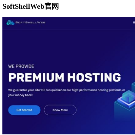
SoftShellWeb官网