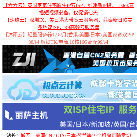
【六六云】英国家宽住宅原生IP双ISP，纯净新IP段，Tiktok直
播短视频必备，仅促销七天
【速维云】深圳IX、美日港大带宽云服务器，菲泰新日欧美
多地双ISP，R9高频云服务器
【沐雨云】轻量服务器12.8/月(香港/美国/日本),美国家宽双ISP
38/月,解锁TK/电商,16核16G高配99/月
站长：
搬瓦工美国CN2 GIA/日本/荷兰等19个机房可随意切