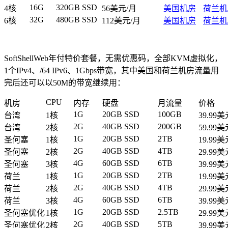
16G
320GB SSD
4核
56美元/月
美国机房
荷兰机
32G
480GB SSD
6核
112美元/月
美国机房
荷兰机
SoftShellWeb年付特价套餐，无需优惠码，全部KVM虚拟化，
1个IPv4、/64 IPv6、1Gbps带宽，其中美国和荷兰机房流量用
完后还可以以50M的带宽继续用：
CPU
机房
内存
硬盘
月流量
价格
1G
20GB SSD
100GB
台湾
1核
39.99
2G
40GB SSD
200GB
台湾
2核
59.99
1G
20GB SSD
2TB
圣何塞
1核
19.99
2G
40GB SSD
4TB
圣何塞
2核
29.99
4G
60GB SSD
6TB
圣何塞
3核
39.99
1G
20GB SSD
2TB
荷兰
1核
19.99
2G
40GB SSD
4TB
荷兰
2核
29.99
4G
60GB SSD
6TB
荷兰
3核
39.99
1G
20GB SSD
2.5TB
圣何塞优化
1核
29.99
2G
40GB SSD
5TB
圣何塞优化
2核
39.99