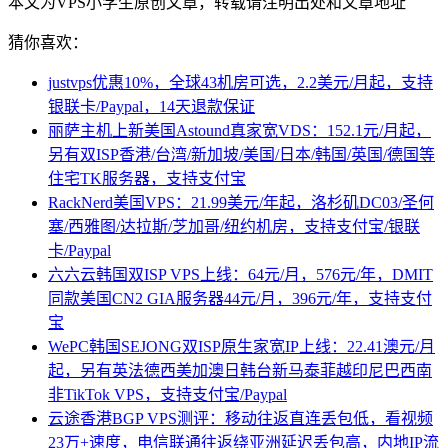
本文为VPS小学生原创文章，转载请注明出处和文章地址
猜你喜欢：
justvps优惠10%，全球43机房可选，2.2美元/月起，支持
银联卡/Paypal，14天退款保证
丽萨主机上新美国Astound真家宽VDS：152.1元/月起，
另有双ISP香港/台湾/新加坡/美国/日本/韩国/英国/德国等
住宅TK服务器，支持支付宝
RackNerd美国VPS：21.99美元/年起，洛杉矶DC03/圣何
塞/西雅图/达拉斯/芝加哥/纽约机房，支持支付宝/银联
卡/Paypal
六六云韩国双ISP VPS上线：64元/月，576元/年，DMIT
同款美国CN2 GIA服务器44元/月，396元/年，支持支付
宝
WePC韩国SEJONG双ISP原生家宽IP上线：22.41澳元/月
起，另有英法德西美加澳日韩台新马泰菲越印尼巴西南
非TikTok VPS，支持支付宝/Paypal
云途香港BGP VPS测评：移动往返直连丢包低，看视频
23万+速度，电信联通往返绕亚洲延迟丢包高，内地IP流