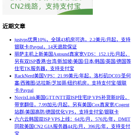
近期文章
justvps优惠10%，全球43机房可选，2.2美元/月起，支持
银联卡/Paypal，14天退款保证
丽萨主机上新美国Astound真家宽VDS：152.1元/月起，
另有双ISP香港/台湾/新加坡/美国/日本/韩国/英国/德国等
住宅TK服务器，支持支付宝
RackNerd美国VPS：21.99美元/年起，洛杉矶DC03/圣何
塞/西雅图/达拉斯/芝加哥/纽约机房，支持支付宝/银联
卡/Paypal
NovixLink美国GTT/NTT双ISP住宅IP VPS补货新IP段，
带宽翻倍，7.99加元/月起，另有美国Cox真家宽/Cogent
站群/美国高防/德国优化VPS，支持支付宝/银联卡
六六云韩国双ISP VPS上线：64元/月，576元/年，DMIT
同款美国CN2 GIA服务器44元/月，396元/年，支持支付
宝