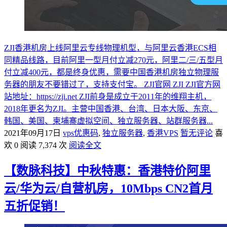
ZJI香港机房上线阿里云专线物理机型，与阿里云香港ECS相
同精品线路，目前阿里一型月付立减270元，阿里二/三/五型月
付立减400元，都是终身优惠，需要中国香港机房独立物理服
务器的朋友不要错过了，支持支付宝。 ZJI官网 ZJI ZJI官方网
站地址：https://zji.net ZJI前身是成立于2011年的维翔主机，
2018年更名为ZJI。主营中国香港、台湾、日本大阪、东京、
韩国、美国、柬埔寨虚拟空间、独立服务器、站群服务器...
2021年09月17日
vps优惠码
,
独立服务器
,
香港VPS
暂无评论
喜
欢 0
阅读 7,374 次
阅读全文
【数脉科技】中秋特惠：香港特价阿里
云/华为云/自营机房，10Mbps CN2首月
五折促销！