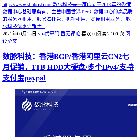
https://www.shuhost.com 数脉科技是一家成立于2019年的香港
数据中心基础服务商，主营中国香港Tier3+数据中心的高品质
的服务器租用、服务器托管、机柜租用、宽带租用业务。 数
脉科技优惠促销活...
2021年09月13日
vps优惠码
暂无评论
喜欢 0
阅读 2,109 次
阅
读全文
数脉科技：香港BGP/香港阿里云CN2七
月促销，1TB HDD大硬盘/多个IPv4/支持
支付宝paypal