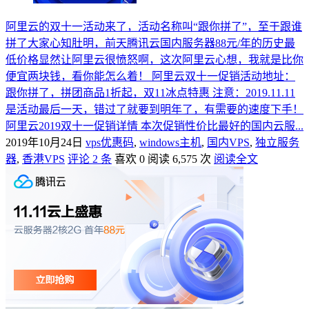
阿里云的双十一活动来了，活动名称叫“跟你拼了”，至于跟谁
拼了大家心知肚明，前天腾讯云国内服务器88元/年的历史最
低价格显然让阿里云很愤怒啊，这次阿里云心想，我就是比你
便宜两块钱，看你能怎么着！ 阿里云双十一促销活动地址：
跟你拼了，拼团商品1折起，双11冰点特惠 注意：2019.11.11
是活动最后一天，错过了就要到明年了，有需要的速度下手！
阿里云2019双十一促销详情 本次促销性价比最好的国内云服...
2019年10月24日
vps优惠码
,
windows主机
,
国内VPS
,
独立服务
器
,
香港VPS
评论 2 条
喜欢 0
阅读 6,575 次
阅读全文