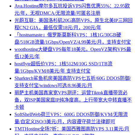
Ava.Hosting摩尔多瓦抗投诉VPS闪售优惠55%：22.95欧
元/年，无视DMCA/无限流量/可匿名注册
光蔚互联：美国洛杉矶20G高防VPS，原生北美IP三网回
程CN2 GIA，最低仅需18元/月，200元/年
「hostnamaste」俄罗斯莫斯科VPS：1核1G/30GB硬
盘/518GB流量/1Gbps/OpenVZ/4.99美元/月，支持支付宝
woothosting大硬盘VPS每年18美元，OpenVZ架构VPS最
低12美元/年
hostflyte超低价VPS：1核512M/10G SSD/1TB流
量/1Gbps/KVM/8美元/年 支持支付宝
Sharktech鲨鱼机房美国高防VPS七五折/60G DDOS防御/
支持支付宝/windows可选/8.96美元/月
丽萨主机美国真家宽VPS测评：运营Tiktok直播带货必
备，双ISP美国家庭IP纯净度高，上行带宽大中转直播不
卡顿
SoftShellWeb荷兰VPS：600G DDOS防御/KVM/无限流
量/自定义ISO/3美元/月，内容遵守荷兰法律即可
TMTHosting全场7折：美国西雅图高防VPS 3.11美元/月