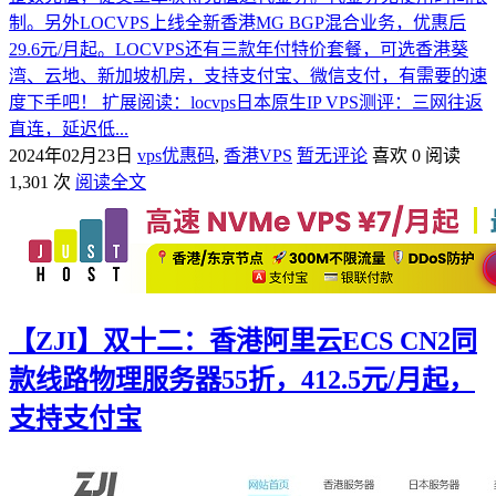
制。另外LOCVPS上线全新香港MG BGP混合业务，优惠后
29.6元/月起。LOCVPS还有三款年付特价套餐，可选香港葵
湾、云地、新加坡机房，支持支付宝、微信支付，有需要的速
度下手吧！ 扩展阅读：locvps日本原生IP VPS测评：三网往返
直连，延迟低...
2024年02月23日
vps优惠码
,
香港VPS
暂无评论
喜欢 0
阅读
1,301 次
阅读全文
【ZJI】双十二：香港阿里云ECS CN2同
款线路物理服务器55折，412.5元/月起，
支持支付宝