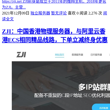
https://zji.net ZJI前身是成立于2011年的维翔主机，2018年更名
为ZJI。主营...
2021年12月09日
独立服务器
暂无评论
喜欢 0
阅读 2,276 次
阅
读全文
ZJI：中国香港物理服务器，与阿里云香
港ECS相同精品线路，下单立减终身优惠